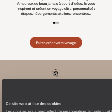
Amoureux du beau jamais à court d’idées, ils vous
fran
inspirent et créent un voyage ultra-personnalisé :
suiven
étapes, hébergements, ateliers, rencontres…
Faites créer votre voyage
Ce site web utilise des cookies
Abonnez-vous à notre newsletter
Les cookies nous permettent de personnaliser le contenu et l