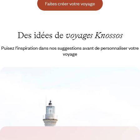
Faites créer votre voyage
Des idées de
voyages Knossos
Puisez l’inspiration dans nos suggestions avant de personnaliser votre
voyage
La Crète hors saison - Cités historiques et quiétude
littorale
Avant ou après l’affluence estivale, parcourir une Crète rendue à elle-
même au fil de villes côtières, en toute intimité
8 jours, de 1900 à 2700 €
La Crète en famille - Oliviers, criques et légendes