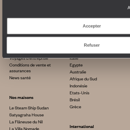
Librairie Voyageurs
Fondation d'entreprise
A
Journal Voyageurs
Carrières
Le Mag web
Relations investisseurs
Notre newsletter
Accepter
Application Mobile
Listes de mariage
Top destinations
Chèques cadeaux
Refuser
Avis clients
Japon
Voyages d'entreprise
Italie
Conditions de vente et
Egypte
assurances
Australie
News santé
Afrique du Sud
Indonésie
Etats-Unis
Nos maisons
Brésil
Grèce
Le Steam Ship Sudan
Satyagraha House
La Flâneuse du Nil
International
La Villa Nomade