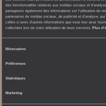
des fonctionnalités relatives aux médias sociaux et d'analyse
Lire notre politique de confidentialité
partageons également des informations sur l'utilisation de no
partenaires de médias sociaux, de publicité et d'analyse, qu
celles-ci avec d'autres informations que vous leur avez fourni
Nos engagements
Idées voyages
collectées lors de votre utilisation de leurs services.
Plus d'
100% carbone absorbé
On part où ?
Tourisme responsable
Voyage de noces
Sélection
Vacances en famille
Nécessaires
du
Week-end en amoureux
consentement
Qui sommes-nous ?
Vacances d’été
Préférences
Croisière
Où nous trouver ?
Voyage de luxe
L’Esprit Voyageurs
Tour du Monde
Le voyage sur mesure
Statistiques
Déconnecter
Notre valeur ajoutée
Plongée
Marketing
Autour du voyage
Institutionnel