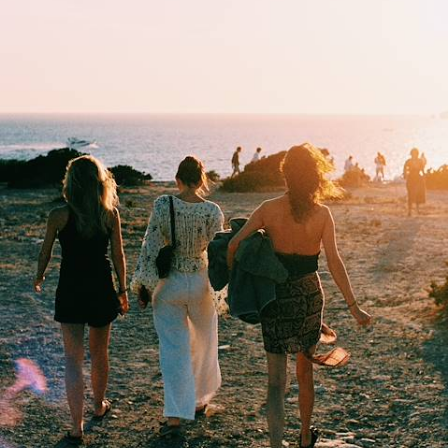
grecques
Sillonner avec votre tribu la plus grande des îles grecques, gorgée de
soleil et de légendes
11 jours, de 2500 à 3400 €
1
Idées associées
Autotour Crète
Heraklion
Knossos
La Canée
Rethymnon
UNESCO
Vin
Road Trip
Mer Egée
Marchés
Maheri
Kolymvari
Iles grecques
Gorges de Samaria
Gastronomie
Canoe Kayak
Autotour
Arkadi
Aghios Nikolaos