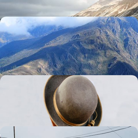
Pérou et Bolivie - Cuzco, Machu Picchu, Titicaca et
salar d’Uyuni
Commencer à Lima et finir à Santiago du Chili avec, entre les deux, les
Incas et la majesté andine
16 jours, de 7000 à 10500 €
Pure Bolivie - De Santa Cruz à l’Altiplano
Sillonner un pays à forts contrastes, haut en couleur et passionné,
traditionnel et contemporain
15 jours, de 7200 à 12000 €
Pérou, Bolivie, Chili - Une épopée andine