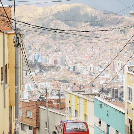
Un grand tour des Andes, où se rencontrent hauts-lieux incas, déserts
d’altitude, flamants et madones
20 jours, de 7500 à 11100 €
1
Le Guide
Lac Titicaca
Conseils pratiques, témoignages et inspirations pour bien préparer son
voyage