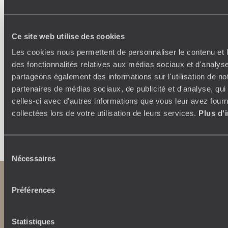
Où je veux
250 conseillers spécialisés par pays et par régions :
À 
Ce site web utilise des cookies
Amoureux du beau jamais à court d’idées, ils vous
fran
Les cookies nous permettent de personnaliser le contenu et l
inspirent et créent un voyage ultra-personnalisé :
suiven
des fonctionnalités relatives aux médias sociaux et d'analyse
étapes, hébergements, ateliers, rencontres…
partageons également des informations sur l'utilisation de no
partenaires de médias sociaux, de publicité et d'analyse, qu
celles-ci avec d'autres informations que vous leur avez fourni
collectées lors de votre utilisation de leurs services.
Plus d'
Faites créer votre voyage
Sélection
Nécessaires
du
consentement
Préférences
Statistiques