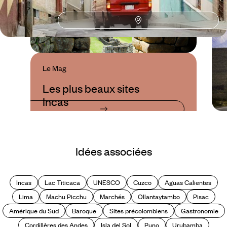
Le Mag
Les plus beaux sites
Incas
Idées associées
Incas
Lac Titicaca
UNESCO
Cuzco
Aguas Calientes
Lima
Machu Picchu
Marchés
Ollantaytambo
Pisac
Amérique du Sud
Baroque
Sites précolombiens
Gastronomie
Cordillères des Andes
Isla del Sol
Puno
Urubamba