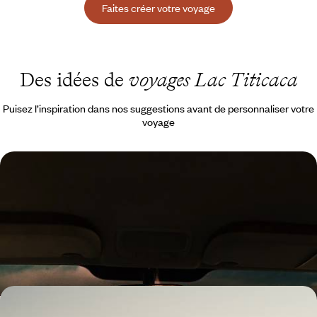
Faites créer votre voyage
Des idées de
voyages Lac Titicaca
Puisez l’inspiration dans nos suggestions avant de personnaliser votre
voyage
De l'Amazonie aux Andes - L'aventure péruvienne
avec vos ados
Lima branchée, la jungle amazonienne, la Vallée Sacrée, Machu Picchu
: les incontournables
13 jours, de 3600 à 4900 €
Lima, Arequipa, Colca, Cuzco, Machu Picchu - Au