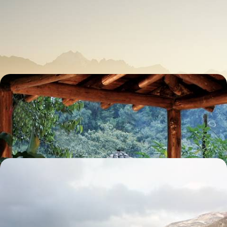
Pérou, un émerveillement intact
Lima foodie, Cuzco immémoriale, prodigieux Valle Sagrado et canyon
du Colca, des cités et sites à fort impact émotionnel
12 jours, de 4500 à 5900 €
De Lima au lac Titicaca - Belles adresses du Pérou
Être ému par les trésors andins, séjourner partout dans les plus belles
adresses, architecture coloniale ou épure contemporaine
11 jours, de 6200 à 9000 €
Des montagnes du Nord au lac Titicaca - La grande
traversée du Pérou
Parcourir tout le pays du nord au sud, du haut cours de l’Amazone aux
îles de joncs du lac Titicaca
20 jours, de 6600 à 9800 €