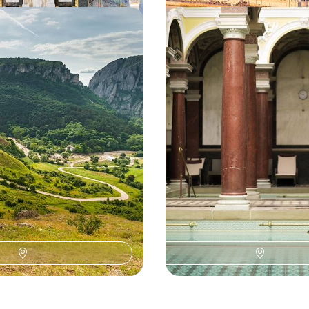
n Transylvanie -
De Marienbad à Prague -
 montagnes du pays de
thermales et palais baro
 découvrir en voiture et en
Les villes thermales de Bohème o
s plus envoûtantes régions de
capitale tchèque en un voyage : 
corps et l’esprit
 1800 €
7 jours, de 1500 à 1900 €