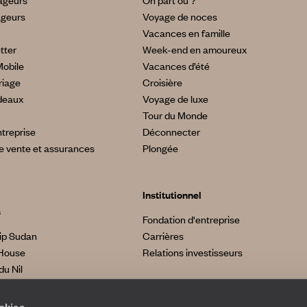
yageurs
On part où ?
ageurs
Voyage de noces
Vacances en famille
tter
Week-end en amoureux
Mobile
Vacances d’été
riage
Croisière
deaux
Voyage de luxe
Tour du Monde
treprise
Déconnecter
e vente et assurances
Plongée
Institutionnel
s
Fondation d'entreprise
ip Sudan
Carrières
House
Relations investisseurs
du Nil
made
a