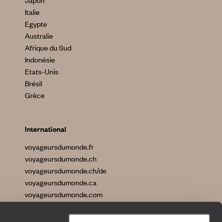
Japon
Italie
Egypte
Australie
Afrique du Sud
Indonésie
Etats-Unis
Brésil
Grèce
International
voyageursdumonde.fr
voyageursdumonde.ch
voyageursdumonde.ch/de
voyageursdumonde.ca
voyageursdumonde.com
originaltravel.co.uk
originaldiving.com