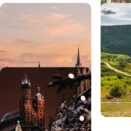
Héritages et mues éclairées - Tallinn
Road-trip e
au pluriel
Châteaux et
Dracula
Kalamaja, Port Noblessner, Rotterman : des
Une semaine pour
quartiers bohèmes et post-industriels qui
liberté l’une de
réécrivent le destin de Tallinn
Roumanie
4 jours, de 1400 à 1700 €
8 jours, de 1400 à
De Cracovie aux pistes de ski -
Break d'hiver en Pologne
En voyageur averti, goûter à la féérie de l'hiver
polonais : marchés, patinoires et sapins enneigés
6 jours, de 1700 à 2500 €