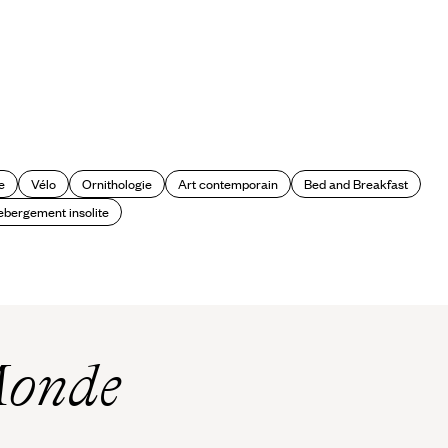
e
Vélo
Ornithologie
Art contemporain
Bed and Breakfast
ebergement insolite
Monde