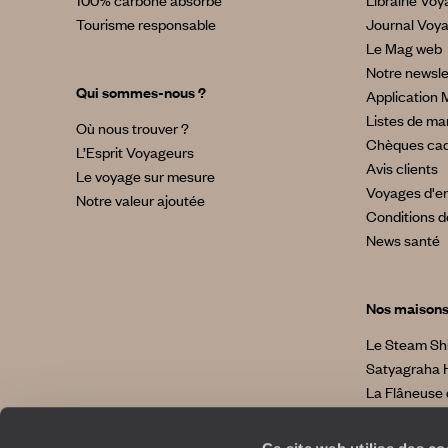
100% carbone absorbé
Librairie Vo
Tourisme responsable
Journal Voy
Le Mag web
Notre newsle
Qui sommes-nous ?
Application 
Listes de ma
Où nous trouver ?
Chèques ca
L’Esprit Voyageurs
Avis clients
Le voyage sur mesure
Voyages d'en
Notre valeur ajoutée
Conditions d
News santé
Nos maison
Le Steam Sh
Satyagraha 
La Flâneuse 
La Villa No
La Villa Bahi