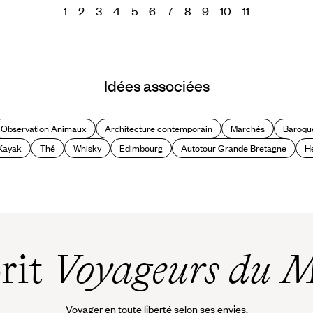
1
2
3
4
5
6
7
8
9
10
11
Idées associées
Observation Animaux
Architecture contemporain
Marchés
Baroqu
Kayak
Thé
Whisky
Edimbourg
Autotour Grande Bretagne
H
prit
Voyageurs du 
Voyager en toute liberté selon ses envies,