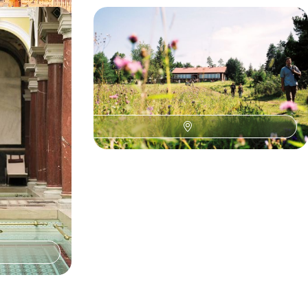
 Villes
Fatra, Tatras, Stiavnica - A travers
ques
les sommets de Slovaquie
ccidentale et la
Un road trip dans les creux et les bosses d’un
s'oxygéner le
pays plein de naturel et de surprises culturelles
8 jours, de 1700 à 2200 €