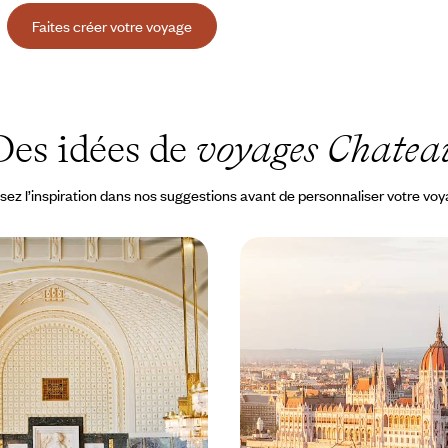
Faites créer votre voyage
Des idées de
voyages Chatea
sez l’inspiration dans nos suggestions avant de personnaliser votre vo
t Art nouveau - Un long
Un long week-end à Bud
Prague
Flâneries le long du Da
 droite : d'un bord à l’autre de la
Quelques jours pour prendre le p
e pouls d'une ville qui sait se
capitale chargée d’histoire et d'
rendre du bon temps
 1600 €
4 jours, de 1200 à 1600 €