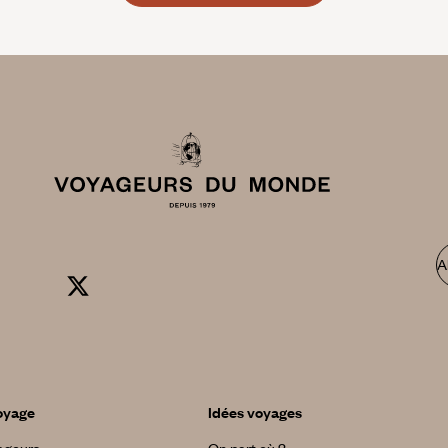
A
oyage
Idées voyages