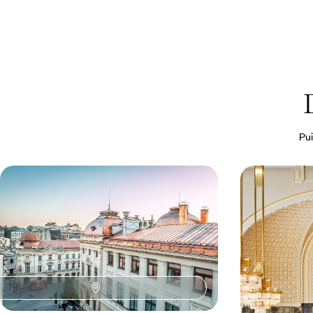
Pui
Bucarest, l’inattendue - Vieilles
Renouveau e
pierres et nouvelle vague
week-end à 
Arpenter Bucarest, un regard en direction de ses
Rive gauche, rive
façades parisiennes, l'autre porté sur l'éveil
Vltava, prendre l
créatif de la ville
renouveler et p
4 jours, de 1100 à 1500 €
4 jours, de 1200 à