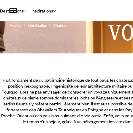
Destinations
Inspirations
V
Accueil
Destination
Chateau
Part fondamentale du patrimoine historique de tout pays, les châteaux
position inexpugnable, l'ingéniosité de leur architecture militaire o
Pourquoi alors ne pas envisager de consacrer un voyage uniquement à
châteaux de pierre sombre dominant les lochs ou l'Angleterre et se
jardins fleuris s'y prêtent particulièrement bien. Il est aussi possible
forteresses des Chevaliers Teutoniques en Pologne et dans les Pay
Proche-Orient ou des palais musulmans d'Andalousie. Enfin, vous pour
le temps d'un séjour, grâce à un hébergement insolite dans 