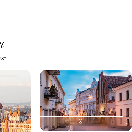
u
yage
apest -
Quelques jours à Vilnius - Héritage
nube
artistique & renouveau alternatif
ouls d'une
Trois jours pleins dédiés aux arts et séductions de
énergie créative
l’une des capitales les plus stimulantes d’Europe
4 jours, de 1200 à 1500 €