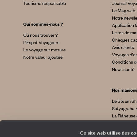
Tourisme responsable
Journal Voy
Le Mag web
Notre newsle
Qui sommes-nous ?
Application 
Listes de ma
Où nous trouver ?
Chèques ca
L’Esprit Voyageurs
Avis clients
Le voyage sur mesure
Voyages d'en
Notre valeur ajoutée
Conditions d
News santé
Nos maison
Le Steam Sh
Satyagraha 
La Flâneuse 
La Villa No
La Villa Bahi
Ce site web utilise des c