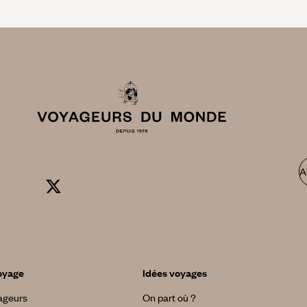
A
oyage
Idées voyages
yageurs
On part où ?