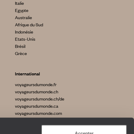
Italie
Egypte
Australie
Afrique du Sud
Indonésie
Etats-Unis
Brésil
Grèce
International
voyageursdumonde.fr
voyageursdumonde.ch
voyageursdumonde.ch/de
voyageursdumonde.ca
voyageursdumonde.com
originaltravel.co.uk
originaldiving.com
Accepter