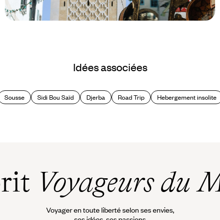
Le Mag
24 heures à Tunis
Idées associées
Sousse
Sidi Bou Saïd
Djerba
Road Trip
Hebergement insolite
prit
Voyageurs du 
Voyager en toute liberté selon ses envies,
ses idées, ses passions