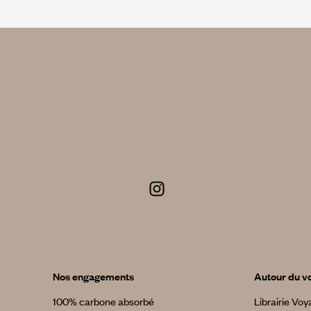
Nos engagements
Autour du v
100% carbone absorbé
Librairie Vo