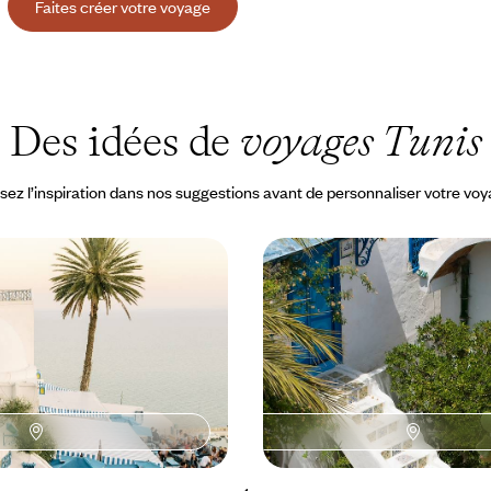
Faites créer votre voyage
Des idées de
voyages Tunis
sez l’inspiration dans nos suggestions avant de personnaliser votre vo
Djerbahood - En belles
Patrimoine et demeures
fil de la côte tunisienne
Lumière sur l'histoire t
ud, de médina en port et de plages
Associer partout le charme de l’é
ns lâcher du regard la
patrimoniale inestimable des m
sites, en compagnie de guides éc
à 3100 €
8 jours, de 2500 à 3400 €