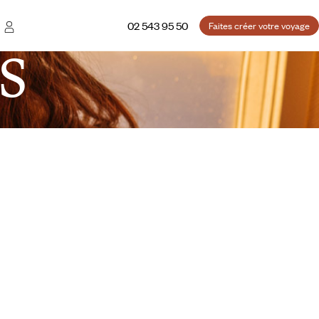
02 543 95 50
Faites créer votre voyage
S