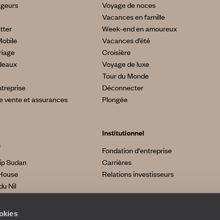
ageurs
Voyage de noces
Vacances en famille
tter
Week-end en amoureux
Mobile
Vacances d’été
riage
Croisière
deaux
Voyage de luxe
Tour du Monde
treprise
Déconnecter
e vente et assurances
Plongée
Institutionnel
s
Fondation d'entreprise
ip Sudan
Carrières
House
Relations investisseurs
du Nil
made
a
ookies