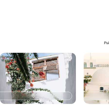
Pui
Tunis et Sidi Bou Said - Quelques
De Tunis à 
jours entre la médina et la baie
adresses au 
Un premier chapitre dans la médina de Tunis et
Rouler vers le s
un second à Sidi Bou Said, l’équilibre des
en oliveraies, sa
atmosphères
Méditerranée
5 jours, de 1300 à 1800 €
11 jours, de 2200 