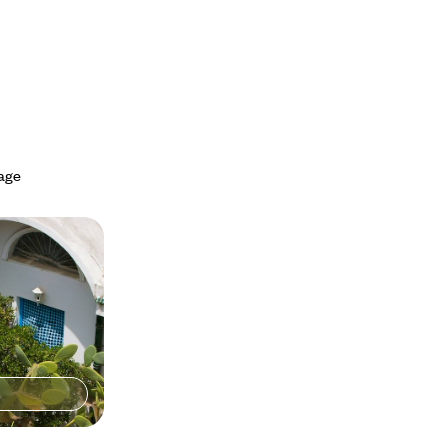
yage
 de charme -
unisienne
tape et la valeur
onuments et des
lairés