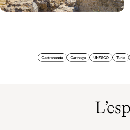
Le Mag
La Tunisie romaine
Gastronomie
Carthage
UNESCO
Tunis
L’es