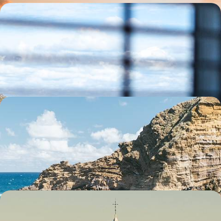
Devon et Cornouailles - Au sud, l'Angleterre
balnéaire et gentry
Rouler jusqu’à la pointe sud de l’Angleterre, de côtes sauvages en
petits ports de pêche
8 jours, de 2300 à 3300 €
Madère active avec vos ados - Grand air, quintas
panoramiques et virées en mer
Embarquer vos teens pour une semaine de plein air et pleine mer au
cœur de l'Atlantique
11 jours, de 2500 à 3100 €
Des îles du Nord aux chutes de Plitvice - Cet été,
péripéties familiales en Croatie