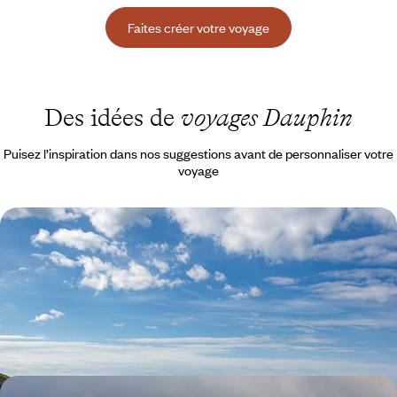
Faites créer votre voyage
Des idées de
voyages Dauphin
Puisez l’inspiration dans nos suggestions avant de personnaliser votre
voyage
Châteaux forts et châteaux de sable - Family trip sur
les routes galloises
Jouer la carte du Pays de Galles en famille pour un road-trip qui sent
bon les légendes et l'air marin… sans les foules des pays voisins !
8 jours, de 1700 à 2300 €