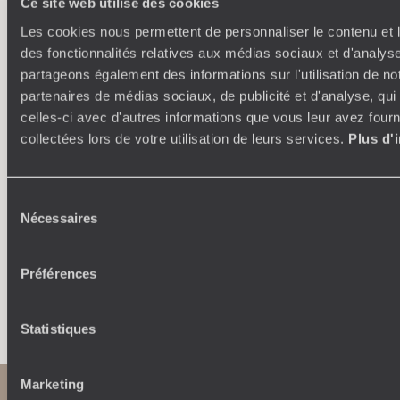
Ce site web utilise des cookies
Les cookies nous permettent de personnaliser le contenu et l
des fonctionnalités relatives aux médias sociaux et d'analyse
partageons également des informations sur l'utilisation de no
partenaires de médias sociaux, de publicité et d'analyse, qu
Où je veux
celles-ci avec d'autres informations que vous leur avez fourni
collectées lors de votre utilisation de leurs services.
Plus d'
250 conseillers spécialisés par pays et par régions :
À 
Amoureux du beau jamais à court d’idées, ils vous
fran
inspirent et créent un voyage ultra-personnalisé :
suiven
étapes, hébergements, ateliers, rencontres…
Sélection
Nécessaires
du
consentement
Préférences
Faites créer votre voyage
Statistiques
Marketing