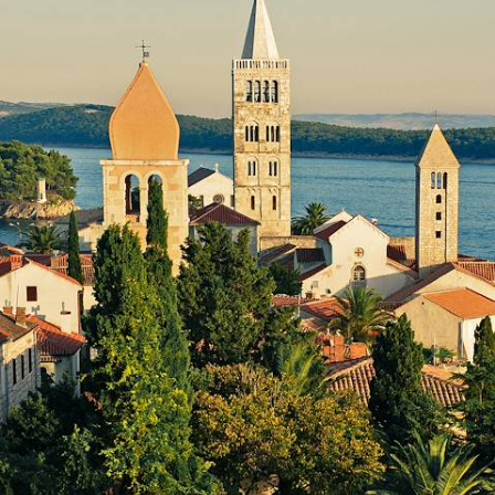
De Krk à Rab, chercher l'aparté en gagnant des îles moins fréquentées
; garder le fil (de l'eau) en rejoignant ensuite Plitvice
9 jours, de 2500 à 3500 €
1
2
3
4
5
6
7
8
9
Le Guide
Dauphin
Conseils pratiques, témoignages et inspirations pour bien préparer son
voyage