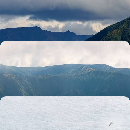
L’essentiel de Madère - De Funchal à la côte nord
L'authenticité de cette île au décor fou, un rythme souple et du temps
pour vous
8 jours, de 1800 à 2500 €
Nature grandiose et adresses engagées - Toute l’âme
de São Miguel
La diversité naturelle de la plus grande île des Açores, entre volcans,
cascades, lacs et geysers
8 jours, de 1900 à 3000 €
En famille par les landes et les falaises - L'Irlande au
grand air
Dublin, comté de Clare et Connemara : le meilleur de l’Irlande pour
parents et enfants