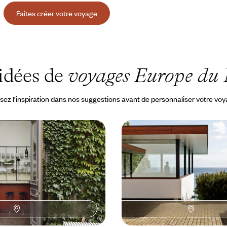
Faites créer votre voyage
idées de
voyages Europe du
sez l’inspiration dans nos suggestions avant de personnaliser votre vo
 Copenhague - Échappée
Copenhague et la côte n
t alternatif et
branché et iodé au Dan
s
dans cette capitale scandinave
Après la cosmopolite Copenhagu
adresse de charme pour pied-à-
quartiers marins à Gilleleje, face
 1600 €
6 jours, de 1400 à 1900 €