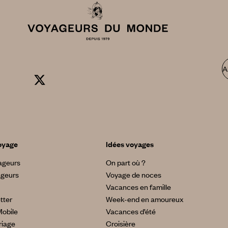
A
oyage
Idées voyages
yageurs
On part où ?
ageurs
Voyage de noces
Vacances en famille
tter
Week-end en amoureux
Mobile
Vacances d’été
riage
Croisière