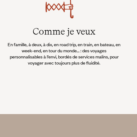
arti pour une virée au large à la recherche de l'orque, des baleines
Comme je veux
ais gare au mal de mer !
yvatn pour aller découvrir les métiers de la terre. Chaleureuses
En famille, à deux, à dix, en road trip, en train, en bateau, en
vres, dégustation de produits locaux, découverte de l'artisanat
week-end, en tour du monde... : des voyages
personnalisables à l’envi, bordés de services malins, pour
voyager avec toujours plus de fluidité.