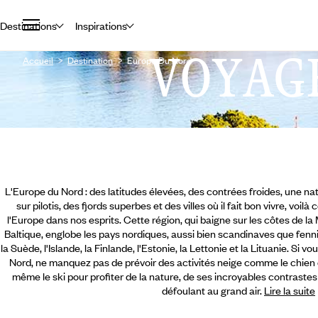
Destinations
Inspirations
VOYAG
Accueil
Destination
Europe Du Nord
L'Europe du Nord : des latitudes élevées, des contrées froides, une nat
sur pilotis, des fjords superbes et des villes où il fait bon vivre, vo
l'Europe dans nos esprits. Cette région, qui baigne sur les côtes de la
Baltique, englobe les pays nordiques, aussi bien scandinaves que fenn
la Suède, l'Islande, la Finlande, l'Estonie, la Lettonie et la Lituanie. S
Nord, ne manquez pas de prévoir des activités neige comme le chien 
même le ski pour profiter de la nature, de ses incroyables contrastes 
défoulant au grand air.
Lire la suite