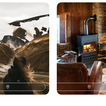
’Or à Reykjavik - Break
Cet hiver, la Norvège int
hambres avec vue
Oslo et les montagnes d
 aurores boréales : une
Prendre le pouls d'Oslo puis appr
vre l'Islande hors saison
l'immensité des terres immaculé
à 3200 €
6 jours, de 2000 à 2700 €