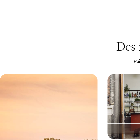
Des 
Pui
Week-end à Stockholm - Un avant-
Week-end à
goût de la Scandinavie
hygge, espri
écoquartier
Stockholm à votre rythme et en hôtel design : le
Quelques jours 
bon mix pour un grand week-end
qui bouge, une 
terre
4 jours, de 1000 à 1500 €
3 jours, de 1200 à