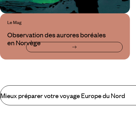
Le Mag
Observation des aurores boréales
en Norvège
Mieux préparer votre voyage Europe du Nord
Ce que l'on trouve lors d'un voyage en Europe du No
Suède, Islande, Norvège, Danemark, Lettonie, Lituanie… Voilà que