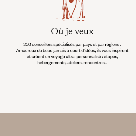
Vivre un moment unique lors de son voyage en Eur
- Aller observer les cétacés en mer : Grimpez à bord d'un bateau de
Où je veux
à bosse, des dauphins et autres petits rorquals, un guide spécial
- Se payer la tournée des fermes : On prend place à bord d'un 4X4 
250 conseillers spécialisés par pays et par régions :
rencontres avec des agriculteurs et des éleveurs passionnés, éle
Amoureux du beau jamais à court d’idées, ils vous inspirent
paysan… On vous dépeint un tableau authentique de la vie rurale i
et créent un voyage ultra-personnalisé : étapes,
hébergements, ateliers, rencontres…