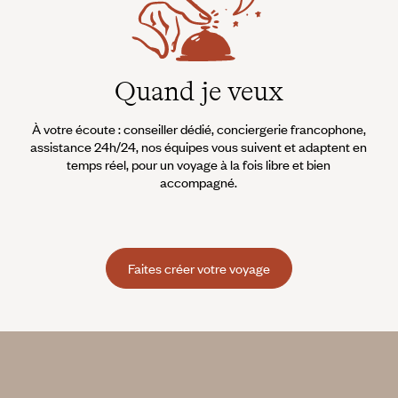
ope du Nord :
 pêche traditionnel, habillez-vous d'un ciré bien imperméable et c'est p
Quand je veux
isé vous aidant à mieux connaître ces animaux. Expérience fabuleuse… m
cette fois et on se lance dans une journée bien remplie autour du lac M
À votre écoute : conseiller dédié, conciergerie francophone,
vages bruyants et odorants de vaches, de moutons, de chevaux et de chè
assistance 24h/24, nos équipes vous suivent et adaptent en
slandaise.
temps réel, pour un voyage à la fois libre et bien
accompagné.
Faites créer votre voyage