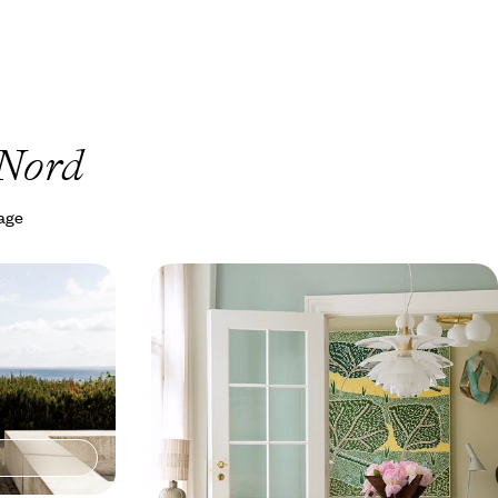
 Nord
yage
ord - Aparté
À la mode de Copenhague -
emark
Escapade inspirante au pays du
design
e, prendre ses
S'échapper quelques jours dans l'une des villes
 au Kattegat
les plus branchées d'Europe, où s'invente chaque
jour le style scandinave
4 jours, de 1600 à 2000 €