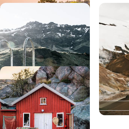
Échappée zen et iodée - Tandem de
Du Cercle d
charme dans les fjords de l’Ouest
nature et c
Quelques jours pour déconnecter, goûter au
Chutes, geysers,
charme provincial de Bergen et s’émerveiller de la
échappée pour vi
majesté des fjords
5 jours, de 1900 à 2600 €
5 jours, de 2000 
Sauna, pêche & saveur d’iode - Sur
la côte ouest, une autre Suède
Aborder la Reine de la Baltique par l'ouest au fil
d'un road-trip vivifiant, de villages de pêcheurs en
retraites insulaires
8 jours, de 2100 à 2800 €