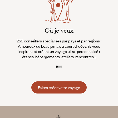
Où je veux
250 conseillers spécialisés par pays et par régions :
À 
Amoureux du beau jamais à court d’idées, ils vous
fran
inspirent et créent un voyage ultra-personnalisé :
suiven
étapes, hébergements, ateliers, rencontres…
Faites créer votre voyage