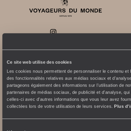
Abonnez-vous à notre newsletter
Lire notre politique de confidentialité
Ce site web utilise des cookies
Les cookies nous permettent de personnaliser le contenu et l
des fonctionnalités relatives aux médias sociaux et d'analyse
Nos engagements
Idées voyages
partageons également des informations sur l'utilisation de no
100% carbone absorbé
On part où ?
partenaires de médias sociaux, de publicité et d'analyse, qu
Tourisme responsable
Voyage de noces
celles-ci avec d'autres informations que vous leur avez fourni
Vacances en famille
collectées lors de votre utilisation de leurs services.
Plus d'
Week-end en amoureux
Qui sommes-nous ?
Vacances d’été
Croisière
Sélection
Où nous trouver ?