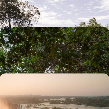
Une grande aventure à deux à la rencontre de trois pays : Namibie,
Zimbabwe et Botswana
13 jours, de 6800 à 9400 €
Du désert au delta - À la saison verte, le Botswana à
contre-courant
Belles lumières d’orage, floraison et grandes migrations animales,
l'expérience mémorable de la hors-saison
10 jours, de 6900 à 9500 €
Chutes Victoria et safaris au Botswana - Aventures
en famille
Dormir sous la tente avec vos enfants, survoler les éléphants en avion-
taxi, pagayer au cœur d'un delta
11 jours, de 7000 à 9300 €