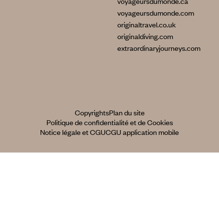
voyageursdumonde.ca
voyageursdumonde.com
originaltravel.co.uk
originaldiving.com
extraordinaryjourneys.com
Copyrights
Plan du site
Politique de confidentialité et de Cookies
Notice légale et CGU
CGU application mobile