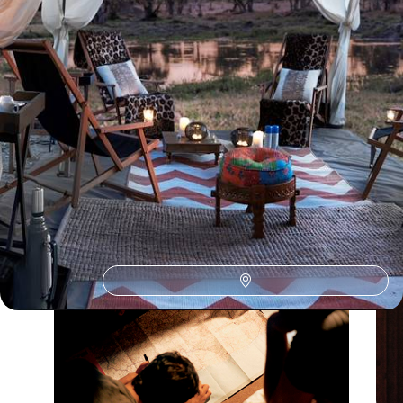
(5)
Le Guide
L'Okavango & sa région
Conseils pratiques, témoignages et inspirations pour bien préparer son
voyage