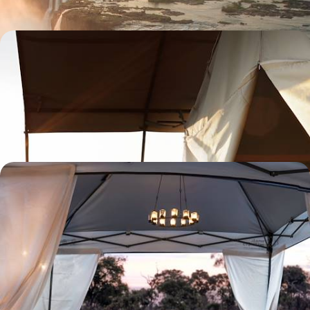
Vic Falls, Makgadikgadi, Okavango - Le Botswana
en adresses secrètes
Multiplier les ambiances africaines, des tonitruantes Vic Falls aux
méconnus Makgadikgadi Pans, via le mythique delta de l'Okavango
9 jours, de 7700 à 11000 €
Glamping chic, sites d'exception - Le Botswana en
adresses exclusives
Le luxe au cœur de l’Afrique : du Zambèze à la savane, un magnifique
retour à l’époque des explorateurs
9 jours, de 8500 à 11700 €
Toutes nos suggestions de voyages L'Okavango & sa région