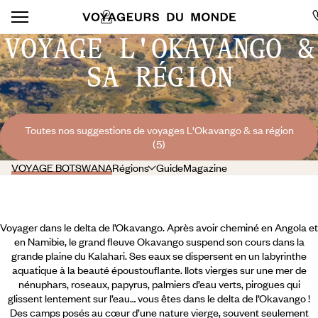
VOYAGE L'OKAVANGO &
SA RÉGION
Toutes nos suggestions de voyages L'Okavango & sa région
(5)
VOYAGE BOTSWANA
Régions
Guide
Magazine
Voyager dans le delta de l’Okavango. Après avoir cheminé en Angola et
en Namibie, le grand fleuve Okavango suspend son cours dans la
grande plaine du Kalahari. Ses eaux se dispersent en un labyrinthe
aquatique à la beauté époustouflante. Ilots vierges sur une mer de
nénuphars, roseaux, papyrus, palmiers d’eau verts, pirogues qui
glissent lentement sur l’eau… vous êtes dans le delta de l’Okavango !
Des camps posés au cœur d’une nature vierge, souvent seulement