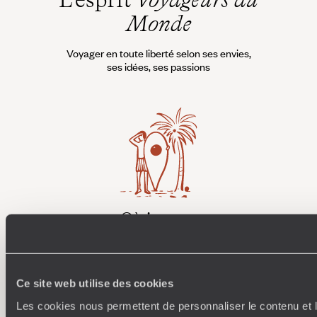
Monde
Voyager en toute liberté selon ses envies,
ses idées, ses passions
Où je veux
250 conseillers spécialisés par pays et par régions :
À 
Amoureux du beau jamais à court d’idées, ils vous
fran
inspirent et créent un voyage ultra-personnalisé :
suiven
Ce site web utilise des cookies
étapes, hébergements, ateliers, rencontres…
Les cookies nous permettent de personnaliser le contenu et l