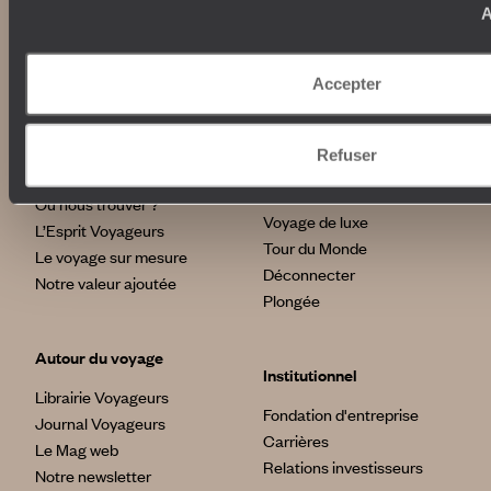
A
Nos engagements
Idées voyages
100% carbone absorbé
On part où ?
Accepter
Tourisme responsable
Voyage de noces
Vacances en famille
Week-end en amoureux
Refuser
Qui sommes-nous ?
Vacances d’été
Croisière
Où nous trouver ?
Voyage de luxe
L’Esprit Voyageurs
Tour du Monde
Le voyage sur mesure
Déconnecter
Notre valeur ajoutée
Plongée
Autour du voyage
Institutionnel
Librairie Voyageurs
Fondation d'entreprise
Journal Voyageurs
Carrières
Le Mag web
Relations investisseurs
Notre newsletter