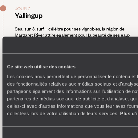
JOUR 7
Yallingup
Sea, sun & surf – célèbre pour ses vignobles, la région de
Margaret River attire également pour la beauté de ses eaux
turquoise et ses multiples spots de surf. Farniente, balades,
baignade paisible ou vagues : chacun y trouve son petit coin
de paradis – parfois désert, parfois un peu plus animé. Sable
blanc, eau transparente et bush australien : la plage de
Meelup a tous les atouts pour une pause ensoleillée. Hamelin
Ce site web utilise des cookies
Bay, quant à elle, constitue un spot de choix pour qui
Les cookies nous permettent de personnaliser le contenu et l
souhaite contempler les raies pastenagues évoluer
gracieusement dans des eaux cristallines. C'est toutefois un
des fonctionnalités relatives aux médias sociaux et d'analyse
autre genre de rendez-vous qui a été pris pour toute la
partageons également des informations sur l'utilisation de no
famille.
partenaires de médias sociaux, de publicité et d'analyse, qu
Au programme - Initiation de surf
. Si, avec son cadre
celles-ci avec d'autres informations que vous leur avez fourni
sauvage, Smiths Beach ravit les amateurs de surf, Yallingup
collectées lors de votre utilisation de leurs services.
Plus d'
et Surfers Point constituent de véritables lieux de
rassemblement pour les mordus de glisse. Pour cette raison,
c'est là que votre activité du jour prend place. Teint halé,
pointes blondies par le sel : votre instructeur est l'archétype
Sélection