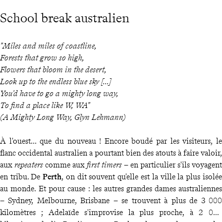
School break australien
"Miles and miles of coastline,
Forests that grow so high,
Flowers that bloom in the desert,
Look up to the endless blue sky [...]
You'd have to go a mighty long way,
To find a place like W, WA"
(A Mighty Long Way, Glyn Lehmann)
À l'ouest... que du nouveau ! Encore boudé par les visiteurs, le
flanc occidental australien a pourtant bien des atouts à faire valoir,
aux
repeaters
comme aux
first timers
– en particulier s'ils voyagent
en tribu. De
Perth
, on dit souvent qu'elle est la ville la plus isolée
au monde. Et pour cause : les autres grandes dames australiennes
– Sydney, Melbourne, Brisbane – se trouvent à plus de 3 000
kilomètres ; Adelaïde s'improvise la plus proche, à 2 000