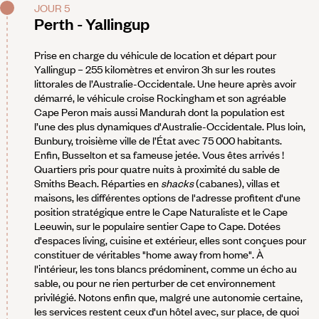
JOUR 5
Perth - Yallingup
Prise en charge du véhicule de location et départ pour
Yallingup – 255 kilomètres et environ 3h sur les routes
littorales de l’Australie-Occidentale. Une heure après avoir
démarré, le véhicule croise Rockingham et son agréable
Cape Peron mais aussi Mandurah dont la population est
l’une des plus dynamiques d'Australie-Occidentale. Plus loin,
Bunbury, troisième ville de l’État avec 75 000 habitants.
Enfin, Busselton et sa fameuse jetée. Vous êtes arrivés !
Quartiers pris pour quatre nuits à proximité du sable de
Smiths Beach. Réparties en
shacks
(cabanes), villas et
maisons, les différentes options de l'adresse profitent d'une
position stratégique entre le Cape Naturaliste et le Cape
Leeuwin, sur le populaire sentier Cape to Cape. Dotées
d'espaces living, cuisine et extérieur, elles sont conçues pour
constituer de véritables "home away from home". À
l'intérieur, les tons blancs prédominent, comme un écho au
sable, ou pour ne rien perturber de cet environnement
privilégié. Notons enfin que, malgré une autonomie certaine,
les services restent ceux d'un hôtel avec, sur place, de quoi