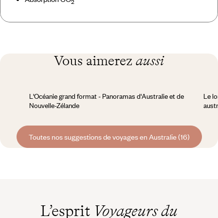
2
Vous aimerez
aussi
L'Océanie grand format - Panoramas d'Australie et de
Le lo
Nouvelle-Zélande
austr
Toutes nos suggestions de voyages en Australie (16)
L’esprit
Voyageurs du