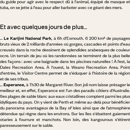
du guide pour agir avec le respect dû à l'animal, équipé de masque et
tuba, on se jette à l'eau pour aller barboter avec ce géant des mers.
Et avec quelques jours de plus...
...
Le Karijini National Park
, à 6h d'Exmouth. 6 200 km² de paysage
bruts vieux de 2 milliards d'années où gorges, cascades et points d'eau
creusés dans la roche dessinent de splendides arabesques de couleur
ocre. Un terrain de jeu où les randonnées se terminent de la plus belle
des façons : avec une baignade dans les piscines naturelles ! À l’est, la
Dales Recreation Area. À l'ouest, la Weano Recreation Area. Point
d'entrée, le Visitor Centre permet de s'éduquer à l'histoire de la région
et de ses tribus.
...
Esperance,
à 7h30 de Margaret River. Son joli nom laisse présager l
meilleur et, en effet, Esperance est l’un des paradis côtiers d’Australie.
Ses plages de sable blanc aux eaux cristallines comptent parmi les plus
idylliques du pays. On y vient de Perth et même au-delà pour bénéficier
du panorama avantageux de la Bay of Isles ainsi que de l’atmosphère
détendue qui règne dans les environs. Sur les îles s'ébattent gaiement
otaries à fourrure et manchots. Non loin, des kangourous s'étirent
paresseusement sur le sable.