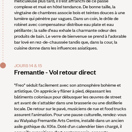
méticuleuse plus tard, il s'est affranchi de ce passé
complexe et mué en hôtel tendance. De bonne taille, la
vingtaine de chambres associe bois et teintes douces à une
lumière qui pénètre par vagues. Dans un coin, le drôle de
robinet avec compensateur distribue eau plate et eau
pétillante ; la salle d'eau exhale la charmante odeur des
produits de bain. Le verre de bienvenue se prend à l'adorable
bar lové en rez-de-chaussée tandis que, dans la cour, la
cuisine donne dans les influences asiatiques.
JOURS 14 & 15
Fremantle - Vol retour direct
"Freo" séduit facilement avec son atmosphère bohème et
artistique. On apprécie y flâner à pied, dépassant les
bâtiments coloniaux pour débusquer les œuvres de street
art avant de s'attabler dans une brasserie ou une distillerie
locale. De retour sur le pavé, musiciens de rue et food trucks
assurent l'animation. Pour une pause culturelle, rendez-vous
au Walyalup Fremantle Arts Centre, installé dans un ancien
asile gothique du XIXe. Doté d'un calendrier bien chargé, il