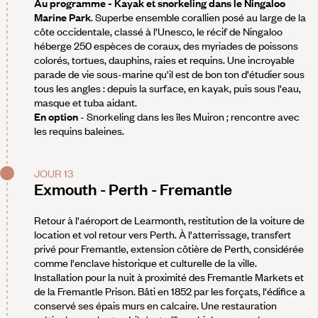
Au programme - Kayak et snorkeling dans le Ningaloo
Marine Park
. Superbe ensemble corallien posé au large de la
côte occidentale, classé à l'Unesco, le récif de Ningaloo
héberge 250 espèces de coraux, des myriades de poissons
colorés, tortues, dauphins, raies et requins. Une incroyable
parade de vie sous-marine qu'il est de bon ton d'étudier sous
tous les angles : depuis la surface, en kayak, puis sous l'eau,
masque et tuba aidant.
En option
- Snorkeling dans les îles Muiron ; rencontre avec
les requins baleines.
JOUR 13
Exmouth - Perth - Fremantle
Retour à l'aéroport de Learmonth, restitution de la voiture de
location et vol retour vers Perth. À l'atterrissage, transfert
privé pour Fremantle, extension côtière de Perth, considérée
comme l'enclave historique et culturelle de la ville.
Installation pour la nuit à proximité des Fremantle Markets et
de la Fremantle Prison. Bâti en 1852 par les forçats, l'édifice a
conservé ses épais murs en calcaire. Une restauration