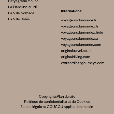
Satyagraha House
La Flâneuse du Nil
International
La Villa Nomade
La Villa Bahia
voyageursdumonde.fr
voyageursdumonde.ch
voyageursdumonde.ch/de
voyageursdumonde.ca
voyageursdumonde.com
originaltravel.co.uk
originaldiving.com
extraordinaryjourneys.com
Copyrights
Plan du site
Politique de confidentialité et de Cookies
Notice légale et CGU
CGU application mobile