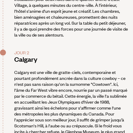
Village, à quelques minutes du centre-ville. À l'intérieur,
l'hôtel s'anime d'un esprit jeune et créatif. Les chambres,
bien aménagées et chaleureuses, promettent des nuits
réparatrices après un long vol. Sur la table du petit déjeuner,
il y a de quoi prendre des forces pour une journée de visite de
la ville ou de ses alentours.
JOUR 2
Calgary
Calgary est une ville de gratte-ciels, contemporaine et
pourtant profondément ancrée dans la culture cowboy – ce
n'est pas sans raison qu'on la surnomme "Cowtown". Ici,
l'âme du Far West vibre encore, nourrie par un passé marqué
par le commerce du bétail. Cette énergie, la ville l'a sublimée
en accueillant les Jeux Olympiques d'hiver de 1988,
gravissant ainsi les échelons pour s'affirmer comme l'une
des métropoles les plus dynamiques du Canada. Pour
l'apprécier sous son meilleur jour, il suffit de grimper jusqu’à
Scotsman's Hill, à l'aube ou au crépuscule. Si le froid vous
incite à chercher refuge, le Glenbow Museum, le plus grand