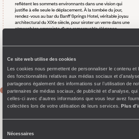
reflètent les sommets environnants dans une vision qui
justifie à elle seule le déplacement. À la tombée du jour,
rendez-vous au bar du Banff Springs Hotel, véritable joyau
architectural du XIXe siècle, pour siroter un verre dans une
atmosphère empreinte d'une remarquable élégance
historique.
Déjà prévues - Vos entrées pour les sources chaudes
Upper Hot Springs
. Seule piscine de sources chaudes du
parc national de Banff, les visiteurs viennent s’y détendre
depuis plus d'un siècle dans une eau minérale naturellement
Ce site web utilise des cookies
chaude et revitalisante. Une tradition que l'on ne saurait
Les cookies nous permettent de personnaliser le contenu et l
manquer.
des fonctionnalités relatives aux médias sociaux et d'analyse
partageons également des informations sur l'utilisation de no
JOUR 5
partenaires de médias sociaux, de publicité et d'analyse, qu
Banff
celles-ci avec d'autres informations que vous leur avez fourni
collectées lors de votre utilisation de leurs services.
Plus d'
Au programme - Balade en raquettes à travers les
Rocheuses
. Accompagnés d'un véritable expert de la région,
vous enfilez vos raquettes et partez pour une marche
Sélection
vivifiante. Tout au long de cette aventure, votre guide vous
Nécessaires
du
distille des anecdotes captivantes tandis que les paysages