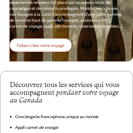
expériences relayées sur place par un réseau local de
concierges et de contacts privilégiés. Modulables à l’envie,
ces voyages à la carte s’accompagnent d’une vaste gamme
de services haut de gamme (lounges, assistance 24/7,
carnet de voyage, appli, wifi nomade, réservation de tables…).
Faites créer votre voyage
Découvrez tous les services qui vous
accompagnent
pendant votre voyage
au Canada
Conciergerie francophone
unique au monde
Appli carnet
de voyage