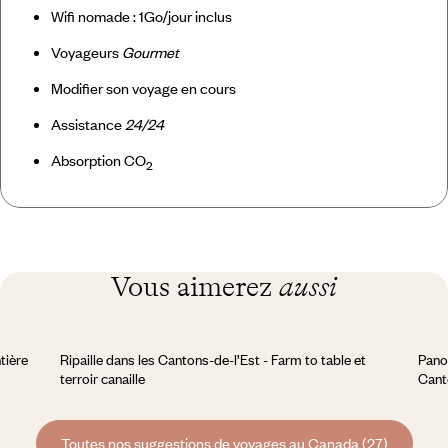
Wifi nomade : 1Go/jour inclus
Voyageurs
Gourmet
Modifier son voyage en cours
Assistance
24/24
Absorption CO
2
Vous aimerez
aussi
tière
Ripaille dans les Cantons-de-l’Est - Farm to table et
Pano
terroir canaille
Cant
Toutes nos suggestions de voyages au Canada (27)