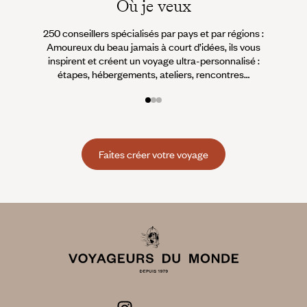
Où je veux
250 conseillers spécialisés par pays et par régions :
À 
Amoureux du beau jamais à court d’idées, ils vous
fran
inspirent et créent un voyage ultra-personnalisé :
suiven
étapes, hébergements, ateliers, rencontres…
Faites créer votre voyage