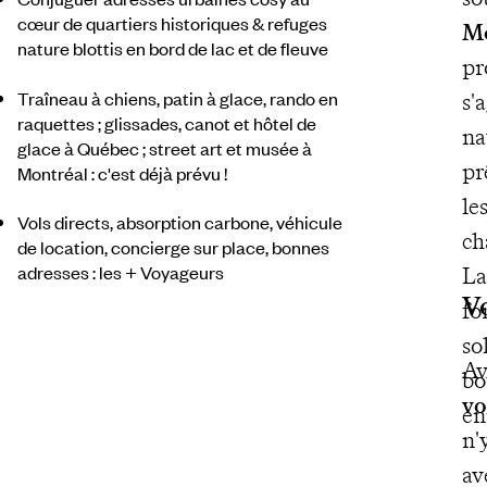
cœur de quartiers historiques & refuges
M
nature blottis en bord de lac et de fleuve
pr
Traîneau à chiens, patin à glace, rando en
s'
raquettes ; glissades, canot et hôtel de
na
glace à Québec ; street art et musée à
pr
Montréal : c'est déjà prévu !
le
Vols directs, absorption carbone, véhicule
ch
de location, concierge sur place, bonnes
adresses : les + Voyageurs
La
V
fo
so
Av
bo
vo
en
n'
av