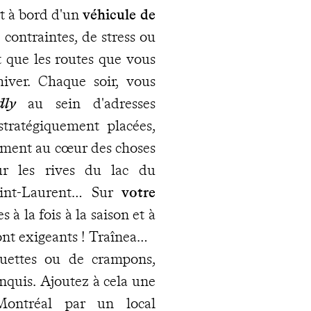
st à bord d'un
véhicule de
contraintes, de stress ou
t que les routes que vous
hiver. Chaque soir, vous
dly
au sein d'adresses
stratégiquement placées,
ctement au cœur des choses
ur les rives du lac du
aint-Laurent… Sur
votre
 à la fois à la saison et à
ont exigeants ! Traîneau à
quettes ou de crampons,
conquis. Ajoutez à cela une
Montréal par un local