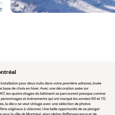
Saint Paulin - Québec - Canada © Droits réservés
ontréal
et installation pour deux nuits dans votre première adresse, lovée
e base de choix en hiver. Avec une décoration axée sur
 1967, les quatre étages du bâtiment se parcourent presque comme
x personnages et évènements qui ont marqué les années 60 et 70.
es, la déco se veut vintage avec une sélection de photos
 films originaux à visionner. Une belle opportunité de se plonger
 pour la ville de Montréal, alors pleine d’effervescence et de