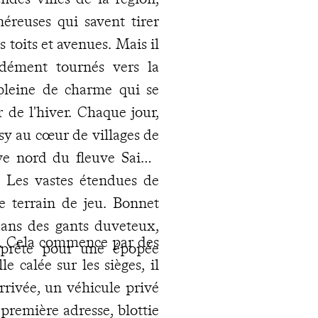
néreuses qui savent tirer
s toits et avenues. Mais il
ondément tournés vers la
pleine de charme qui se
 de l'hiver. Chaque jour,
cosy au cœur de villages de
ive nord du fleuve Saint-
. Les vastes étendues de
e terrain de jeu. Bonnet
dans des gants duveteux,
ée. Cela commence par des
t prête pour une épopée
le calée sur les sièges, il
arrivée, un véhicule privé
 première adresse, blottie