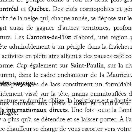
ontréal
et
Québec
. Des cités cosmopolites et gé
ofit de la neige qui, chaque année, se dépose sur le
agit aussi de gagner d'autres territoires, prof
ture. Les
Cantons-de-l'Est
d'abord, une région 
ête admirablement à un périple dans la fraîcheur
s activités en plein air s'allient à des pauses café 
arme. Cap également sur
Saint-Paulin
, sur la r
urent, dans le cadre enchanteur de la Mauricie
otre voyage
rêts parsemées de lacs constituent un formidabl
lidement vissé sur la tête, mains emmitouflées 
enture en famille oblige, la logistique est adapt
ttes fourrées aux pieds : toute la famille es
ls internationaux directs
. Une fois toute la famil
neigée.
y a plus qu'à se détendre et se laisser porter. À l'
ec chauffeur se charge de vous escorter vers votre