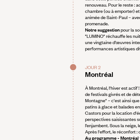
renouveau. Pour le reste : a
chambre (ou à emporter) et a
animée de Saint-Paul – avec
promenade.
Notre suggestion
pour la s
"LUMINO" réchauffe les nuit
une vingtaine d’œuvres inter
performances artistiques di
JOUR 2
Montréal
À Montréal, l'hiver est acti
de festivals givrés et de dét
Montagne" – c'est ainsi que
patins à glace et balades en 
Castors pour la location d'
perspectives saisissantes su
l’enjambent. Sous la neige,
Après l'effort, le réconfort 
Au programme - Montréal v