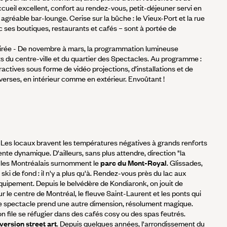
ccueil excellent, confort au rendez-vous, petit-déjeuner servi en
gréable bar-lounge. Cerise sur la bûche : le Vieux-Port et la rue
 ses boutiques, restaurants et cafés – sont à portée de
oirée - De novembre à mars, la programmation lumineuse
s du centre-ville et du quartier des Spectacles. Au programme :
actives sous forme de vidéo projections, d’installations et de
verses, en intérieur comme en extérieur. Envoûtant !
f ! Les locaux bravent les températures négatives à grands renforts
ente dynamique. D'ailleurs, sans plus attendre, direction "la
 les Montréalais surnomment le
parc du Mont-Royal
. Glissades,
ski de fond : il n'y a plus qu'à. Rendez-vous près du lac aux
équipement. Depuis le belvédère de Kondiaronk, on jouit de
r le centre de Montréal, le fleuve Saint-Laurent et les ponts qui
 le spectacle prend une autre dimension, résolument magique.
: on file se réfugier dans des cafés cosy ou des spas feutrés.
ersion street art
. Depuis quelques années, l'arrondissement du