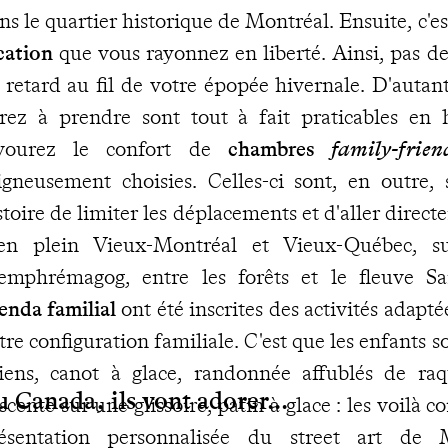
ns le quartier historique de Montréal. Ensuite, c'e
cation
que vous rayonnez en liberté. Ainsi, pas de 
 retard au fil de votre épopée hivernale. D'autan
rez à prendre sont tout à fait praticables en 
vourez le confort de
chambres
family-frien
igneusement choisies. Celles-ci sont, en outre, 
stoire de limiter les déplacements et d'aller dire
en plein Vieux-Montréal et Vieux-Québec, s
mphrémagog, entre les forêts et le fleuve S
enda familial
ont été inscrites des activités adaptées
tre configuration familiale. C'est que les enfants s
iens, canot à glace, randonnée affublés de ra
 Canada, ils vont adorer...
scente sur une glissoire, patin à glace : les voilà 
ésentation personnalisée du street art de 