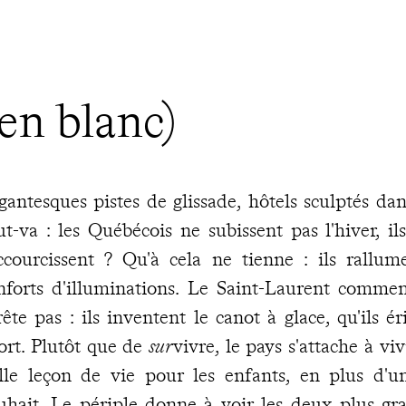
 en blanc)
gantesques pistes de glissade, hôtels sculptés dan
ut-va : les Québécois ne subissent pas l'hiver, il
ccourcissent ? Qu'à cela ne tienne : ils rallu
nforts d'illuminations. Le Saint-Laurent commen
rête pas : ils inventent le canot à glace, qu'ils 
ort. Plutôt que de
sur
vivre, le pays s'attache à v
lle leçon de vie pour les enfants, en plus d'u
uhait. Le périple donne à voir les deux plus gra