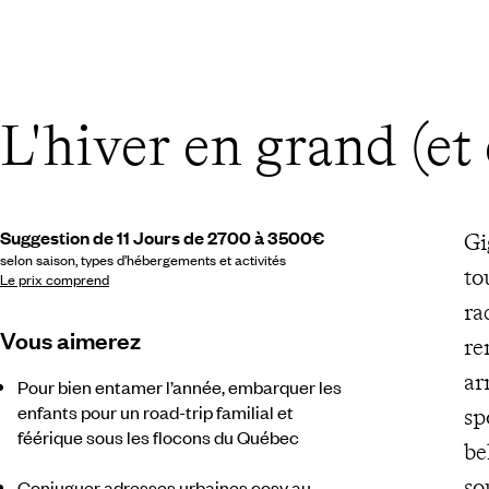
L'hiver en grand (et
Suggestion de 11 Jours de 2700 à 3500€
Gi
selon saison, types d’hébergements et activités
to
Le prix comprend
ra
Vous aimerez
re
ar
Pour bien entamer l’année, embarquer les
enfants pour un road-trip familial et
sp
féérique sous les flocons du Québec
be
so
Conjuguer adresses urbaines cosy au