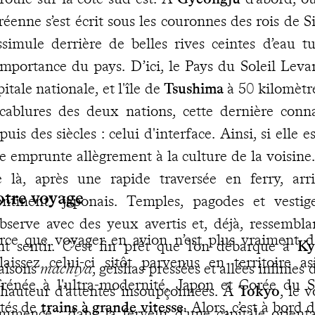
réenne s’est écrit sous les couronnes des rois de S
ssimule derrière de belles rives ceintes d’eau t
importance du pays. D’ici, le Pays du Soleil Leva
pitale nationale, et l'île de
Tsushima
à 50 kilomètr
cablures des deux nations, cette dernière connaî
puis des siècles : celui d'interface. Ainsi, si elle 
le emprunte allègrement à la culture de la voisine.
 là, après une rapide traversée en ferry, ar
otre voyage
ontinent" japonais. Temples, pagodes et vestige
observe avec des yeux avertis et, déjà, ressembl
rce que voyager en avion n’est plus vraiment d
nt sentir. C’est fin prêt que l’on débarque à
Ky
laissez celui-ci sitôt parvenus en territoire a
isons
machiya
, geishas pressées et allées infinies d
frénée à l'ultra-modernité, Japon et Corée du
 hauteur d’attentes insoupçonnées. À
Tokyo
, le 
tés de
trains à grande vitesse
. Alors, c’est à bor
mmencé : dans la ferveur d’une capitale orienta