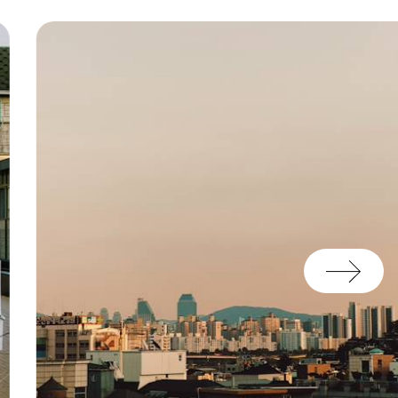
, a été préparé. Un besoin
sez des coordonnées de
est leur raison d'être. Y
 prolonger voire repenser
ganisé".