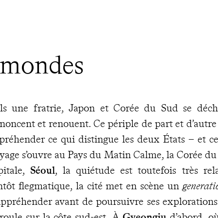
 mondes
ls une fratrie, Japon et Corée du Sud se déchi
noncent et renouent. Ce périple de part et d’autre
préhender ce qui distingue les deux États – et ce 
yage s’ouvre au Pays du Matin Calme, la Corée du
pitale,
Séoul
, la quiétude est toutefois très rel
ntôt flegmatique, la cité met en scène un
generat
appréhender avant de poursuivre ses explorations
roule sur la côte sud-est. À
Gyeongju
d’abord, où