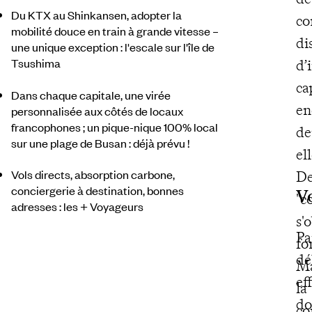
Du KTX au Shinkansen, adopter la
co
mobilité douce en train à grande vitesse –
di
une unique exception : l'escale sur l'île de
Tsushima
d’
ca
Dans chaque capitale, une virée
en
personnalisée aux côtés de locaux
francophones ; un pique-nique 100% local
de
sur une plage de Busan : déjà prévu !
el
Vols directs, absorption carbone,
De
conciergerie à destination, bonnes
V
"c
adresses : les + Voyageurs
s'
Pa
fo
dé
Ma
ef
la
do
co