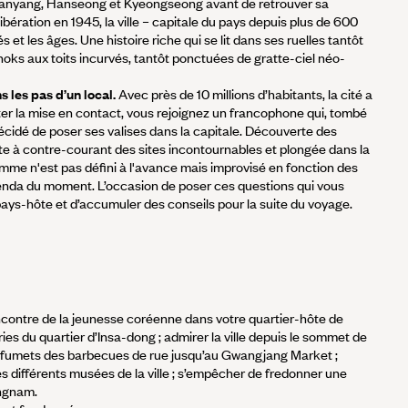
nyang, Hanseong et Kyeongseong avant de retrouver sa
ibération en 1945, la ville – capitale du pays depuis plus de 600
és et les âges. Une histoire riche qui se lit dans ses ruelles tantôt
noks aux toits incurvés, tantôt ponctuées de gratte-ciel néo-
les pas d’un local.
Avec près de 10 millions d’habitants, la cité a
liter la mise en contact, vous rejoignez un francophone qui, tombé
écidé de poser ses valises dans la capitale. Découverte des
site à contre-courant des sites incontournables et plongée dans la
amme n'est pas défini à l'avance mais improvisé en fonction des
enda du moment. L’occasion de poser ces questions qui vous
 pays-hôte et d’accumuler des conseils pour la suite du voyage.
encontre de la jeunesse coréenne dans votre quartier-hôte de
ies du quartier d’Insa-dong ; admirer la ville depuis le sommet de
es fumets des barbecues de rue jusqu’au Gwangjang Market ;
 les différents musées de la ville ; s’empêcher de fredonner une
ngnam.