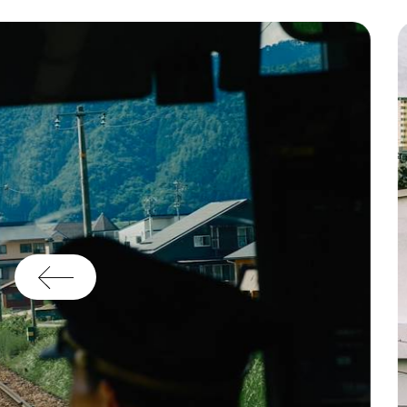
Bu
ou
n
co
vo