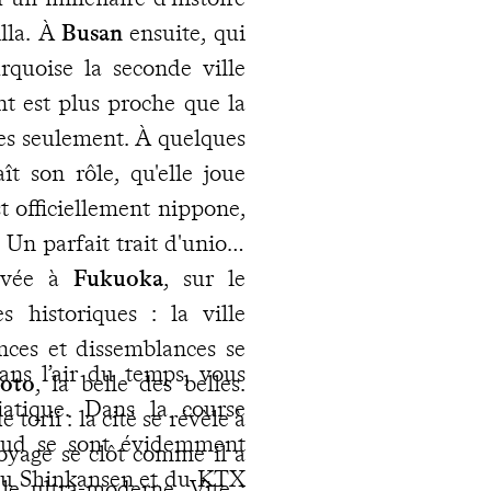
illa. À
Busan
ensuite, qui
urquoise la seconde ville
nt est plus proche que la
es seulement. À quelques
t son rôle, qu'elle joue
est officiellement nippone,
 Un parfait trait d'union.
rivée à
Fukuoka
, sur le
s historiques : la ville
ances et dissemblances se
ans l’air du temps, vous
oto
, la belle des belles.
siatique. Dans la course
e torii : la cité se révèle à
 Sud se sont évidemment
voyage se clôt comme il a
d du Shinkansen et du KTX
le ultra-moderne. Vite :