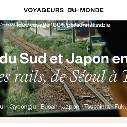
Idée voyage 100% personnalisable
Corée Du Sud Et Japon En Miroir Sur Les Rails, De Séoul À Tokyo
du Sud et Japon en
es rails, de Séoul à
ul - Gyeongju - Busan - Japon - Tsushima - Fuku