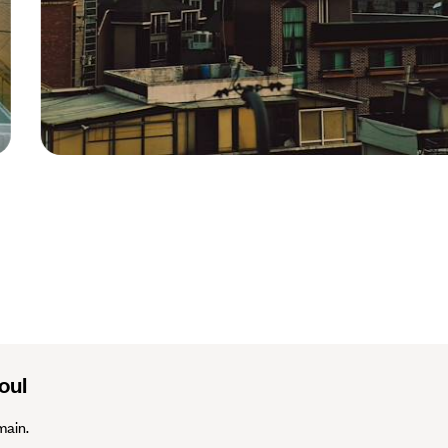
Séoul - Corée du Sud ©
Olivier Romano
oul
main.