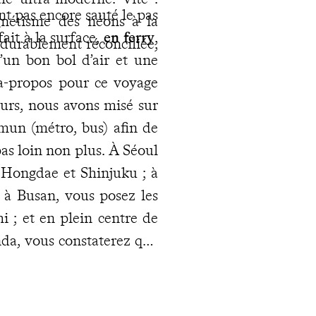
nt pas encore sauté le pas
gnétisme des néons à la
fait à la surface,
en ferry
,
 durablement réconciliée,
d’un bon bol d’air et une
 à-propos pour ce voyage
eurs, nous avons misé sur
un (métro, bus) afin de
 pas loin non plus. À Séoul
e Hongdae et Shinjuku ; à
 à Busan, vous posez les
i ; et en plein centre de
da, vous constaterez que
Tokyo avec des locaux
e pas manquer les choses
vous ne soupçonniez pas. À