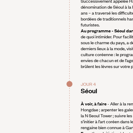
Successivement appelée Ha
dénomination de Séoul à la l
ans – a traversé les difficult
bordées de traditionnels ha
futuristes.
Au programme - Séoul dans 
de quoi intimider. Pour faci
sous le charme du pays, a d
derniers lieux à la mode, vi
culture coréenne : le progr
envies de chacun et de l’ag
brûlent les lèvres sur votre
JOUR 4
Séoul
À voir, à faire
- Aller à la r
Hongdae ; arpenter les galer
la N Seoul Tower ; suivre l
s’initier à l’art coréen dans
rengaine bien connue à Ga