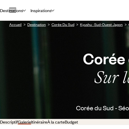
Destinations
Inspirations
Accueil
Destination
Corée Du Sud
Kyushu : Sud-Ouest Japon
Corée 
Sur l
Corée du Sud - Séo
Descriptif
Galerie
Itinéraire
À la carte
Budget