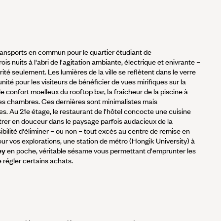
n transports en commun pour le quartier étudiant de
ois nuits à l'abri de l'agitation ambiante, électrique et enivrante –
ité seulement. Les lumières de la ville se reflètent dans le verre
unité pour les visiteurs de bénéficier de vues mirifiques sur la
le confort moelleux du rooftop bar, la fraîcheur de la piscine à
es chambres. Ces dernières sont minimalistes mais
s. Au 21e étage, le restaurant de l'hôtel concocte une cuisine
trer en douceur dans le paysage parfois audacieux de la
bilité d'éliminer – ou non – tout excès au centre de remise en
ur vos explorations, une station de métro (Hongik University) à
ey
en poche,
véritable sésame vous permettant d'emprunter les
régler certains achats.