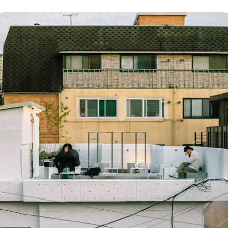
san, un pique-nique sur la plage, à la mode locale
 une envie de dernière minute ? Vous dispo
os
concierges francophones sur place
. L'imprévu 
mpris s'il s'agit, une fois sur place, d'amender,
tre aventure – le concept maison du "voyage désor