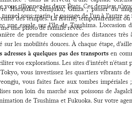
e vous sillonnez les deux États. Ces derniers n’aya
vre Harajuku, Shinjuku, Ginza ; passer du ma
 tunnel sous-marin, le passage de l’un à l’autre se 
rénité des temples. La fratrie, temporairement ou
ec une escale sur l'île de Tsushima. L’occasion 
rme une photo de famille rêvée.
nière de prendre conscience des distances très
é sur les mobilités douces. À chaque étape, d’aill
s adresses à quelques pas des transports
en comm
ciliter vos explorations. Les sites d'intérêt n'étant
 Tokyo, vous investissez les quartiers vibrants d
eongju, vous faites face aux tombes impériales ;
lises non loin du marché aux poissons de Jagalch
animation de Tsushima et Fukuoka. Sur votre agen
s rendez-vous ont déjà été pris à
Séoul et 
ancophones
. Ces derniers vous permettront de n
e vous jugez essentielles et, surtout, celles que 