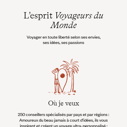
L’esprit
Voyageurs du
Monde
Voyager en toute liberté selon ses envies,
ses idées, ses passions
Où je veux
250 conseillers spécialisés par pays et par régions :
À 
Amoureux du beau jamais à court d’idées, ils vous
fran
inspirent et créent un voyage ultra-personnalisé :
suiven