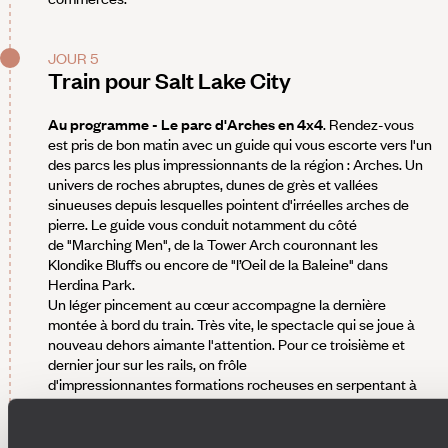
JOUR 5
Train pour Salt Lake City
Au programme - Le parc d'Arches en 4x4
. Rendez-vous
est pris de bon matin avec un guide qui vous escorte vers l'un
des parcs les plus impressionnants de la région : Arches. Un
univers de roches abruptes, dunes de grès et vallées
sinueuses depuis lesquelles pointent d'irréelles arches de
pierre. Le guide vous conduit notamment du côté
de "Marching Men", de la Tower Arch couronnant les
Klondike Bluffs ou encore de "l’Oeil de la Baleine" dans
Herdina Park.
Un léger pincement au cœur accompagne la dernière
montée à bord du train. Très vite, le spectacle qui se joue à
nouveau dehors aimante l'attention. Pour ce troisième et
dernier jour sur les rails, on frôle
d'impressionnantes formations rocheuses en serpentant à
travers le Castle Gate. Après avoir longé le Price River
Canyon, le train emprunte les tunnels historiques de Thistle
pour finalement rejoindre Salt Lake City. Installation pour la