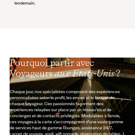
lendemain.
Pourquoi partir avec
Voyageurs
aux Etats-Unis
?
Chaque jour, nos spécialistes composent des expériences
personnalisées selon le profil, les envies et le budget de
chaque voyageur. Ces passionnés façonnent des
expériences relayées sur place par un réseau local de
concierges et de contacts privilégiés. Modulables à l’envie,
ces voyages à la carte s’accompagnent d’une vaste gamme
de services haut de gamme (lounges, assistance 24/7,
carnet de voyage, appli, wifi nomade, réservation de tables…).