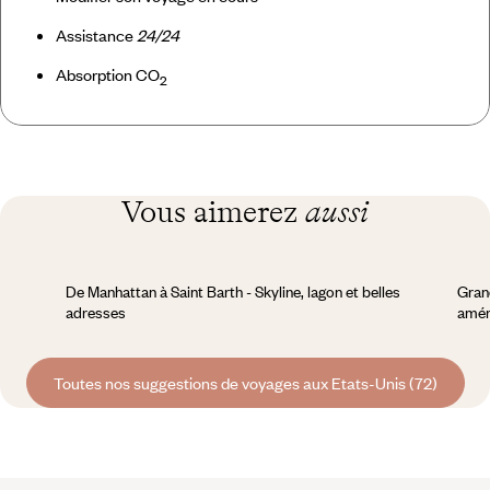
Assistance
24/24
Absorption CO
2
Vous aimerez
aussi
De Manhattan à Saint Barth - Skyline, lagon et belles
Gran
adresses
amér
Toutes nos suggestions de voyages aux Etats-Unis (72)