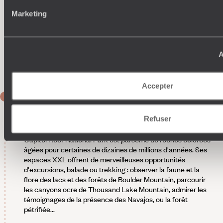
dans un hôtel à l'architecture design très épurée et construit
Marketing
de plain-pied. On y trouve des chambres lumineuses,
superbement conçues et décorées avec un délicieux
minimalisme coloré. Toutes s'ouvrent, grâce à de grandes
baies vitrées prolongées d'une terrasse, sur les paysages
A
désertiques et les reliefs ocre des environs, qui font un beau
contraste avec les teintes vives des intérieurs.
Accepter
JOUR 7
Torrey (Capitol Reef)
Refuser
Connu comme l'un des parcs les plus sauvages d'Utah, le
Capitol Reef National Park est parsemé de roches colorées
âgées pour certaines de dizaines de millions d'années. Ses
espaces XXL offrent de merveilleuses opportunités
d'excursions, balade ou trekking : observer la faune et la
flore des lacs et des forêts de Boulder Mountain, parcourir
les canyons ocre de Thousand Lake Mountain, admirer les
témoignages de la présence des Navajos, ou la forêt
pétrifiée...