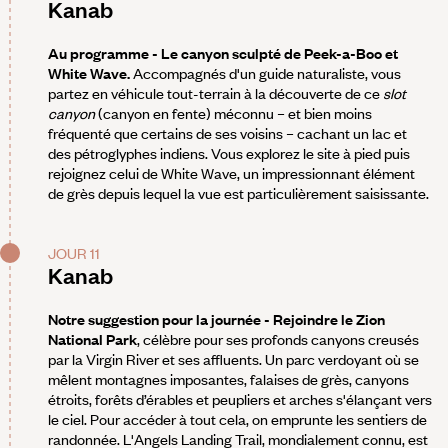
Kanab
Au programme - Le canyon sculpté de Peek-a-Boo et
White Wave.
Accompagnés d'un guide naturaliste, vous
partez en véhicule tout-terrain à la découverte de ce
slot
canyon
(canyon en fente) méconnu – et bien moins
fréquenté que certains de ses voisins – cachant un lac et
des pétroglyphes indiens. Vous explorez le site à pied puis
rejoignez celui de White Wave, un impressionnant élément
de grès depuis lequel la vue est particulièrement saisissante.
JOUR 11
Kanab
Notre suggestion pour la journée - Rejoindre le Zion
National Park
, célèbre pour ses profonds canyons creusés
par la Virgin River et ses affluents. Un parc verdoyant où se
mêlent montagnes imposantes, falaises de grès, canyons
étroits, forêts d’érables et peupliers et arches s'élançant vers
le ciel. Pour accéder à tout cela, on emprunte les sentiers de
randonnée. L'Angels Landing Trail, mondialement connu, est