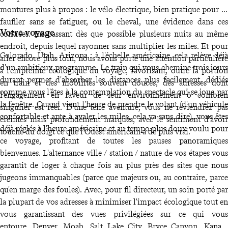
montures plus à propos : le vélo électrique, bien pratique pour se
faufiler sans se fatiguer, ou le cheval, une évidence dans ces
Votre voyage
contrées. En passant dès que possible plusieurs nuits au même
endroit, depuis lequel rayonner sans multiplier les miles. Et pour
Colorado, Utah, Arizona : à l'échelle américaine, cela relève déjà
aller encore plus loin, nous avons porté une attention particulière
d'un ambitieux programme. Le train qui vous chemine trois jours
à l'empreinte écologique du voyage, favorisant, outre la portion
durant permet d'absorber les distances plus facilement, dédiés
en train et des mobilités souvent douces, des adresses dont
comme vous l'êtes à la contemplation du spectacle qui se joue par
l'engagement en faveur de leur environnement ô combien
la fenêtre. Quand vient l'heure de prendre le volant (d'un véhicule
singulier est réel. D'une telle aventure, vous ne reviendrez pas
confortable et apte à avaler les miles, cela va sans dire), vous êtes
éreintés mais profondément marqués, avec le sentiment d'avoir
déjà réglés à l'heure américaine et au tempo plus doux voulu pour
touché du doigt ce que l'Ouest américain a de plus vrai.
ce voyage, profitant de toutes les pauses panoramiques
bienvenues. L'alternance ville / station / nature de vos étapes vous
garantit de loger à chaque fois au plus près des sites que nous
jugeons immanquables (parce que majeurs ou, au contraire, parce
qu'en marge des foules). Avec, pour fil directeur, un soin porté par
la plupart de vos adresses à minimiser l'impact écologique tout en
vous garantissant des vues privilégiées sur ce qui vous
entoure. Denver, Moab, Salt Lake City, Bryce Canyon, Kanab,