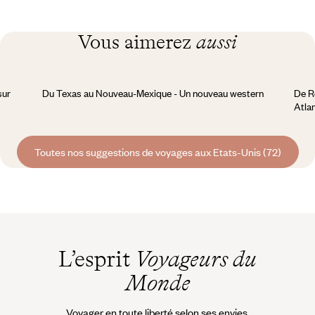
Vous aimerez
aussi
sur
Du Texas au Nouveau-Mexique - Un nouveau western
De R
Atla
Toutes nos suggestions de voyages aux Etats-Unis (72)
L’esprit
Voyageurs du
Monde
Voyager en toute liberté selon ses envies,