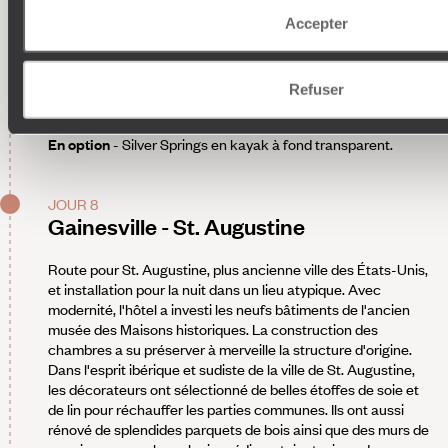
Trail et observer en chemin de nombreux alligators. Nous
vous recommandons également de visiter le parc d’État
Accepter
d'Ichetucknee Springs, à environ une heure de route de
Gainesville. Depuis l'entrée nord du parc, un sentier mène au
Blue Hole, joyau naturel à l'eau bleu turquoise : un lieu
Refuser
magique où l'on peut passer une bonne partie de la journée,
entre pique-nique et baignade.
En option
- Silver Springs en kayak à fond transparent.
JOUR 8
Gainesville - St. Augustine
Route pour St. Augustine, plus ancienne ville des États-Unis,
et installation pour la nuit dans un lieu atypique. Avec
modernité, l'hôtel a investi les neufs bâtiments de l'ancien
musée des Maisons historiques. La construction des
chambres a su préserver à merveille la structure d'origine.
Dans l'esprit ibérique et sudiste de la ville de St. Augustine,
les décorateurs ont sélectionné de belles étoffes de soie et
de lin pour réchauffer les parties communes. Ils ont aussi
rénové de splendides parquets de bois ainsi que des murs de