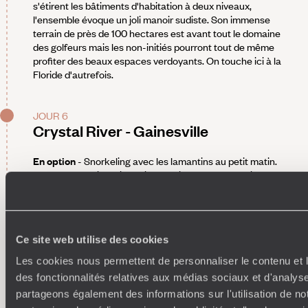
s'étirent les bâtiments d'habitation à deux niveaux,
l'ensemble évoque un joli manoir sudiste. Son immense
terrain de près de 100 hectares est avant tout le domaine
des golfeurs mais les non-initiés pourront tout de même
profiter des beaux espaces verdoyants. On touche ici à la
Floride d'autrefois.
JOUR 6
Crystal River - Gainesville
En option
- Snorkeling avec les lamantins au petit matin.
Route pour Gainesville et installation pour deux nuits dans
une adresse familiale qui met un point d'honneur à accueillir
chaque visiteur comme s'il en était l'un des membres. La
maison, de style victorien, était à la fin des années 1960 la
Mecque du mouvement hippie de la côte est à Gainesville.
Ce site web utilise des cookies
Elle a ensuite été rachetée et transformée en maison
d'hôtes chic. Le plan d'origine a été conservé tout comme les
Les cookies nous permettent de personnaliser le contenu et l
nombreuses cheminées. Autour de la maison, quelques
des fonctionnalités relatives aux médias sociaux et d'analyse
cottages indépendants sont répartis dans un très joli jardin
partageons également des informations sur l'utilisation de no
arboré.