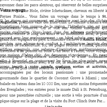
rayonner dans les parcs alentour, qui réservent de belles surprises
Votre voyage
– source du Blue Hole, rivière Ichetucknee, chevaux en liberté à
Paynes Prairie... Vous faites un voyage dans le temps à
St.
Si les étapes qui composent cet itinéraire sont loin des clichés
Augustine
, première ville des États-Unis. Le charme d’antan a été
touristiques bien connus de la région, l’hôtellerie n’en est pas
parfaitement conservé. On le voit aux vieilles enseignes qui
moins qualitative. Vous logez dans des
adresses
parfaitement
pendent encore le long des murs et au monument local, le plus
raccord avec leur environnement : un hôtel urbain avec piscine
grand fort espagnol du pays. L’itinéraire s’achève à
Amelia Island
,
perchée, une adresse tout confort à l'architecture inspirée des
au nord de Jacksonville. Ici, les plages s’étirent à l’infini, parfois
édifices espagnols, une auberge d'inspiration méditerranéenne,
traversées d’un ponton en bois. D'un bout à l'autre, votre voyage
une maison d'hôtes chic, des demeures victoriennes... Et, pour
s'accompagne d'expériences authentiques et d'une formidable
aller à l’essentiel en contournant les lieux les plus prisés, nous
liberté de mouvement avec, à la clé, la sensation d’avoir levé le
avons
inscrit à votre agenda quelques sorties et activités
,
voile sur les plus beaux secrets de la Floride.
accompagnées par des locaux passionnés : une promenade
gourmande dans le quartier de Coconut Grove à Miami ; une
balade en bateau dans les 10 000 îles, une partie moins fréquentée
des Everglades ; vos entrées pour le musée Dalí à St. Petersburg,
pour une parenthèse culturelle ; une sortie à vélo ponctuée d'un
pique-nique sur la plage et de la visite du Fort Clinch State Park à
Lire la suite
Amelia Island. En plus de cela, vous disposez tout au long du