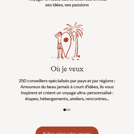
ses idées, ses passions
Où je veux
250 conseillers spécialisés par pays et par régions :
À 
Amoureux du beau jamais à court d’idées, ils vous
fran
inspirent et créent un voyage ultra-personnalisé :
suiven
étapes, hébergements, ateliers, rencontres…
Faites créer votre voyage