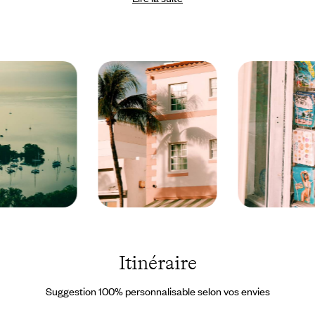
voyage d’une
voiture de location
et de notre application mobile
qui regroupe un service GPS et une liste de bonnes adresses
personnalisées. Sans oublier notre équipe de
concierges sur place
,
également prête à vous venir en aide en cas d’imprévu ou d’envie
de dernière minute. Celle-ci, en lien avec votre conseiller, peut
aussi contribuer à faire évoluer votre voyage pendant son
déroulement même.
Miami -
Miami -
Floride -
Floride -
Etats-
Etats-
Unis ©
Unis ©
Itinéraire
Faustine
Faustine
Poidevin-
Poidevin-
Gros
Gros
Suggestion 100% personnalisable selon vos envies