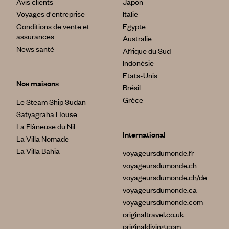
Avis clients
Japon
Voyages d'entreprise
Italie
Conditions de vente et
Egypte
assurances
Australie
News santé
Afrique du Sud
Indonésie
Etats-Unis
Nos maisons
Brésil
Grèce
Le Steam Ship Sudan
Satyagraha House
La Flâneuse du Nil
International
La Villa Nomade
La Villa Bahia
voyageursdumonde.fr
voyageursdumonde.ch
voyageursdumonde.ch/de
voyageursdumonde.ca
voyageursdumonde.com
originaltravel.co.uk
originaldiving.com