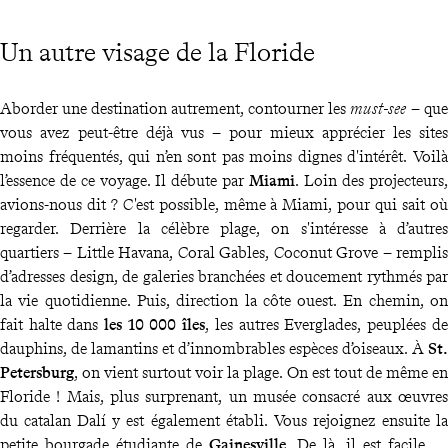
Un autre visage de la Floride
Aborder une destination autrement, contourner les
must-see
– que
vous avez peut-être déjà vus – pour mieux apprécier les sites
moins fréquentés, qui n’en sont pas moins dignes d'intérêt. Voilà
l’essence de ce voyage. Il débute par
Miami
. Loin des projecteurs,
avions-nous dit ? C'est possible, même à Miami, pour qui sait où
regarder. Derrière la célèbre plage, on s'intéresse à d’autres
quartiers – Little Havana, Coral Gables, Coconut Grove – remplis
d’adresses design, de galeries branchées et doucement rythmés par
la vie quotidienne. Puis, direction la côte ouest. En chemin, on
fait halte dans
les 10 000 îles
, les autres Everglades, peuplées de
dauphins, de lamantins et d’innombrables espèces d’oiseaux. À
St.
Petersburg
, on vient surtout voir la plage. On est tout de même en
Floride ! Mais, plus surprenant, un musée consacré aux œuvres
du catalan Dalí y est également établi. Vous rejoignez ensuite la
petite bourgade étudiante de
Gainesville
. De là, il est facile de