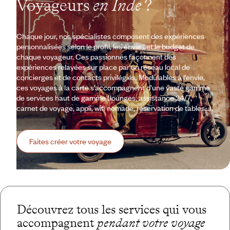
Voyageurs
en Inde
?
Chaque jour, nos spécialistes composent des expériences
personnalisées selon le profil, les envies et le budget de
chaque voyageur. Ces passionnés façonnent des
expériences relayées sur place par un réseau local de
concierges et de contacts privilégiés. Modulables à l’envie,
ces voyages à la carte s’accompagnent d’une vaste gamme
de services haut de gamme (lounges, assistance 24/7,
carnet de voyage, appli, wifi nomade, réservation de tables…).
Faites créer votre voyage
Découvrez tous les services qui vous
accompagnent
pendant votre voyage