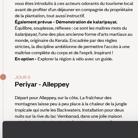
vous êtes introduits à ces acteurs odorants du tourisme local
avant de profiter d'un déjeuner en compagnie du propriétaire
de la plantation, tout aussi instructif.
Également prévue - Démonstration de kalaripayat.
Équilibre, souplesse, réflexes : ce sont les maîtres mots du
kalaripayat
, l'une des plus ancienne forme d'arts martiaux au
monde, originaire du Kerala. Encadrée par des règles
strictes, la discipline ambitionne de permettre l'accès à une
maîtrise complète du corps et de l'esprit. Inspirant !
En option -
Explorer la région à vélo avec un guide.
JOUR 5
Periyar - Alleppey
Départ pour Alleppey, sur la côte. La fraîcheur des
montagnes laisse peu à peu place à la chaleur de la jungle
tropicale qui ourle les Backwaters. Installation pour deux
nuits sur la rive du lac Vembanad, dans une jolie maison
coloniale enveloppée de palmiers. Les espaces allient
inspiration locale et touches modernes colorées, en
particulier la pièce principale qui concentre œuvres d’art