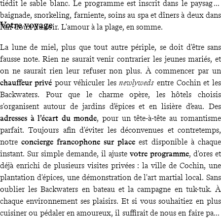
tiédit le sable blanc. Le programme est inscrit dans le paysage :
baignade, snorkeling, farniente, soins au spa et dîners à deux dans
Votre voyage
l’air doux du soir. L'amour à la plage, en somme.
La lune de miel, plus que tout autre périple, se doit d'être sans
fausse note. Rien ne saurait venir contrarier les jeunes mariés, et
on ne saurait rien leur refuser non plus. À commencer par un
chauffeur privé
pour véhiculer les
newlyweds
entre Cochin et les
Backwaters. Pour que le charme opère, les hôtels choisis
s'organisent autour de jardins d’épices et en lisière d’eau. Des
adresses à l’écart du monde
, pour un tête-à-tête au romantisme
parfait. Toujours afin d'éviter les déconvenues et contretemps,
notre
concierge francophone sur place
est disponible à chaque
instant. Sur simple demande, il ajuste
votre programme
, d'ores et
déjà enrichi de plusieurs visites privées : la ville de Cochin, une
plantation d'épices, une démonstration de l'art martial local. Sans
oublier les Backwaters en bateau et la campagne en tuk-tuk. À
chaque environnement ses plaisirs. Et si vous souhaitiez en plus
cuisiner ou pédaler en amoureux, il suffirait de nous en faire part.