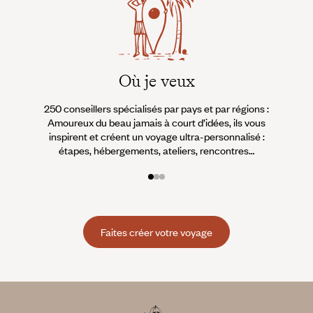
Où je veux
250 conseillers spécialisés par pays et par régions :
À 
Amoureux du beau jamais à court d’idées, ils vous
fran
inspirent et créent un voyage ultra-personnalisé :
suiven
étapes, hébergements, ateliers, rencontres…
Faites créer votre voyage