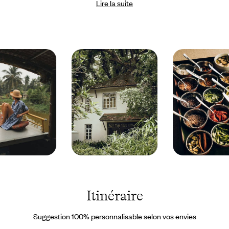
Lire la suite
La même logistique sans accroc s'applique au chapitre Maldives
de l'aventure. Pour rejoindre l'archipel et votre îlot-confetti, tout
est prévu : un vol international, suivi d'un bateau rapide (car il n'y
a pas une minute à perdre au paradis). Côté logement, avec des
villas posées à même le sable et d'autres directement sur l'eau, il
n'y a pas vraiment de mauvais choix. Sur place, votre agenda est
pour l'heure vide, aussi vierge que le sable. Il ne tient qu'à vous de
le remplir : partir à la rencontre des dauphins, dîner en privé sur
la plage… Tout cela est possible, et même probable, pourvu qu'on
en retire des souvenirs pour toute la vie.
Cochin -
Kerala
Inde ©
- Inde
Droits
©
réservés
Jérôme
Itinéraire
Galland
Suggestion 100% personnalisable selon vos envies