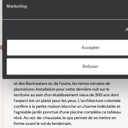
agriculture soutenue. C'est en tuk-tuk que vous parcourez
Marketing
les impressionnantes rizières et appréhendez une vie locale
totalement différente de celle expérimentée sur les
Backwaters.
En option -
Musée et manufacture de coco, en privé.
A
JOUR 7
Accepter
Alleppey - Cochin
Remontée le long de la côte pour rejoindre Cochin. Les
Refuser
paysages indiens forment comme une haie d'honneur pour
vous dire adieu avec, d'un côté, les eaux de la mer d'Arabie
et des Backwaters et, de l'autre, les terres nervées de
plantations. Installation pour cette dernière nuit sur le
territoire au sein d'un établissement vieux de 300 ans dont
l'aspect est un plaisir pour les yeux. L'architecture coloniale
confère à la petite maison blanche un charme indéniable et
l'agréable jardin ponctué d'une piscine complète ce tableau
rêvé. Au rez-de-chaussée, le spa permet de se mettre en
forme avant le vol du lendemain.