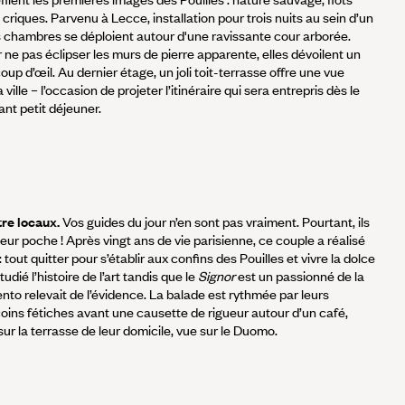
 criques. Parvenu à Lecce, installation pour trois nuits au sein d’un
s chambres se déploient autour d'une ravissante cour arborée.
r ne pas éclipser les murs de pierre apparente, elles dévoilent un
up d’œil. Au dernier étage, un joli toit-terrasse offre une vue
ville – l’occasion de projeter l’itinéraire qui sera entrepris dès le
nt petit déjeuner.
re locaux.
Vos guides du jour n’en sont pas vraiment. Pourtant, ils
eur poche ! Après vingt ans de vie parisienne, ce couple a réalisé
 tout quitter pour s’établir aux confins des Pouilles et vivre la dolce
tudié l’histoire de l’art tandis que le
Signor
est un passionné de la
alento relevait de l’évidence. La balade est rythmée par leurs
ins fétiches avant une causette de rigueur autour d’un café,
sur la terrasse de leur domicile, vue sur le Duomo.