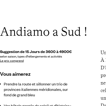
Andiamo a Sud !
Suggestion de 15 Jours de 3600 à 4900€
Un
selon saison, types d’hébergements et activités
À 
Le prix comprend
D’
Vous aimerez
pr
ne
Prendre la route et sillonner un trio de
provinces italiennes méridionales, sur
ce
fond de grand bleu
un
Da
Vos hôtels gorgés de soleil et d’histoire :