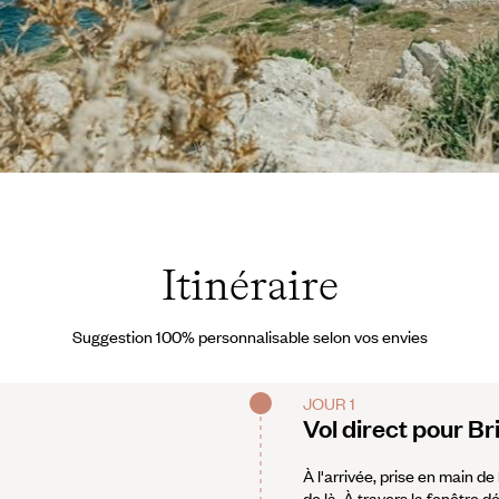
plash
Itinéraire
Suggestion 100% personnalisable selon vos envies
JOUR 1
Vol direct pour Br
À l'arrivée, prise en main d
de là. À travers la fenêtre d