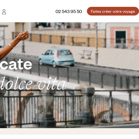
02 543 95 50
Faites créer votre voyage
icate
olce vita