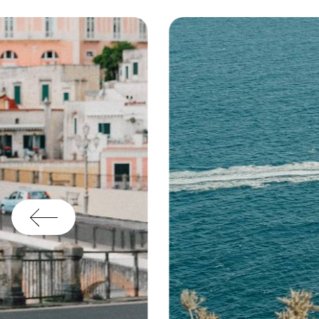
fr
s’
co
pl