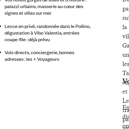
palazzi urbains, masserie au cœur des
pa
vignes et villas sur mer
su
Lecce en privé, randonnée dans le Pollino,
la
dégustation à Vibo Valentia, entrées
vi
coupe-file : déjà prévu
Ga
Vols directs, conciergerie, bonnes
un
adresses : les + Voyageurs
le
Ta
V
en
et
Le
En
tr
di
pa
om
au