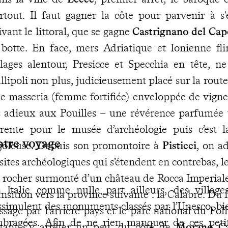
rtout. Il faut gagner la côte pour parvenir à s'
ivant le littoral, que se gagne
Castrignano del Ca
 botte. En face, mers Adriatique et Ionienne flir
llages alentour, Presicce et Specchia en tête, n
llipoli non plus, judicieusement placé sur la rout
e masseria (femme fortifiée) enveloppée de vignes 
s adieux aux Pouilles – une révérence parfumée t
rente pour le musée d’archéologie puis c’est la
otre voyage
jôleuse. Depuis son promontoire à
Pisticci
, on a
 sites archéologiques qui s’étendent en contrebas, l
 rocher surmonté d’un château de Rocca Imperia
 Italie comme nulle part ailleurs, des villag
ansition vers la province suivante : la Calabre. Du fl
ssimulent des monuments classés par l’Unesco, bie
ssage par l’arrière-pays et le parc national du Poll
bragées. Afin de ne rien manquer de ces petit
tant s’y arrêter un peu, du côté de
Morano Ca