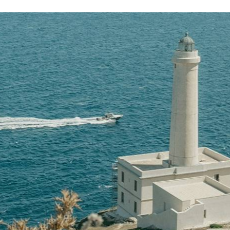
ancophone sur place
répond toujours présent po
agisse de programmer une visite de dernière minu
nseiller, de revoir substantiellement le déroulé de
ace.