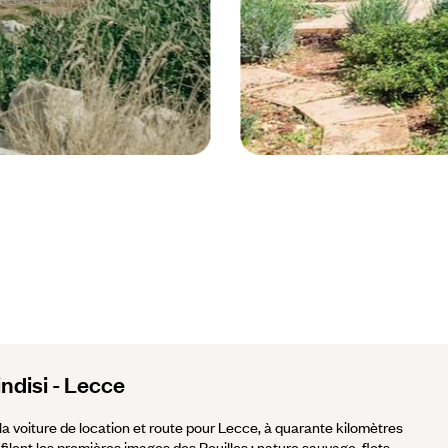
Castrignano Del Capo - Italie © Droi
indisi - Lecce
e la voiture de location et route pour Lecce, à quarante kilomètres
éfilent les premières images des Pouilles : nature sauvage, flots