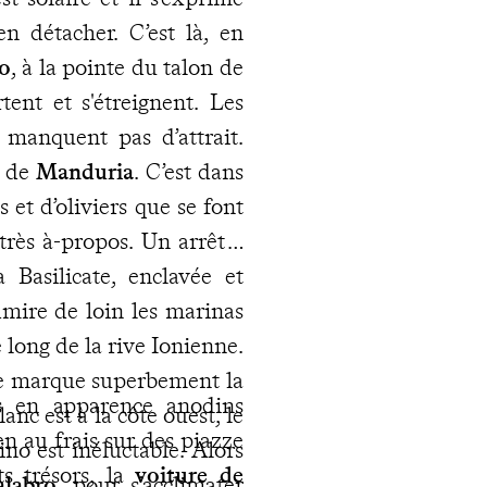
en détacher. C’est là, en
po
, à la pointe du talon de
tent et s'étreignent. Les
e manquent pas d’attrait.
e de
Manduria
. C’est dans
et d’oliviers que se font
rès à-propos. Un arrêt à
 Basilicate, enclavée et
dmire de loin les marinas
e long de la rive Ionienne.
le marque superbement la
es en apparence anodins
anc est à la côte ouest, le
n au frais sur des piazze
ino est inéluctable. Alors
s trésors, la
voiture de
labro
, pour s’acclimater