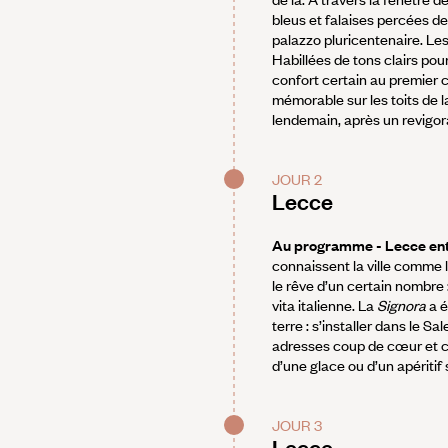
bleus et falaises percées de
palazzo pluricentenaire. Le
Habillées de tons clairs pou
confort certain au premier co
mémorable sur les toits de la 
lendemain, après un revigora
JOUR 2
Lecce
Au programme - Lecce ent
connaissent la ville comme l
le rêve d’un certain nombre :
vita italienne. La
Signora
a é
terre : s’installer dans le S
adresses coup de cœur et co
d’une glace ou d’un apéritif 
JOUR 3
Lecce