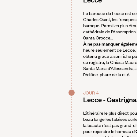
Le baroque de Lecce est sol
Charles Quint, les fresques 
baroque. Parmi les plus étou
cathédrale de l’Assomption d
Santa Crocce...
À ne pas manquer également
heure seulement de Lecce, la
obtenu grâce à son riche pat
ce registre, la Chiesa Madre
Santa Maria d’Allessandra, 
l’édifice-phare de la cité.
JOUR 4
Lecce - Castrign
L’itinéraire le plus direct p
beau longe les falaises ourl
la beauté n’est pas grand-c
pour rejoindre le hameau d’