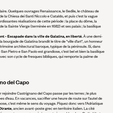
aire. Quelques ouvrages Renaissance, le Sedile, le château de
de la Chiesa dei Santi Niccolo e Cataldo, et puis c’est la vague
rdissantes réalisations de cette période : la place du dôme, la
e la Sainte Vierge (terminée en 1682) et ses palais ; la basilique
 - Escapade dans la ville de Galatina, en liberté.
À une demi-
 bourgade de Galatina brandit le titre de "ville d’art", un honneur
rimoine architectural baroque, typique de la péninsule. Si, dans
 San Pietro e San Paolo est grandiose, c’est bel et bien la basilique
avec son cycle de fresques bibliques, qui remporte la palme de
ano del Capo
our rejoindre Castrignano del Capo passe par les terres ; le plus
ées d’eau. En vacances, sacrifier une heure de route sur l’autel de
hose, c’est même le sens du voyage. Piquez donc vers l’Adriatique
Otrante
, ancien avant-poste grec en territoire italien. La cité