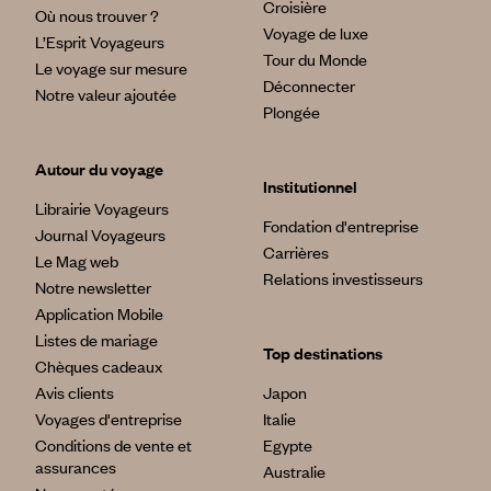
Croisière
Où nous trouver ?
Voyage de luxe
L’Esprit Voyageurs
Tour du Monde
Le voyage sur mesure
Déconnecter
Notre valeur ajoutée
Plongée
Autour du voyage
Institutionnel
Librairie Voyageurs
Fondation d'entreprise
Journal Voyageurs
Carrières
Le Mag web
Relations investisseurs
Notre newsletter
Application Mobile
Listes de mariage
Top destinations
Chèques cadeaux
Avis clients
Japon
Voyages d'entreprise
Italie
Conditions de vente et
Egypte
assurances
Australie