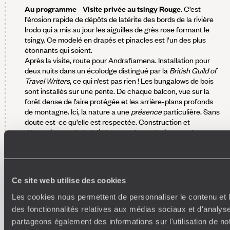
Au programme
-
Visite privée au tsingy Rouge
. C’est
l’érosion rapide de dépôts de latérite des bords de la rivière
Irodo qui a mis au jour les aiguilles de grès rose formant le
tsingy. Ce modelé en drapés et pinacles est l’un des plus
étonnants qui soient.
Après la visite, route pour Andrafiamena. Installation pour
deux nuits dans un écolodge distingué par la
British Guild of
Travel Writers
, ce qui n’est pas rien ! Les bungalows de bois
sont installés sur une pente. De chaque balcon, vue sur la
forêt dense de l’aire protégée et les arrière-plans profonds
de montagne. Ici, la nature a une
présence
particulière. Sans
doute est-ce qu’elle est respectée. Construction et
décoration ont été réalisées avec les techniques et les
matériaux de la région. Les artisans du coin se sont impliqués
dans le projet. Dans le haut du domaine, le restaurant est, lui
aussi, ouvert sur le grand dehors. Il sert une cuisine
malgache contemporaine qui opère local parce qu’elle pense
Ce site web utilise des cookies
global.
Prévu le soir
-
La forêt sèche d’Andrafiamena de nuit
. Cet
Les cookies nous permettent de personnaliser le contenu et l
écosystème comporte un nombre important d’espèces
des fonctionnalités relatives aux médias sociaux et d'analyse
végétales endémiques. Et des animaux singuliers. Une
partageons également des informations sur l'utilisation de no
promenade nocturne, avec un guide francophone privé,