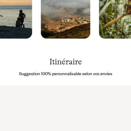
Massif de
Madagascar © Lau
l'Isalo -
Thiesbrummel/stoc
Madagascar
© Rado
Itinéraire
Rafidinjatovo
/
Unsplash.com
Suggestion 100% personnalisable selon vos envies