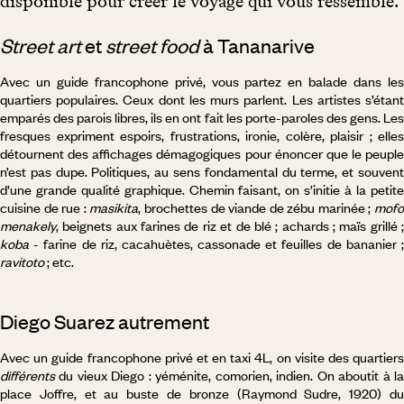
disponible pour créer le voyage qui vous ressemble.
Street art
et
street food
à Tananarive
Avec un guide francophone privé, vous partez en balade dans les
quartiers populaires. Ceux dont les murs parlent. Les artistes s’étant
emparés des parois libres, ils en ont fait les porte-paroles des gens. Les
fresques expriment espoirs, frustrations, ironie, colère, plaisir ; elles
détournent des affichages démagogiques pour énoncer que le peuple
n’est pas dupe. Politiques, au sens fondamental du terme, et souvent
d’une grande qualité graphique. Chemin faisant, on s’initie à la petite
cuisine de rue :
masikita
, brochettes de viande de zébu marinée ;
mof
menakely
, beignets aux farines de riz et de blé ; achards ; maïs grillé ;
koba
- farine de riz, cacahuètes, cassonade et feuilles de bananier ;
ravitoto
; etc.
Diego Suarez autrement
Avec un guide francophone privé et en taxi 4L, on visite des quartiers
différents
du vieux Diego : yéménite, comorien, indien. On aboutit à la
place Joffre, et au buste de bronze (Raymond Sudre, 1920) du