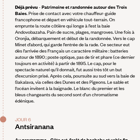
Déjà prévu
-
Patrimoine et randonnée autour des Trois
Baies
. Prise de contact avec votre chauffeur-guide
francophone et départ en véhicule tout-terrain. On
emprunte la route côtière qui longe à l’est la baie
Andovobazaha. Pain de sucre, plages, mangroves. Une fois à
Oronjia, débarquement et début de la randonnée. Vers le cap
Minet d’abord, qui garde l’entrée de la rade. Ce secteur eut
dès l’arrivée des Français un caractère militaire : batteries
autour de 1890 ; poste optique, pas de tir et phare (ce dernier
toujours en activité) à partir de 1895. Le cap, pour le
spectacle naturel qu’il donnait, fut aussi très tôt un but
d’excursion prisé. Après cela, poursuite au sud vers la baie de
Sakalava, via celles des Dunes et des Pigeons. Le sable et
l’océan invitent à la baignade. Le blanc du premier et les
bleus changeants du second sont d’un chromatisme
édénique.
JOUR 6
Antsiranana
Au programme
-
Côte est, forêt de baobabs et sable fin
.