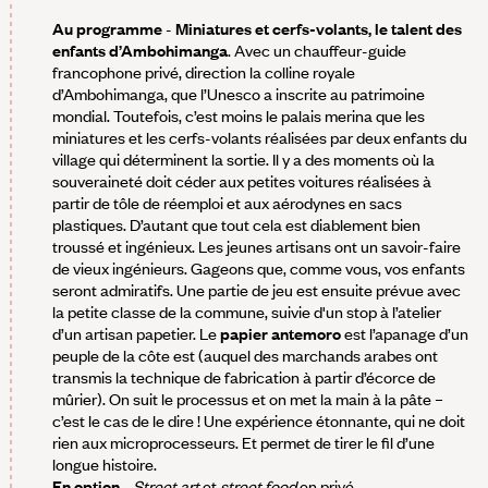
Au programme
-
Miniatures et cerfs-volants, le talent des
enfants d’Ambohimanga
. Avec un chauffeur-guide
francophone privé, direction la colline royale
d’Ambohimanga, que l’Unesco a inscrite au patrimoine
mondial. Toutefois, c’est moins le palais merina que les
miniatures et les cerfs-volants réalisées par deux enfants du
village qui déterminent la sortie. Il y a des moments où la
souveraineté doit céder aux petites voitures réalisées à
partir de tôle de réemploi et aux aérodynes en sacs
plastiques. D’autant que tout cela est diablement bien
troussé et ingénieux. Les jeunes artisans ont un savoir-faire
de vieux ingénieurs. Gageons que, comme vous, vos enfants
seront admiratifs. Une partie de jeu est ensuite prévue avec
la petite classe de la commune, suivie d'un stop à l’atelier
d’un artisan papetier. Le
papier antemoro
est l’apanage d’un
peuple de la côte est (auquel des marchands arabes ont
transmis la technique de fabrication à partir d’écorce de
mûrier). On suit le processus et on met la main à la pâte –
c’est le cas de le dire ! Une expérience étonnante, qui ne doit
rien aux microprocesseurs. Et permet de tirer le fil d’une
longue histoire.
En option
-
Street art
et
street food
en privé.