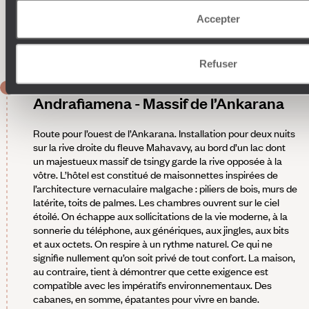
les plus communs sont le souimanga malgache, le bulbul de
Madagascar et le perroquet noir. On peut aussi rencontrer le
Accepter
pigeon peint, l’aigrette ardoisée ou l’intimidant bec-ouvert
africain.
Refuser
JOUR 9
Andrafiamena - Massif de l’Ankarana
Route pour l’ouest de l’Ankarana. Installation pour deux nuits
sur la rive droite du fleuve Mahavavy, au bord d’un lac dont
un majestueux massif de tsingy garde la rive opposée à la
vôtre. L’hôtel est constitué de maisonnettes inspirées de
l’architecture vernaculaire malgache : piliers de bois, murs de
latérite, toits de palmes. Les chambres ouvrent sur le ciel
étoilé. On échappe aux sollicitations de la vie moderne, à la
sonnerie du téléphone, aux génériques, aux jingles, aux bits
et aux octets. On respire à un rythme naturel. Ce qui ne
signifie nullement qu’on soit privé de tout confort. La maison,
au contraire, tient à démontrer que cette exigence est
compatible avec les impératifs environnementaux. Des
cabanes, en somme, épatantes pour vivre en bande.