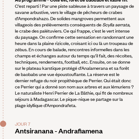
C’est reparti ! Par une piste sableuse à travers un paysage de
savane arbustive, vers le village de pêcheurs de crabes
d’Ampondrahazo. De solides mangroves permettent aux
villageois des prélèvements conséquents de
Scylla serrata
,
le crabe des palétuviers. Ce qui frappe, c’est le vert intense
du paysage. On confirme cette sensation en randonnant une
heure dans la plaine rizicole, croisant ici ou là un troupeau de
zébus. En cours de balade, rencontres informelles dans les
champs et échanges autour du temps qu’il fait, des récoltes,
techniques, rendements, football, etc. Ensuite, on se donne
sur le plateau karstique protégé d’Analamerana et sa forêt
de baobabs une vue époustouflante. La réserve est le
dernier refuge du noir propithèque de Perrier. Qui était donc
ce Perrier qui a donné son nom aux arbres et aux lémuriens ?
Le naturaliste Henri Perrier de La Bâthie, qui fit de nombreux
séjours à Madagascar. Le pique-nique se partage sur la
plage idyllique d’Ampondrafeta.
JOUR 7
Antsiranana - Andrafiamena