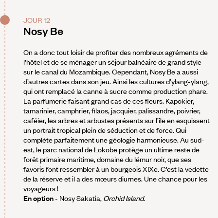
JOUR 12
Nosy Be
On a donc tout loisir de profiter des nombreux agréments de
l’hôtel et de se ménager un séjour balnéaire de grand style
sur le canal du Mozambique. Cependant, Nosy Be a aussi
d’autres cartes dans son jeu. Ainsi les cultures d’ylang-ylang,
qui ont remplacé la canne à sucre comme production phare.
La parfumerie faisant grand cas de ces fleurs. Kapokier,
tamarinier, camphrier, filaos, jacquier, palissandre, poivrier,
caféier, les arbres et arbustes présents sur l’île en esquissent
un portrait tropical plein de séduction et de force. Qui
complète parfaitement une géologie harmonieuse. Au sud-
est, le parc national de Lokobe protège un ultime reste de
forêt primaire maritime, domaine du lémur noir, que ses
favoris font ressembler à un bourgeois XIXe. C’est la vedette
de la réserve et il a des mœurs diurnes. Une chance pour les
voyageurs !
En option
- Nosy Sakatia,
Orchid Island
.