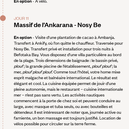
En option
- À vélo.
JOUR 11
Massif de l’Ankarana - Nosy Be
En option
- Visite d'une plantation de cacao à Ambanja.
Transfert à Ankify, où l’on quitte le chauffeur. Traversée pour
Nosy Be. Transfert privé et installation pour trois nuits à
Befotaka Bay. Vous disposez d’une villa particulière au bord
de la plage. Trois dimensions de baignade : le bassin privé,
plouf
; la grande piscine de l’établissement,
plouf
plouf
; la
mer,
plouf
plouf
plouf
. Comme tout l’hôtel, votre home mixe
esprit malgache et balnéaire international. Le résultat est
élégant et cool. La cuisine équipée permet de jouir d’une
pleine autonomie, mais le restaurant – cuisine internationale
mer – n’est pas sans vertu. Les activités nautiques
commencent à la porte de chez soi et peuvent conduire au
large, avec masque et tuba seuls, ou avec bouteilles et
détendeur. Il est intéressant de noter que, journée active ou
farniente, un bon massage est toujours justifié. Location de
vélos possible pour circuler sur la terre ferme.