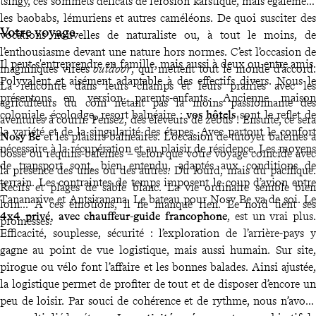
tsingy, ces sommets délicats de l’érosion karstique, mais également
les baobabs, lémuriens et autres caméléons. De quoi susciter des
Votre voyage
vocations nouvelles de naturaliste ou, à tout le moins, de
l’enthousiasme devant une nature hors normes. C’est l’occasion de
Il peut s'entreprendre en famille, mais aussi à deux ou entre amis.
magnifiques virées
outdoor
, qui mettent tout le monde d’accord.
Polyvalent et aisément adaptable à des effectifs divers. Nous le
La rencontre dans leurs champs et leurs prairies avec les
présentons en version parents-enfants. Ancienne maison
agriculteurs du coin n’étant pas la moins passionnante des
coloniale, écolodge, resort balnéaire :
vos hôtels
sont le reflet de
aventures à courir. Pensez, des éleveurs de zébus ! Ensuite, ce sera
la variété et de la singularité des étapes. Avec partout le confort
Nosy Be
et les plaisirs balnéaires. L’occasion de tutoyer baleines à
nécessaire à la récupération et au plaisir de résidence. Les moyens
bosse ou requins-baleines – selon que votre voyage coïncide avec
de transport sont, bien entendu, adaptés aux conditions de
la présence des unes ou des autres. Du lourd, mais du pacifique.
terrain. Les contraintes de temps imposent le coup d’avion entre
Récifs et plages de sable blanc. La vie ordinaire semble bien
Tananarive et Antsiranana. Le bateau pour Nosy Be va de soi. Le
loin... À ces émotions, il ne manque rien. Le nord tient ses
4x4 privé, avec chauffeur-guide francophone
, est un vrai plus.
promesses.
Efficacité, souplesse, sécurité : l’exploration de l’arrière-pays y
gagne au point de vue logistique, mais aussi humain. Sur site,
pirogue ou vélo font l’affaire et les bonnes balades. Ainsi ajustée,
la logistique permet de profiter de tout et de disposer d’encore un
peu de loisir. Par souci de cohérence et de rythme, nous n’avons