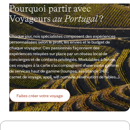
Pourquoi partir avec
Voyageurs
au Portugal
?
Chaque jour, nos spécialistes composent des expériences
personnalisées selon le profil, les envies et le budget de
chaque voyageur. Ces passionnés façonnent des
expériences relayées sur place par un réseau local de
concierges et de contacts privilégiés. Modulables à l’envie,
ces voyages à la carte s’accompagnent d’une vaste gamme
de services haut de gamme (lounges, assistance 24/7,
carnet de voyage, appli, wifi nomade, réservation de tables…).
Faites créer votre voyage