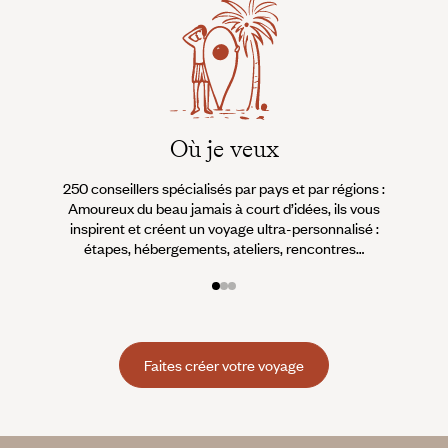
Où je veux
250 conseillers spécialisés par pays et par régions :
À 
Amoureux du beau jamais à court d’idées, ils vous
fran
inspirent et créent un voyage ultra-personnalisé :
suiven
étapes, hébergements, ateliers, rencontres…
Faites créer votre voyage