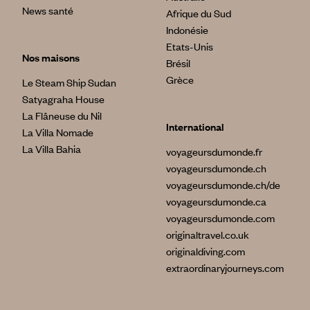
News santé
Afrique du Sud
Indonésie
Etats-Unis
Nos maisons
Brésil
Grèce
Le Steam Ship Sudan
Satyagraha House
La Flâneuse du Nil
International
La Villa Nomade
La Villa Bahia
voyageursdumonde.fr
voyageursdumonde.ch
voyageursdumonde.ch/de
voyageursdumonde.ca
voyageursdumonde.com
originaltravel.co.uk
originaldiving.com
extraordinaryjourneys.com