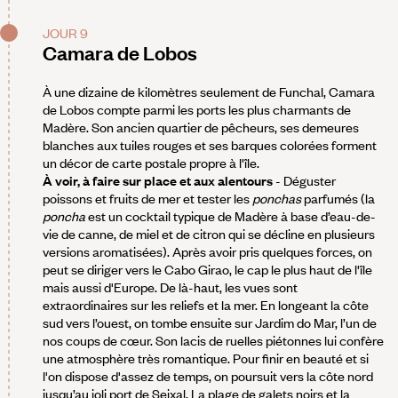
JOUR 9
Camara de Lobos
À une dizaine de kilomètres seulement de Funchal, Camara
de Lobos compte parmi les ports les plus charmants de
Madère. Son ancien quartier de pêcheurs, ses demeures
blanches aux tuiles rouges et ses barques colorées forment
un décor de carte postale propre à l'île.
À voir, à faire sur place et aux alentours
- Déguster
poissons et fruits de mer et tester les
ponchas
parfumés (la
poncha
est un cocktail typique de Madère à base d’eau-de-
vie de canne, de miel et de citron qui se décline en plusieurs
versions aromatisées). Après avoir pris quelques forces, on
peut se diriger vers le Cabo Girao, le cap le plus haut de l'île
mais aussi d'Europe. De là-haut, les vues sont
extraordinaires sur les reliefs et la mer. En longeant la côte
sud vers l’ouest, on tombe ensuite sur Jardim do Mar, l’un de
nos coups de cœur. Son lacis de ruelles piétonnes lui confère
une atmosphère très romantique. Pour finir en beauté et si
l'on dispose d'assez de temps, on poursuit vers la côte nord
jusqu’au joli port de Seixal. La plage de galets noirs et la