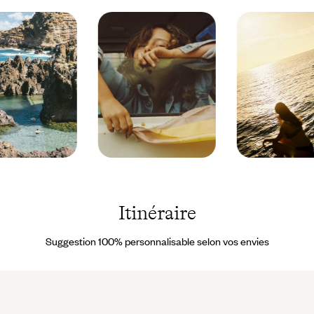
Madère
Madère
-
-
Portugal
Portugal
© Claire
© Droits
Itinéraire
Guarry
réservés
Suggestion 100% personnalisable selon vos envies