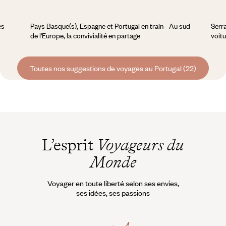
es
Pays Basque(s), Espagne et Portugal en train - Au sud
Serra
de l'Europe, la convivialité en partage
voitu
Toutes nos suggestions de voyages au Portugal (22)
L’esprit
Voyageurs du
Monde
Voyager en toute liberté selon ses envies,
ses idées, ses passions