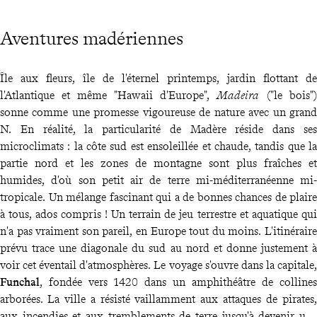
Aventures madériennes
Île aux fleurs, île de l'éternel printemps, jardin flottant de
l'Atlantique et même "Hawaii d'Europe",
Madeira
("le bois")
sonne comme une promesse vigoureuse de nature avec un grand
N. En réalité, la particularité de Madère réside dans ses
microclimats : la côte sud est ensoleillée et chaude, tandis que la
partie nord et les zones de montagne sont plus fraîches et
humides, d'où son petit air de terre mi-méditerranéenne mi-
tropicale. Un mélange fascinant qui a de bonnes chances de plaire
à tous, ados compris ! Un terrain de jeu terrestre et aquatique qui
n'a pas vraiment son pareil, en Europe tout du moins. L'itinéraire
prévu trace une diagonale du sud au nord et donne justement à
voir cet éventail d'atmosphères. Le voyage s'ouvre dans la capitale,
Funchal
, fondée vers 1420 dans un amphithéâtre de collines
arborées. La ville a résisté vaillamment aux attaques de pirates,
aux incendies et aux tremblements de terre jusqu'à devenir une