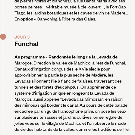
de pierres noires et blanches), la rue Santa Maria avec ses
portes peintes – véritable musée à ciel ouvert –, le Fort Sao
Tiago, les jardins botaniques et les caves de vin de Madère...
En option
- Canyoning à Ribeira das Cales.
JOUR 3
Funchal
Au programme - Randonnée le long de la Levada de
Maroços.
Direction la vallée de Machico, à l'est de Funchal.
Canaux d’irrigation conçus dès le XVIe siècle pour
approvisionner la partie la plus sèche de Madère, les
Levadas sillonnent l’île à flanc de falaises, traversant des
tunnels et des forêts d’eucalyptus. On appréhende ce
système d'irrigation unique en longeant la Levada de
Maroços, aussi appelée "Levada das Mimosas", en raison
des mimosas qui bordent le canal. Au cours de cette balade
encadrée par un guide francophone privé, on pose les yeux
sur plusieurs terrasses et jardins cultivés, on se régale de
jolies vues sur le village de Machico et l'on observe le mode
de vie des habitants de la vallée, comme les traditions de l'île.