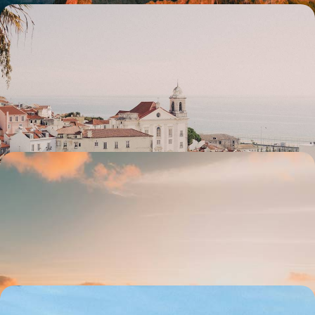
De l’Alentejo à Lisbonne - Terroir, côte sauvage et
belles adresses
Décliner l’art de vivre portugais en trois temps : Evora, « ville-musée » ;
Comporta, paradis sauvage au bord de l'océan ; Lisbonne, capitale
bohème et créative
7 jours, de 2200 à 3000 €
Ma quinta dans les fleurs - À Madère, un jardin sous
les alizés
Dans la douceur de l'air madérien, au volant de votre propre véhicule,
sillonner l'île en liberté et ralentir – enfin !
6 jours, de 2200 à 2800 €
En famille sous le soleil de l'Algarve - La côte sud,