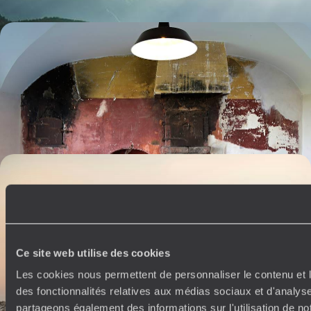
Des tavernes lisboètes aux caves de l’Alentejo - Le
Portugal à feu doux
Prendre le pouls de la scène culinaire lisboète puis se repaître, entre
vignes et oliviers, de ce que le Portugal fait de meilleur
8 jours, de 3300 à 4500 €
Pays Basque(s), Espagne et Portugal en train - Au
sud de l'Europe, la convivialité en partage
Dessiner un trait d'union de l'Euzkadi à la Lusitanie, la force tranquille,
la bonne chère et l'océan Atlantique pour fil conducteur
13 jours, de 3800 à 4900 €
Ce site web utilise des cookies
Les cookies nous permettent de personnaliser le contenu et l
des fonctionnalités relatives aux médias sociaux et d'analyse
partageons également des informations sur l'utilisation de no