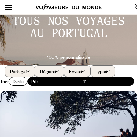
TOUS NOS VOYAGES
AU PORTUGAL
100 % personnalisable
Portugal
Régions
Envies
Types
Trier
Durée
Prix
Quelques jours à Lisbonne - L'art de la flânerie
lisboète
La douceur de vivre et le charme singulier de la capitale portugaise, le
temps d'un city-break ensoleillé
4 jours, de 1000 à 1400 €