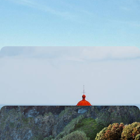
loin des foules et des clichés
S’échapper ensemble dans le sud du Portugal et faire le plein de
vitamine D, de l'énergie de la côte à la douceur de l'arrière-pays
10 jours, de 2300 à 3200 €
Les Açores en refuges cosy - Hors saison, à la
rencontre des éléments
De l’automne à l’hiver, expérimenter un archipel privatisé et assister au
spectacle d'une nature brute
9 jours, de 2300 à 3200 €
Faial, Pico, Terceira et São Miguel - Les Açores
d’île en île
Parcourir pas moins de quatre îles pour apprécier la variété des
paysages de l'archipel