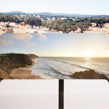
Parcourir les routes vallonnées du Douro puis le riche terroir de
l’Alentejo pour goûter à l'art de vivre de l'arrière-pays portugais
11 jours, de 1900 à 2800 €
Hors saison, Lisbonne et l'océan - Good vibes
urbaines et retraite au vert
Fuir les foules estivales et profiter quelques jours durant du charme
alangui de Lisbonne puis du bon air de bord de mer
6 jours, de 1900 à 2700 €
Table de fête et hôtel en vue - Feliz Ano Novo à
Lisbonne !
Faire le choix du soleil, de la douceur de vivre et du cosmopolitisme
lisboètes pour célébrer la nouvelle année