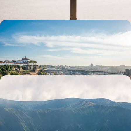
5 jours, de 1900 à 2400 €
Porto, Guimarães et le Douro - Au Nord, un
Portugal épicurien tout en discrétion
Mettre le cap sur le Nord : villes hédonistes, vieilles pierres classées,
fleuve mythique et terroir gourmet
7 jours, de 1900 à 2700 €
Nature grandiose et adresses engagées - Toute l’âme
de São Miguel
La diversité naturelle de la plus grande île des Açores, entre volcans,
cascades, lacs et geysers
8 jours, de 1900 à 3000 €