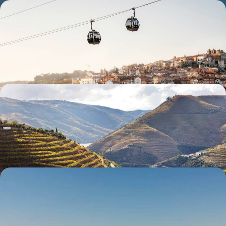
Le Portugal en train - L’art, l’histoire et le porto
Opter pour le train et rallier les trois villes majeures du Portugal : Porto,
Coimbra et Lisbonne
7 jours, de 2000 à 2700 €
De Porto à Lisbonne - Les grands sites du Portugal
Parcourir ce bel itinéraire du nord au centre, entre villes d'art et
vignobles du Douro, la douceur de vivre pour fil conducteur
9 jours, de 2100 à 2700 €
Serra, patrimoine et ciel étoilé - Le Portugal central
en voiture électrique
Un Portugal différent, rural, spectaculaire et plein de vestiges classés,
d’Histoire et d’œuvres d’art