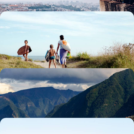
Un été en famille - Sur les routes d’Espagne et du
Portugal
Explorer le nord de la péninsule ibérique avec les enfants, en toute
liberté et à votre rythme
15 jours, de 1700 à 2200 €
L’essentiel de Madère - De Funchal à la côte nord
L'authenticité de cette île au décor fou, un rythme souple et du temps
pour vous
8 jours, de 1800 à 2500 €
Du Douro à l’Alentejo - Loin des foules, le Portugal
authentique