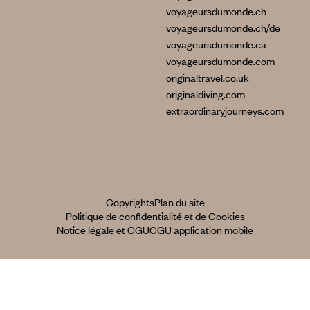
voyageursdumonde.ch
voyageursdumonde.ch/de
voyageursdumonde.ca
voyageursdumonde.com
originaltravel.co.uk
originaldiving.com
extraordinaryjourneys.com
Copyrights
Plan du site
Politique de confidentialité et de Cookies
Notice légale et CGU
CGU application mobile