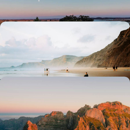
7 jours, de 2100 à 3100 €
Slow tourism en Algarve - Douceur
méditerranéenne au bord de l'Atlantique
À un jet de pierre de l'océan, sillonner une campagne lumineuse
ponctuée d'oliviers et d'adorables villages immaculés
9 jours, de 2100 à 2900 €
De vert et de lumière - À Madère, l’hiver tout en
douceur
Températures engageantes, sites dépeuplés : nager à contre-courant
en gagnant l'île portugaise de Madère entre décembre et février
6 jours, de 2100 à 2500 €