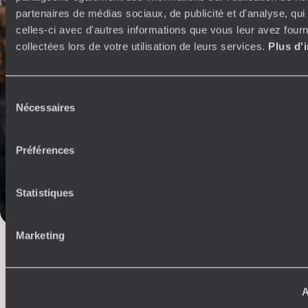
partenaires de médias sociaux, de publicité et d'analyse, qu
celles-ci avec d'autres informations que vous leur avez fourni
L’esprit
Voyageurs du
collectées lors de votre utilisation de leurs services.
Plus d'
Monde
Voyager en toute liberté selon ses envies,
Sélection
ses idées, ses passions
Nécessaires
du
consentement
Préférences
Statistiques
Marketing
Où je veux
250 conseillers spécialisés par pays et par régions :
À 
A
Amoureux du beau jamais à court d’idées, ils vous
fran