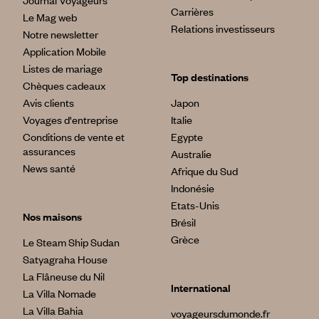
Journal Voyageurs
Carrières
Le Mag web
Relations investisseurs
Notre newsletter
Application Mobile
Listes de mariage
Top destinations
Chèques cadeaux
Avis clients
Japon
Voyages d'entreprise
Italie
Conditions de vente et
Egypte
assurances
Australie
News santé
Afrique du Sud
Indonésie
Etats-Unis
Nos maisons
Brésil
Grèce
Le Steam Ship Sudan
Satyagraha House
La Flâneuse du Nil
International
La Villa Nomade
La Villa Bahia
voyageursdumonde.fr