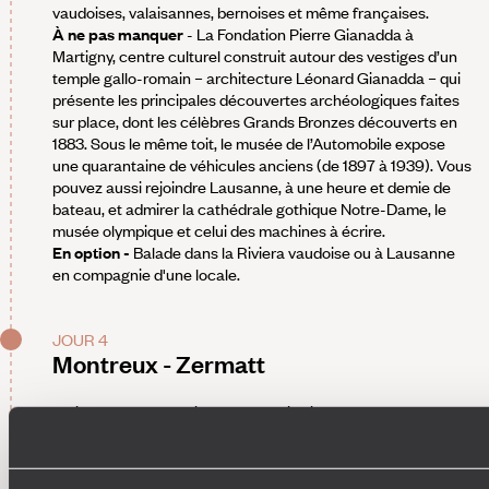
vaudoises, valaisannes, bernoises et même françaises.
À ne pas manquer
- La Fondation Pierre Gianadda à
Martigny, centre culturel construit autour des vestiges d’un
temple gallo-romain – architecture Léonard Gianadda – qui
présente les principales découvertes archéologiques faites
sur place, dont les célèbres Grands Bronzes découverts en
1883. Sous le même toit, le musée de l’Automobile expose
une quarantaine de véhicules anciens (de 1897 à 1939). Vous
pouvez aussi rejoindre Lausanne, à une heure et demie de
bateau, et admirer la cathédrale gothique Notre-Dame, le
musée olympique et celui des machines à écrire.
En option -
Balade dans la Riviera vaudoise ou à Lausanne
en compagnie d'une locale.
JOUR 4
Montreux - Zermatt
Trajet pour Täsch puis transfert privé jusqu'à Zermatt – la
station est interdite à toute circulation motorisée. Installation
pour trois nuits au sein d'un hôtel établi légèrement à l'écart
de la rue principale. Tout y fait la part belle au bois et à la