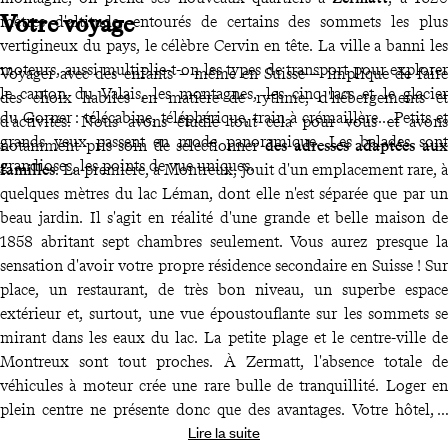
Votre voyage
mètres d'altitude, entourés de certains des sommets les plus
vertigineux du pays, le célèbre Cervin en tête. La ville a banni les
moteurs, aussi multiplie-t-on les types de transport pour explorer
Voyager avec des enfants – même en Suisse – implique de faire
le canton du Valais, les montagnes, les cinq lacs et le glacier
des choix habiles en matière de rythme, d'hébergements et
du Gorner : télécabine, téléphérique, train à crémaillère... Petits et
d'activités. Nous avons étudié tout cela pour vous et avons
grands yeux passent en mode panoramique. Les balades sont
notamment pris soin de sélectionner
des adresses adaptées aux
grandioses, les points de vue uniques.
familles
. La première, à Montreux, jouit d'un emplacement rare, à
quelques mètres du lac Léman, dont elle n'est séparée que par un
beau jardin. Il s'agit en réalité d'une grande et belle maison de
1858 abritant sept chambres seulement. Vous aurez presque la
sensation d'avoir votre propre résidence secondaire en Suisse ! Sur
place, un restaurant, de très bon niveau, un superbe espace
extérieur et, surtout, une vue époustouflante sur les sommets se
mirant dans les eaux du lac. La petite plage et le centre-ville de
Montreux sont tout proches. À Zermatt, l'absence totale de
véhicules à moteur crée une rare bulle de tranquillité. Loger en
plein centre ne présente donc que des avantages. Votre hôtel, à
Lire la suite
quelques pas de la rue principale, est chaleureux et facile à vivre.