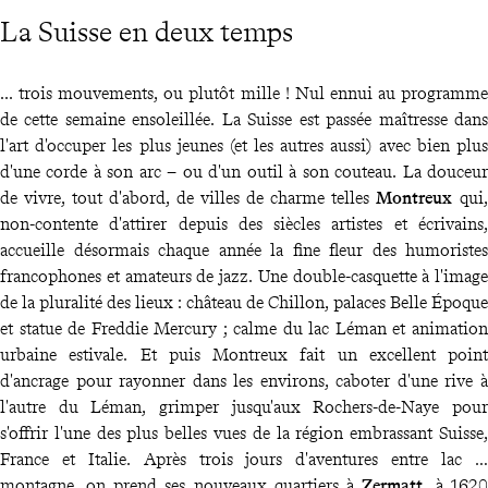
La Suisse en deux temps
... trois mouvements, ou plutôt mille ! Nul ennui au programme
de cette semaine ensoleillée. La Suisse est passée maîtresse dans
l'art d'occuper les plus jeunes (et les autres aussi) avec bien plus
d'une corde à son arc – ou d'un outil à son couteau. La douceur
de vivre, tout d'abord, de villes de charme telles
Montreux
qui,
non-contente d'attirer depuis des siècles artistes et écrivains,
accueille désormais chaque année la fine fleur des humoristes
francophones et amateurs de jazz. Une double-casquette à l'image
de la pluralité des lieux : château de Chillon, palaces Belle Époque
et statue de Freddie Mercury ; calme du lac Léman et animation
urbaine estivale. Et puis Montreux fait un excellent point
d'ancrage pour rayonner dans les environs, caboter d'une rive à
l'autre du Léman, grimper jusqu'aux Rochers-de-Naye pour
s'offrir l'une des plus belles vues de la région embrassant Suisse,
France et Italie. Après trois jours d'aventures entre lac et
montagne, on prend ses nouveaux quartiers à
Zermatt
, à 1620