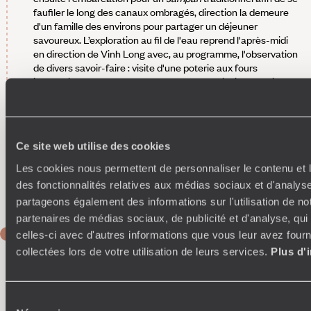
faufiler le long des canaux ombragés, direction la demeure
d'un famille des environs pour partager un déjeuner
savoureux. L’exploration au fil de l'eau reprend l'après-midi
en direction de Vinh Long avec, au programme, l'observation
de divers savoir-faire : visite d'une poterie aux fours
impressionnants, et halte dans une ferme piscicole. Nuit à
Cân Tho. Votre adresse se love au bord du Bassac, un
défluent important du Mékong. L'architecture et la
décoration rappellent la période française. Les bâtiments,
généreusement ouverts, sont très bien ventilés. Et les
Ce site web utilise des cookies
chambres, confortables et bien équipées, présentent une
élégance simple. Le jardin à la végétation tropicale
Les cookies nous permettent de personnaliser le contenu et l
foisonnante s'articule autour de deux piscines où il fait bon
des fonctionnalités relatives aux médias sociaux et d'analyse
se rafraîchir.
partageons également des informations sur l'utilisation de no
partenaires de médias sociaux, de publicité et d'analyse, qu
JOUR 5
celles-ci avec d'autres informations que vous leur avez fourni
Delta du Mékong
collectées lors de votre utilisation de leurs services.
Plus d'
Cap aujourd'hui sur Tra Vinh, province confidentielle et
verdoyante où bat le cœur de la communauté khmère, qui
Sélection
représente ici un tiers de la population. Loin de l'agitation,