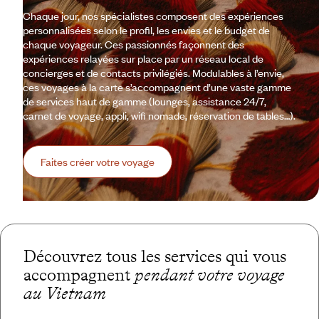
Chaque jour, nos spécialistes composent des expériences
personnalisées selon le profil, les envies et le budget de
chaque voyageur. Ces passionnés façonnent des
expériences relayées sur place par un réseau local de
concierges et de contacts privilégiés. Modulables à l’envie,
ces voyages à la carte s’accompagnent d’une vaste gamme
de services haut de gamme (lounges, assistance 24/7,
carnet de voyage, appli, wifi nomade, réservation de tables…).
Faites créer votre voyage
Découvrez tous les services qui vous
accompagnent
pendant votre voyage
au Vietnam