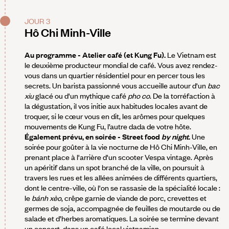
JOUR 3
Hô Chi Minh-Ville
Au programme -
Atelier café (et Kung Fu).
Le Vietnam est
le deuxième producteur mondial de café. Vous avez rendez-
vous dans un quartier résidentiel pour en percer tous les
secrets. Un barista passionné vous accueille autour d'un
bac
xiu
glacé ou d'un mythique café
pho co
. De la torréfaction à
la dégustation, il vos initie aux habitudes locales avant de
troquer, si le cœur vous en dit, les arômes pour quelques
mouvements de Kung Fu, l’autre dada de votre hôte.
Également prévu, en soirée - Street food
by night
.
Une
soirée pour goûter à la vie nocturne de Hô Chi Minh-Ville, en
prenant place à l'arrière d'un scooter Vespa vintage. Après
un apéritif dans un spot branché de la ville, on poursuit à
travers les rues et les allées animées de différents quartiers,
dont le centre-ville, où l'on se rassasie de la spécialité locale :
le
bánh xèo
, crêpe garnie de viande de porc, crevettes et
germes de soja, accompagnée de feuilles de moutarde ou de
salade et d’herbes aromatiques. La soirée se termine devant
un concert, dans un café local vietnamien.