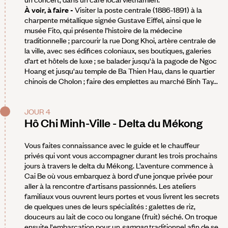
À voir, à faire -
Visiter la poste centrale (1886-1891) à la
charpente métallique signée Gustave Eiffel, ainsi que le
musée Fito, qui présente l’histoire de la médecine
traditionnelle ; parcourir la rue Dong Khoi, artère centrale de
la ville, avec ses édifices coloniaux, ses boutiques, galeries
d’art et hôtels de luxe ; se balader jusqu'à la pagode de Ngoc
Hoang et jusqu'au temple de Ba Thien Hau, dans le quartier
chinois de Cholon ; faire des emplettes au marché Binh Tay...
JOUR 4
Hô Chi Minh-Ville - Delta du Mékong
Vous faites connaissance avec le guide et le chauffeur
privés qui vont vous accompagner durant les trois prochains
jours à travers le delta du Mékong. L’aventure commence à
Cai Be où vous embarquez à bord d'une jonque privée pour
aller à la rencontre d'artisans passionnés. Les ateliers
familiaux vous ouvrent leurs portes et vous livrent les secrets
de quelques unes de leurs spécialités : galettes de riz,
douceurs au lait de coco ou longane (fruit) séché. On troque
ensuite l'embarcation pour un
sampan
traditionnel afin de se