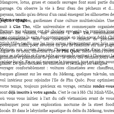
Mangrove, lotus, grues et canards sauvages font aussi partie du
paysage. On observe la vie à fleur d’eau des pêcheurs et des
paysans, tandis qu'au détour d'un canal émergent les silhouettes de
Votre voyage
pagodes khmères, gardiennes d'une culture multiséculaire. Une
nuit à
Cân Tho
, ville universitaire et commerçante organisée
Partout, vos adresses ont été choisies avec soin : la première joue
autour des canaux, une seconde à
Bên Tre
, surnommée
sans complexe la carte du contemporain en plein cœur deHô Chi
affectueusement "terre des cocotiers" – inutile de préciser
Minh-Ville, tandis que les trois autres réinterprètent avec brio un
pourquoi. Enfin, pour savourer un peu de farniente sur une plage
Vietnam aux accents français. Chacune est assortie d'une piscine
digne de ce nom, direction l'île de
Phu Quôc
. Sable blanc, forêts
pour se rafraîchir et d'une table gourmande mettant à l’honneur la
primaires et plantations de poivre : le décor des derniers jours est
cuisine locale. En ce qui concerne le transport, tout est prévu pour
planté. De quoi décanter les émotions et recharger les énergies.
voyager confortablement : voitures climatisées avec chauffeur,
barques glissant sur les eaux du Mékong, quelques tuk-tuks, un
vol intérieur pour rejoindre l'île de Phu Quôc. Pour optimiser
votre temps, toujours précieux en voyage, certains
rendez-vous
sont
déjà inscrits à votre agenda
. C'est le cas à Hô Chi Minh-Ville,
où vous vous initiez à l'art du café vietnamien avant de vous
embarquer pour une exploration nocturne de la street food
locale. Et dans le labyrinthe aquatique du delta du Mékong, toutes