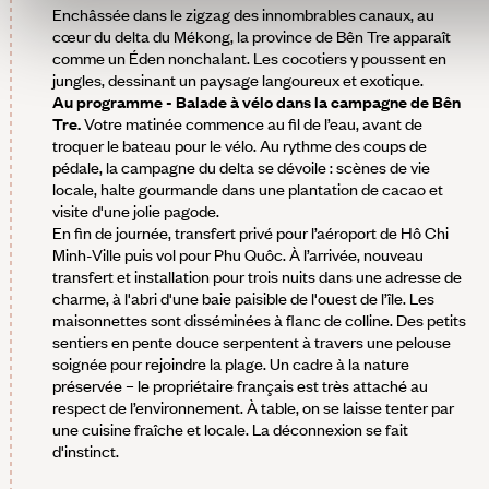
Enchâssée dans le zigzag des innombrables canaux, au
cœur du delta du Mékong, la province de Bên Tre apparaît
comme un Éden nonchalant. Les cocotiers y poussent en
jungles, dessinant un paysage langoureux et exotique.
Au programme - Balade à vélo dans la campagne de Bên
Tre.
Votre matinée commence au fil de l’eau, avant de
troquer le bateau pour le vélo. Au rythme des coups de
pédale, la campagne du delta se dévoile : scènes de vie
locale, halte gourmande dans une plantation de cacao et
visite d'une jolie pagode.
En fin de journée, transfert privé pour l’aéroport de Hô Chi
Minh-Ville puis vol pour Phu Quôc. À l’arrivée, nouveau
transfert et installation pour trois nuits dans une adresse de
charme, à l'abri d'une baie paisible de l'ouest de l’île. Les
maisonnettes sont disséminées à flanc de colline. Des petits
sentiers en pente douce serpentent à travers une pelouse
soignée pour rejoindre la plage. Un cadre à la nature
préservée – le propriétaire français est très attaché au
respect de l’environnement. À table, on se laisse tenter par
une cuisine fraîche et locale. La déconnexion se fait
d'instinct.