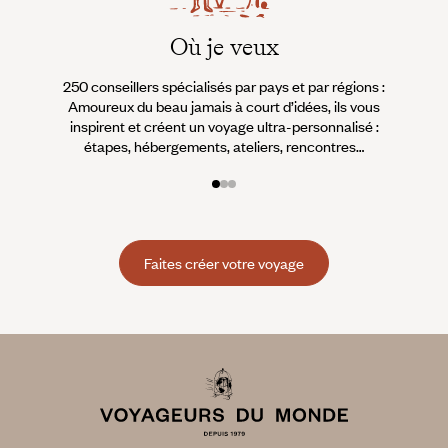
Où je veux
250 conseillers spécialisés par pays et par régions :
À 
Amoureux du beau jamais à court d’idées, ils vous
fran
inspirent et créent un voyage ultra-personnalisé :
suiven
étapes, hébergements, ateliers, rencontres…
Faites créer votre voyage