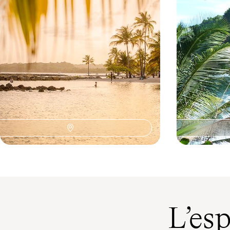
naturophiles
privilégiés
10 jours, de 3800 à 4800 €
9 jours, de 6300 
L’es