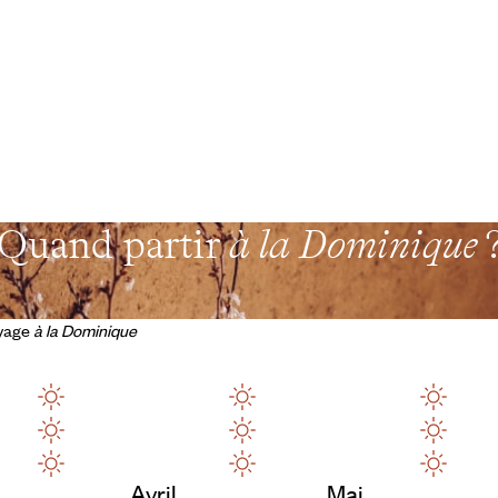
Quand partir
à la Dominique
oyage
à la Dominique
Avril
Mai