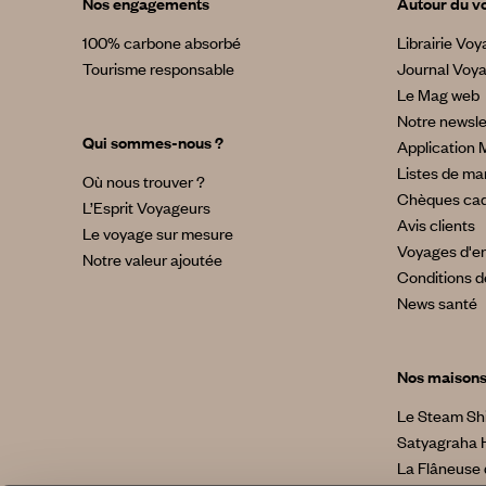
Nos engagements
Autour du v
100% carbone absorbé
Librairie Vo
Tourisme responsable
Journal Voy
Le Mag web
Notre newsle
Qui sommes-nous ?
Application 
Listes de ma
Où nous trouver ?
Chèques ca
L’Esprit Voyageurs
Avis clients
Le voyage sur mesure
Voyages d'en
Notre valeur ajoutée
Conditions d
News santé
Nos maison
Le Steam Sh
Satyagraha 
La Flâneuse 