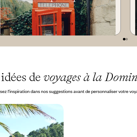
En savoir
plus
 idées de
voyages à la Domi
sez l’inspiration dans nos suggestions avant de personnaliser votre vo
e et Antigua en
xception - Entre jungle
ud, le luxe de l'intimité
i, mais en deux temps et tout en
 nature préservée et cocons