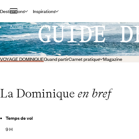
Destinations
Inspirations
GUIDE D
Accueil
Guide Voyage
Dominique
VOYAGE DOMINIQUE
Quand partir
Carnet pratique
Magazine
La Dominique
en bref
Temps de vol
9 H