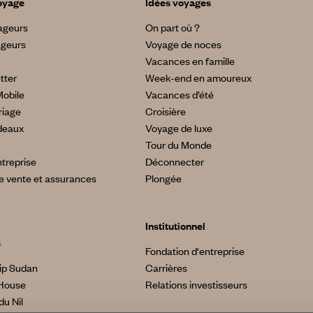
oyage
Idées voyages
yageurs
On part où ?
ageurs
Voyage de noces
Vacances en famille
tter
Week-end en amoureux
Mobile
Vacances d’été
riage
Croisière
deaux
Voyage de luxe
Tour du Monde
treprise
Déconnecter
e vente et assurances
Plongée
Institutionnel
s
Fondation d'entreprise
ip Sudan
Carrières
House
Relations investisseurs
du Nil