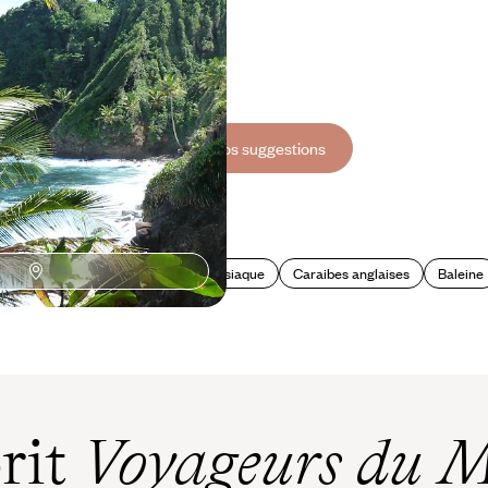
à 7500 €
Toutes nos suggestions
Observation Animaux
Ile paradisiaque
Caraibes anglaises
Baleine
prit
Voyageurs du 