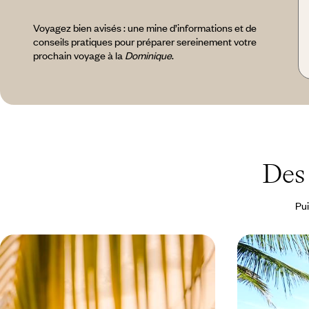
Voyagez bien avisés : une mine d’informations et de
conseils pratiques pour préparer sereinement votre
prochain voyage à la
Dominique
.
Des
Pui
Quand les Antilles voient vert -
La Dominiqu
Échappée nature en Guadeloupe et
adresses d'e
en Dominique
et sable cha
Loin des foules, passer d'une île antillaise à
Les Caraïbes, ou
l'autre, d'un paradis pour colibris à un éden pour
volupté : calme,