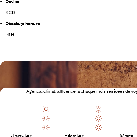
Devise
XCD
Décalage horaire
-6 H
Agenda, climat, affluence, à chaque mois ses idées de v
Janvier
Février
Mars