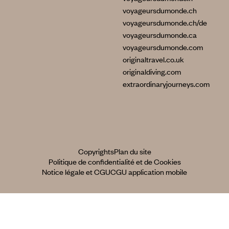
voyageursdumonde.ch
voyageursdumonde.ch/de
voyageursdumonde.ca
voyageursdumonde.com
originaltravel.co.uk
originaldiving.com
extraordinaryjourneys.com
Copyrights
Plan du site
Politique de confidentialité et de Cookies
Notice légale et CGU
CGU application mobile