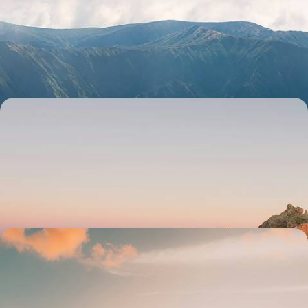
de São Miguel
La diversité naturelle de la plus grande île des Açores, entre volcans,
cascades, lacs et geysers
8 jours, de 1900 à 3000 €
De vert et de lumière - À Madère, l’hiver tout en
douceur
Températures engageantes, sites dépeuplés : nager à contre-courant
en gagnant l'île portugaise de Madère entre décembre et février
6 jours, de 2100 à 2500 €
Ma quinta dans les fleurs - À Madère, un jardin sous
les alizés
Dans la douceur de l'air madérien, au volant de votre propre véhicule,
sillonner l'île en liberté et ralentir – enfin !