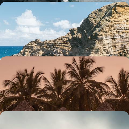
Madère active avec vos ados - Grand air, quintas
panoramiques et virées en mer
Embarquer vos teens pour une semaine de plein air et pleine mer au
cœur de l'Atlantique
11 jours, de 2500 à 3100 €
L’aventure caribéenne - Avec vos enfants en
République dominicaine
En ville, coté jungle ou sable fin : des vacances survitaminées en tribu
pour faire le plein d’activités sans délaisser le doux farniente
12 jours, de 2800 à 3600 €
En famille, coup double grandeur nature -
Aventures estivales des Açores au Portugal