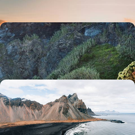
6 jours, de 2200 à 2800 €
Faial, Pico, Terceira et São Miguel - Les Açores
d’île en île
Parcourir pas moins de quatre îles pour apprécier la variété des
paysages de l'archipel
12 jours, de 2500 à 3800 €
Volcans, geysers et sable noir - Road-trip islandais
en famille
Un voyage possible toute l'année et conçu pour les tribus : distances
étudiées et étapes confortables
10 jours, de 2500 à 3400 €