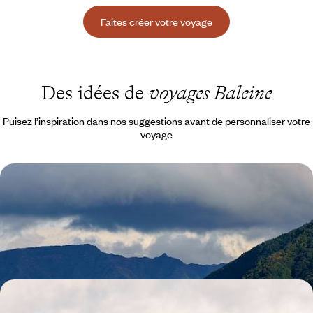
Faites créer votre voyage
Des idées de
voyages Baleine
Puisez l’inspiration dans nos suggestions avant de personnaliser votre
voyage
L’essentiel de Madère - De Funchal à la côte nord
L'authenticité de cette île au décor fou, un rythme souple et du temps
pour vous
8 jours, de 1800 à 2500 €
Nature grandiose et adresses engagées - Toute l’âme