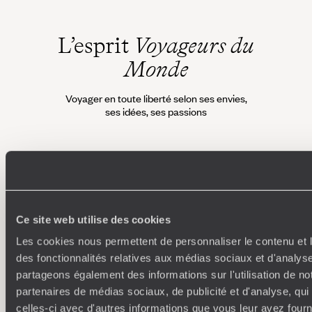
L’esprit
Voyageurs du
Monde
Voyager en toute liberté selon ses envies,
ses idées, ses passions
Ce site web utilise des cookies
Les cookies nous permettent de personnaliser le contenu et l
Où je veux
des fonctionnalités relatives aux médias sociaux et d'analyse
partageons également des informations sur l'utilisation de no
250 conseillers spécialisés par pays et par régions :
À 
partenaires de médias sociaux, de publicité et d'analyse, qu
Amoureux du beau jamais à court d’idées, ils vous
fran
celles-ci avec d'autres informations que vous leur avez fourni