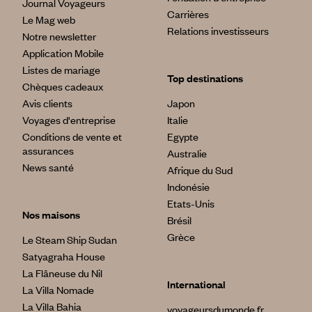
Journal Voyageurs
Carrières
Le Mag web
Relations investisseurs
Notre newsletter
Application Mobile
Listes de mariage
Top destinations
Chèques cadeaux
Avis clients
Japon
Voyages d'entreprise
Italie
Conditions de vente et
Egypte
assurances
Australie
News santé
Afrique du Sud
Indonésie
Etats-Unis
Nos maisons
Brésil
Grèce
Le Steam Ship Sudan
Satyagraha House
La Flâneuse du Nil
International
La Villa Nomade
La Villa Bahia
voyageursdumonde.fr