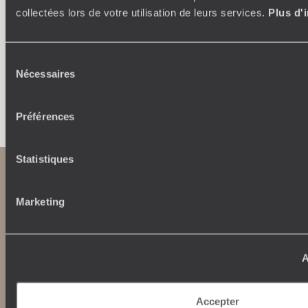
inspirent et créent un voyage ultra-personnalisé :
suiven
collectées lors de votre utilisation de leurs services.
Plus d'
étapes, hébergements, ateliers, rencontres…
Sélection
Nécessaires
du
consentement
Faites créer votre voyage
Préférences
Statistiques
Marketing
A
Abonnez-vous à notre newsletter
Accepter