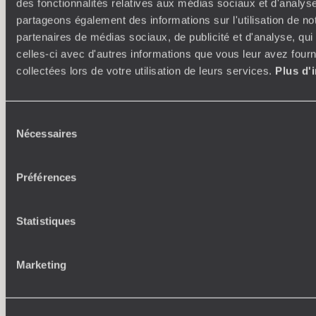
des fonctionnalités relatives aux médias sociaux et d'analyse
ses idées, ses passions
partageons également des informations sur l'utilisation de no
partenaires de médias sociaux, de publicité et d'analyse, qu
celles-ci avec d'autres informations que vous leur avez fourni
collectées lors de votre utilisation de leurs services.
Plus d'
Sélection
Nécessaires
du
consentement
Où je veux
Préférences
250 conseillers spécialisés par pays et par régions :
À 
Amoureux du beau jamais à court d’idées, ils vous
fran
inspirent et créent un voyage ultra-personnalisé :
suiven
Statistiques
étapes, hébergements, ateliers, rencontres…
Marketing
Faites créer votre voyage