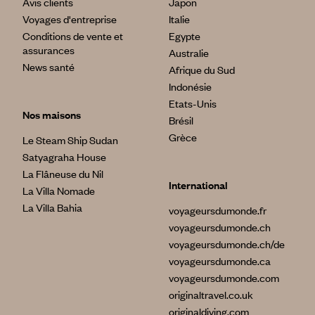
Avis clients
Japon
Voyages d'entreprise
Italie
Conditions de vente et
Egypte
assurances
Australie
News santé
Afrique du Sud
Indonésie
Etats-Unis
Nos maisons
Brésil
Grèce
Le Steam Ship Sudan
Satyagraha House
La Flâneuse du Nil
International
La Villa Nomade
La Villa Bahia
voyageursdumonde.fr
voyageursdumonde.ch
voyageursdumonde.ch/de
voyageursdumonde.ca
voyageursdumonde.com
originaltravel.co.uk
originaldiving.com