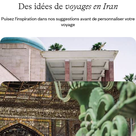
Des idées de
voyages en Iran
Puisez l'inspiration dans nos suggestions avant de personnaliser votre
voyage
Ispahan, Yazd, Shiraz, Persépolis - L'Iran essentiel
Ispahan, Yazd, Shiraz, Persépolis : le meilleur de l’Iran en un seul voyage
10 jours, de 3000 à 4100 €
De Téhéran à Shiraz - Routes perses & splendeurs
d’Iran
De Téhéran à Persépolis, découvrir la richesse d’un pays exceptionnel
longtemps fermé aux voyageurs
13 jours, de 4800 à 6700 €