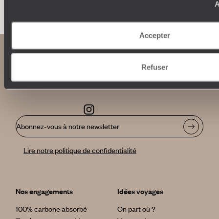
A
Accepter
Refuser
Abonnez-vous à notre newsletter
Lire notre politique de confidentialité
Nos engagements
Idées voyages
100% carbone absorbé
On part où ?