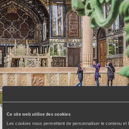
Toutes nos suggestions de voyages en Iran (2)
Où voyager en Iran ?
Jolfa
Ispahan
Shiraz
Persépolis
Yazd
Téhéran
Kashan
L’esprit
Voyageurs du
Monde
Ce site web utilise des cookies
Les cookies nous permettent de personnaliser le contenu et l
Voyager en toute liberté selon ses envies,