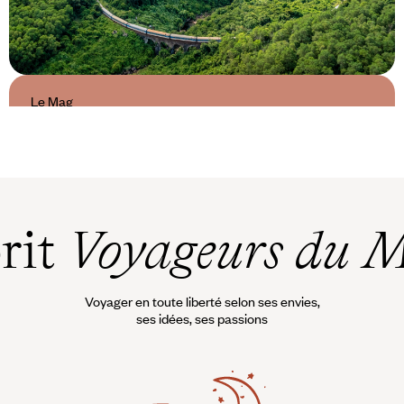
Le Mag
Voyage au lent cours à bord du
Vietage
prit
Voyageurs du 
Voyager en toute liberté selon ses envies,
ses idées, ses passions