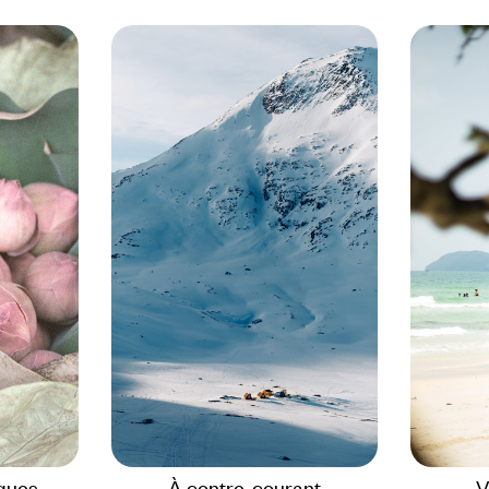
ques
À contre-courant
V