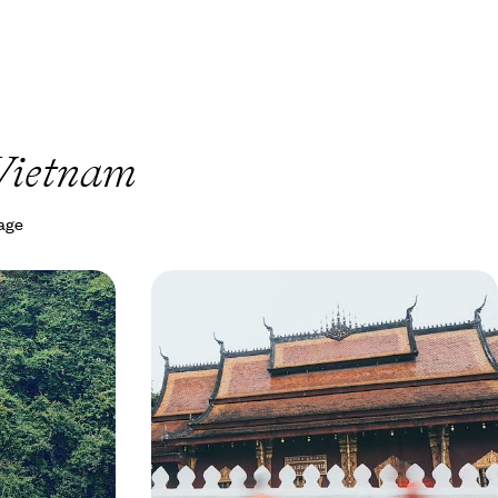
 Vietnam
yage
 Prabang -
Vietnam, Laos, Cambodge - Une
 et
histoire d'équilibres et de contrastes
e la trépidante
Le renouveau réjouissant de trois villes
i Tu Long, en
historiques – Hanoï, Luang Prabang, Siem Reap ;
 de Pu Luong
le génie et la puissance émotionnelle d'Angkor
14 jours, de 4200 à 5400 €