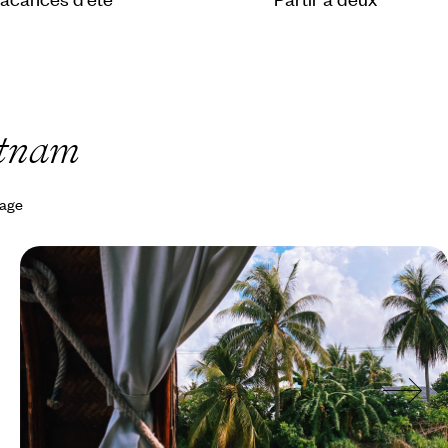
etnam
yage