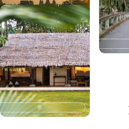
Vietnam, Cambodge, Thaïlande -
L’essentiel et la plage
Du fleuve Rouge à la mer d’Andaman, égrener
certains des plus grands sites d’Asie du Sud-Est
14 jours, de 4800 à 6400 €