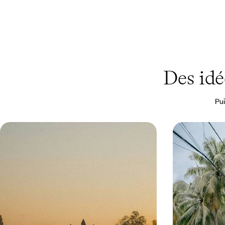
Des idé
Pui
Du sud Vietnam au Cambodge -
Du Nord au 
Cités vives, delta du Mékong et
au Vietnam
temples d'Angkor
De Hô-Chi-Minh-Ville à Siem Reap via le delta du
De Hanoï à Hô Ch
Mékong, relier tout naturellement deux pays unis
complet au fil d
par une histoire forte
pays
13 jours, de 3800 à 5000 €
12 jours, de 3900