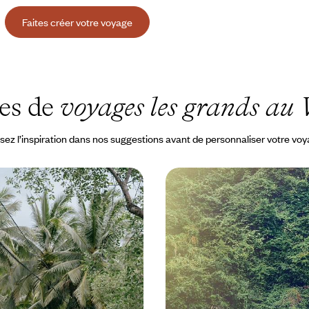
Faites créer votre voyage
es de
voyages les grands au
sez l’inspiration dans nos suggestions avant de personnaliser votre vo
Sud - Premier voyage
Hanoi, le Nord et Luang
Premiers pas au Vietnam
épilogue laotien
i Minh-Ville, un itinéraire
Aborder le Vietnam par le nord, d
e certains des plus beaux sites du
Hanoi à la magnétique baie de Ba
passant par l'apaisante réserve
 à 4700 €
13 jours, de 4000 à 5100 €