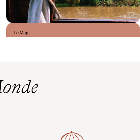
Le Mag
Douce vie dans le delta du
Mékong : chroniques d’un
Vietnam entre ciel et eau
Monde