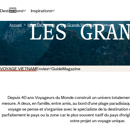
Destinations
Inspirations
LES GRA
Accueil
Idées De Voyage
Les Grands Voyages
Vietnam
VOYAGE VIETNAM
Envies
Guide
Magazine
Depuis 40 ans Voyageurs du Monde construit un univers totalement
mesure. A deux, en famille, entre amis, au bord d’une plage paradisiaqu
voyage se pense et s’organise avec le spécialiste de la destination
parfaitement le pays ou la zone car le plus souvent natif du pays d’orig
votre projet un voyage unique.