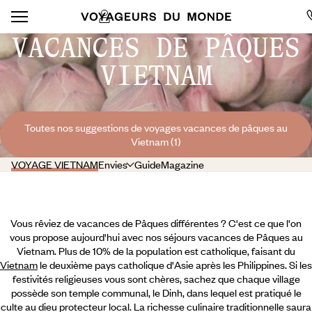
VACANCES DE PÂQUES
VIETNAM
Toutes nos suggestions de voyages vacances de pâques au
Vietnam (1)
VOYAGE VIETNAM
Envies
Guide
Magazine
Vous rêviez de vacances de Pâques différentes ? C'est ce que l'on
vous propose aujourd'hui avec nos séjours vacances de Pâques au
Vietnam. Plus de 10% de la population est catholique, faisant du
Vietnam
le deuxième pays catholique d'Asie après les Philippines. Si les
festivités religieuses vous sont chères, sachez que chaque village
possède son temple communal, le Dinh, dans lequel est pratiqué le
culte au dieu protecteur local. La richesse culinaire traditionnelle saura