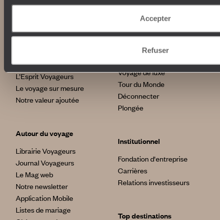
100% carbone absorbé
On part où ?
Tourisme responsable
Voyage de noces
Accepter
Vacances en famille
Week-end en amoureux
Qui sommes-nous ?
Vacances d’été
Refuser
Croisière
Où nous trouver ?
Voyage de luxe
L’Esprit Voyageurs
Tour du Monde
Le voyage sur mesure
Déconnecter
Notre valeur ajoutée
Plongée
Autour du voyage
Institutionnel
Librairie Voyageurs
Fondation d'entreprise
Journal Voyageurs
Carrières
Le Mag web
Relations investisseurs
Notre newsletter
Application Mobile
Listes de mariage
Top destinations