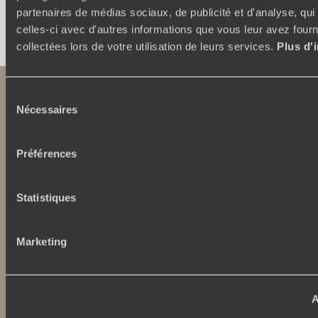
partenaires de médias sociaux, de publicité et d'analyse, qu
Faites créer votre voyage
celles-ci avec d'autres informations que vous leur avez fourni
collectées lors de votre utilisation de leurs services.
Plus d'
Sélection
Nécessaires
du
consentement
Préférences
Statistiques
Abonnez-vous à notre newsletter
Lire notre politique de confidentialité
Marketing
Nos engagements
Idées voyages
A