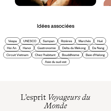
Guide Pratique
Quand partir au
Idées associées
Vietnam ?
Vespa
UNESCO
Sampan
Rizières
Marchés
Hué
Hoi An
Hanoi
Gastronomie
Delta du Mekong
Da Nang
Circuit Vietnam
Chez l'habitant
Bouddhisme
Baie d'Halong
Asie du sud-est
L’esprit
Voyageurs du
Monde