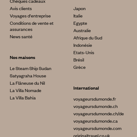
Chèques cadeaux
Avis clients
Japon
Voyages d'entreprise
Italie
Conditions de vente et
Egypte
assurances
Australie
News santé
Afrique du Sud
Indonésie
Etats-Unis
Nos maisons
Brésil
Grèce
Le Steam Ship Sudan
Satyagraha House
La Flâneuse du Nil
International
La Villa Nomade
La Villa Bahia
voyageursdumonde.fr
voyageursdumonde.ch
voyageursdumonde.ch/de
voyageursdumonde.ca
voyageursdumonde.com
originaltravel.co.uk