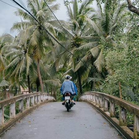
De Hanoï à Hô Chi Minh-Ville, un itinéraire complet au fil de certains
des plus beaux sites du pays
12 jours, de 3900 à 4700 €
Toutes nos suggestions de voyages vacances de pâques au
Vietnam (1)
Le Vietnam selon
vos envies
Parce que chaque voyageur est différent