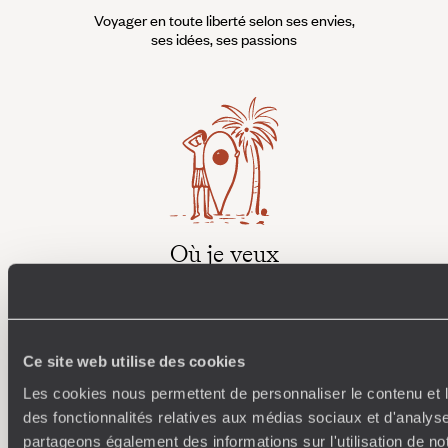
Voyager en toute liberté selon ses envies,
ses idées, ses passions
Où je veux
250 conseillers spécialisés par pays et par régions :
À 
Amoureux du beau jamais à court d’idées, ils vous
fran
inspirent et créent un voyage ultra-personnalisé :
suiven
étapes, hébergements, ateliers, rencontres…
Ce site web utilise des cookies
Les cookies nous permettent de personnaliser le contenu et l
des fonctionnalités relatives aux médias sociaux et d'analyse
partageons également des informations sur l'utilisation de no