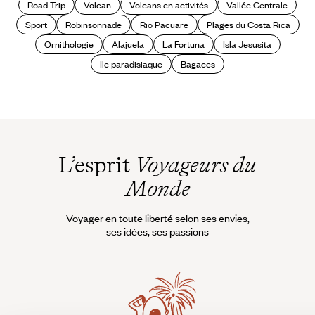
Road Trip
Volcan
Volcans en activités
Vallée Centrale
Sport
Robinsonnade
Rio Pacuare
Plages du Costa Rica
Ornithologie
Alajuela
La Fortuna
Isla Jesusita
Ile paradisiaque
Bagaces
L’esprit
Voyageurs du
Monde
Voyager en toute liberté selon ses envies,
ses idées, ses passions