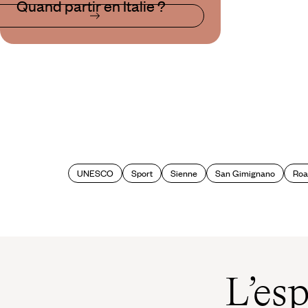
Quand partir en Italie ?
UNESCO
Sport
Sienne
San Gimignano
Road
L’es