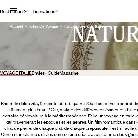
Destinations
Inspirations
NATU
Accueil
Idées De Voyage
Nature Lovers
Italie
VOYAGE ITALIE
Envies
Guide
Magazine
Basta de dolce vita, farniente et tutti quanti ! Quel est donc le secret d
infiniment plus beau ? Car, malgré des différences évidentes d’une ré
certaine désinvolture à la méditerranéenne. Faire un voyage en Italie,
qui traverserait les époques et les genres. Un film romantique dans
chaque pierre, de chaque plat, de chaque crépuscule. Il est si facile d’a
Comme un champ d’olivier, comme une crique azur, comme des vignes 