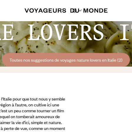
RE LOVERS I
Toutes nos suggestions de voyages nature lovers en Italie (2)
e l’Italie pour que tout nous y semble
gion à l’autre, on cultive ici une
 c’est un peu comme tourner un film
 lequel on tomberait amoureux de
imer la vie d’ici, simple et nature.
à perte de vue,
comme un moment