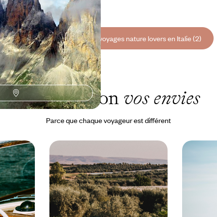
à 3600 €
Toutes nos suggestions de voyages nature lovers en Italie (2)
L'Italie selon
vos envies
Parce que chaque voyageur est différent