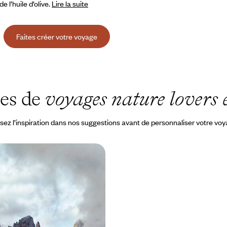
l’huile d’olive.
Lire la suite
Faites créer votre voyage
ées de
voyages nature lovers e
sez l’inspiration dans nos suggestions avant de personnaliser votre vo
es aux beaux jours -
neux, tendres vallées et
chés
 chaleurs et déconnecter dans
grand spectacle, entre douceur
luences autrichiennes