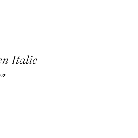
n Italie
yage