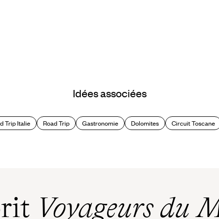
Idées associées
 Trip Italie
Road Trip
Gastronomie
Dolomites
Circuit Toscane
prit
Voyageurs du 