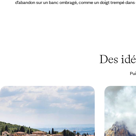
d’abandon sur un banc ombragé, comme un doigt trempé dans de 
Des id
Pui
Au cœur des collines toscanes - Une
Les Dolomit
semaine dans le Chianti
Pics vertigi
villages per
Votre appartement privé dans un hameau perché
Fuir les grosses
du Chianti, entre Florence et Sienne
des paysages à 
italienne et inf