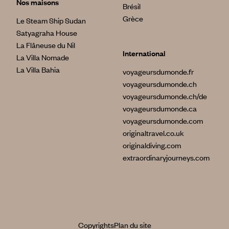
Nos maisons
Brésil
Grèce
Le Steam Ship Sudan
Satyagraha House
La Flâneuse du Nil
International
La Villa Nomade
La Villa Bahia
voyageursdumonde.fr
voyageursdumonde.ch
voyageursdumonde.ch/de
voyageursdumonde.ca
voyageursdumonde.com
originaltravel.co.uk
originaldiving.com
extraordinaryjourneys.com
Copyrights
Plan du site