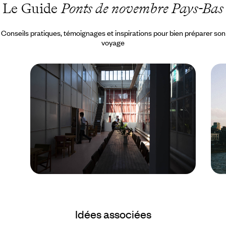
Le Guide
Ponts de novembre Pays-Bas
Conseils pratiques, témoignages et inspirations pour bien préparer son
voyage
Le Mag
Eindhoven, le design au
Idées associées
cœur