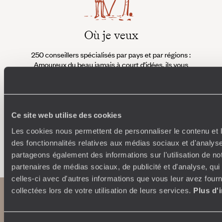
Où je veux
250 conseillers spécialisés par pays et par régions :
À 
Amoureux du beau jamais à court d’idées, ils vous
fran
inspirent et créent un voyage ultra-personnalisé :
suiven
étapes, hébergements, ateliers, rencontres…
Ce site web utilise des cookies
Les cookies nous permettent de personnaliser le contenu et l
Faites créer votre voyage
des fonctionnalités relatives aux médias sociaux et d'analyse
partageons également des informations sur l'utilisation de no
partenaires de médias sociaux, de publicité et d'analyse, qu
celles-ci avec d'autres informations que vous leur avez fourni
collectées lors de votre utilisation de leurs services.
Plus d'