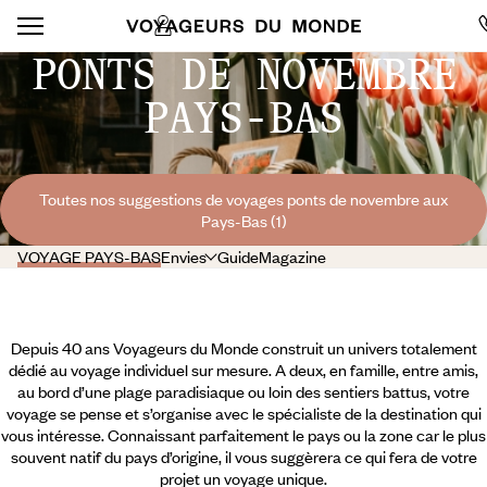
PONTS DE NOVEMBRE
PAYS-BAS
Toutes nos suggestions de voyages ponts de novembre aux
Pays-Bas (1)
VOYAGE PAYS-BAS
Envies
Guide
Magazine
Depuis 40 ans Voyageurs du Monde construit un univers totalement
dédié au voyage individuel sur mesure. A deux, en famille, entre amis,
au bord d’une plage paradisiaque ou loin des sentiers battus, votre
voyage se pense et s’organise avec le spécialiste de la destination qui
vous intéresse. Connaissant parfaitement le pays ou la zone car le plus
souvent natif du pays d’origine, il vous suggèrera ce qui fera de votre
projet un voyage unique.