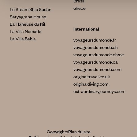
Brésil
Grèce
Le Steam Ship Sudan
Satyagraha House
La Flâneuse du Nil
International
La Villa Nomade
La Villa Bahia
voyageursdumonde.fr
voyageursdumonde.ch
voyageursdumonde.ch/de
voyageursdumonde.ca
voyageursdumonde.com
originaltravel.co.uk
originaldiving.com
extraordinaryjourneys.com
Copyrights
Plan du site