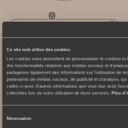
Abonnez-vous à notre newsletter
Lire notre politique de confidentialité
Ce site web utilise des cookies
Les cookies nous permettent de personnaliser le contenu et l
Nos engagements
Idées voyages
des fonctionnalités relatives aux médias sociaux et d'analyse
partageons également des informations sur l'utilisation de no
100% carbone absorbé
On part où ?
partenaires de médias sociaux, de publicité et d'analyse, qu
Tourisme responsable
Voyage de noces
celles-ci avec d'autres informations que vous leur avez fourni
Vacances en famille
collectées lors de votre utilisation de leurs services.
Plus d'
Week-end en amoureux
Qui sommes-nous ?
Vacances d’été
Croisière
Où nous trouver ?
Sélection
Voyage de luxe
L’Esprit Voyageurs
Nécessaires
du
Tour du Monde
Le voyage sur mesure
consentement