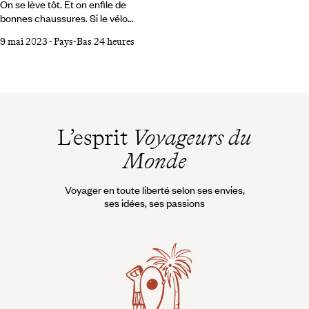
On se lève tôt. Et on enfile de
bonnes chaussures. Si le vélo
est roi et les transports en
9 mai 2023
-
Pays-Bas 24 heures
commun bien organisés et
efficaces, la marche est encore
le meilleur moyen de visiter
Amsterdam en un jour. Elle
permet de profiter des grands
sites et musées pour lesquels
on fait le voyage, mais aussi des
L’esprit
Voyageurs du
intervalles, du paysage urbain.
Monde
On se sent baigner dans la ville
cosmopolite. Que voit-on ainsi
avec une simple journée devant
Voyager en toute liberté selon ses envies,
soi ?
ses idées, ses passions