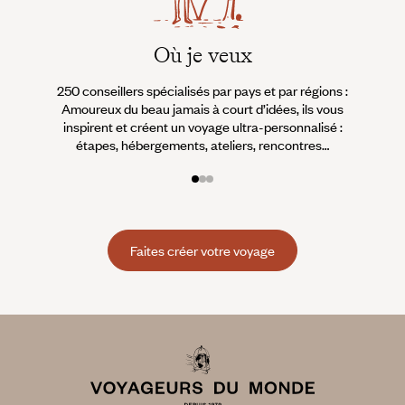
Où je veux
250 conseillers spécialisés par pays et par régions :
À 
Amoureux du beau jamais à court d’idées, ils vous
fran
inspirent et créent un voyage ultra-personnalisé :
suiven
étapes, hébergements, ateliers, rencontres…
Faites créer votre voyage