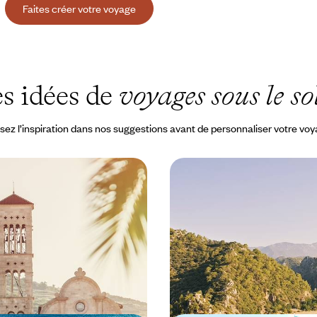
Faites créer votre voyage
s idées de
voyages sous le sol
sez l’inspiration dans nos suggestions avant de personnaliser votre vo
et ses îles - Criques,
Le long de la côte Lycie
tits ports de pêche
L’Antiquité heureuse
brovnik, explorer des îles, des
Reconnaître la face cachée de la 
iveraies et faire le plein d’air
l’antique Lycie, gardienne ébloui
l’authenticité méditerranéenne
 3100 €
10 jours, de 3900 à 3700 €