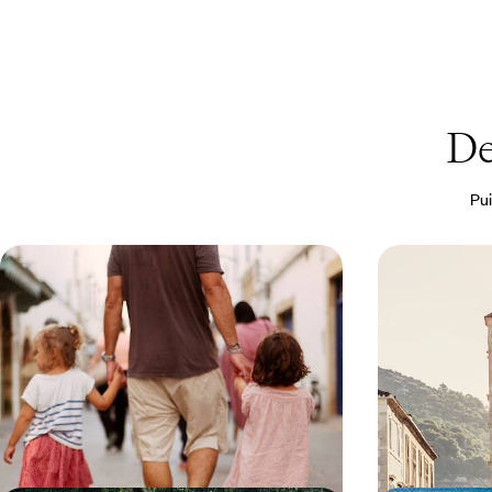
De
Pui
Marrakech & Essaouira - Pour les
La Dalmatie 
petites vacances, tous ensemble au
palais et pe
Maroc !
Bouder la grisaille et embarquer les enfants pour
Entre Split et Du
une semaine d’aventures sous un beau soleil,
cités d’art, des ol
même en hiver
marin
7 jours, de 2200 à 3200 €
9 jours, de 2000 à