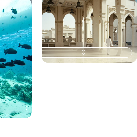
es - Duo de
Triptyque émirati - Dubaï, le désert
rme
et Abou Dhabi
ve - lagons,
Entre l'effervescence de deux villes-mondes, se
e corail
ressourcer dans le silence du désert
8 jours, de 3400 à 4800 €