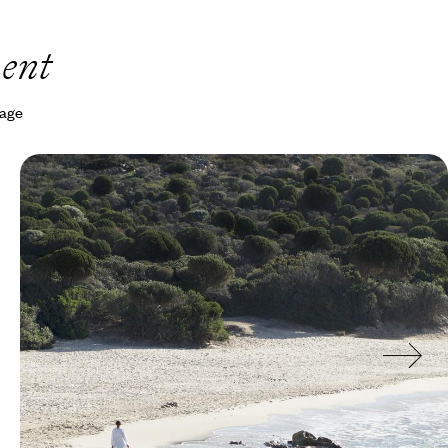
ment
yage