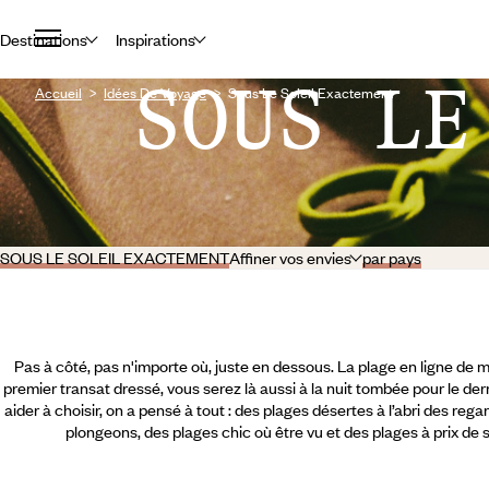
Destinations
Inspirations
SOUS LE
Accueil
Idées De Voyage
Sous Le Soleil Exactement
SOUS LE SOLEIL EXACTEMENT
Affiner vos envies
par pays
Pas à côté, pas n'importe où, juste en dessous. La plage en ligne de mir
premier transat dressé, vous serez là aussi à la nuit tombée pour le der
aider à choisir, on a pensé à tout : des plages désertes à l’abri des reg
plongeons, des plages chic où être vu et des plages à prix de 