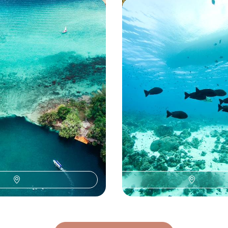
exicaine en famille -
Iles Maurice et Rodrigu
 cenotes et plages du
choc en adresses de cha
nfants sur les traces du monde
Déconnecter dans un cadre de rê
'émerveiller devant les couleurs
villages de pêcheurs et barrière d
l'eau et des poissons
à 4500 €
13 jours, de 3300 à 4500 €