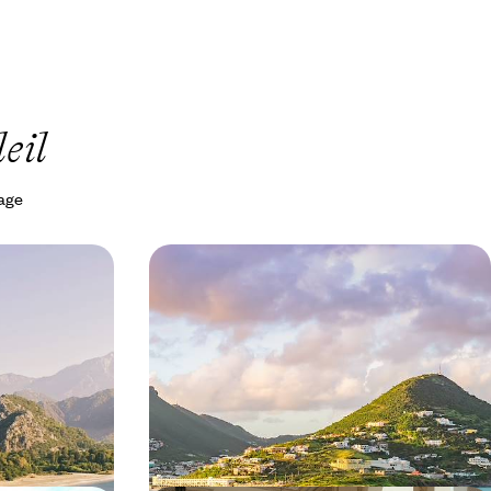
eil
yage
nne -
En famille à Saint-Martin - Votre
appartement pieds dans l'eau
Riviera turque :
Une semaine pour recharger les batteries en
ssante de
adaptant le rythme de toute la tribu à celui,
paisible, des Caraïbes
9 jours, de 2400 à 3200 €