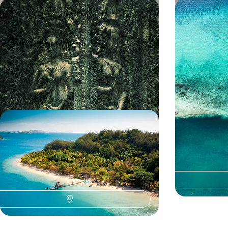
Premier voyage au Cambodge -
L’aventure m
Temples-mythes et île-paradis
Cités mayas,
Yucatán
Éblouissant site d'Angkor, discrète (et
Embarquer les e
ravissante) Koh Rong, sémillante Phnom Penh :
maya ; les voir s
présentations khmères en trois temps
des maisons, de 
11 jours, de 3400 à 4500 €
12 jours, de 3100 
Lagons et poissons-clowns - En
famille aux Fidji
Découvrir deux paradis family friendly sur le
tropique du Capricorne
16 jours, de 3700 à 5200 €