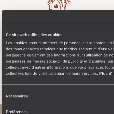
Où je veux
Ce site web utilise des cookies
250 conseillers spécialisés par pays et par régions :
À 
Les cookies nous permettent de personnaliser le contenu et l
Amoureux du beau jamais à court d’idées, ils vous
fran
des fonctionnalités relatives aux médias sociaux et d'analyse
inspirent et créent un voyage ultra-personnalisé :
suiven
partageons également des informations sur l'utilisation de no
étapes, hébergements, ateliers, rencontres…
partenaires de médias sociaux, de publicité et d'analyse, qu
celles-ci avec d'autres informations que vous leur avez fourni
collectées lors de votre utilisation de leurs services.
Plus d'
Faites créer votre voyage
Sélection
Nécessaires
du
consentement
Préférences