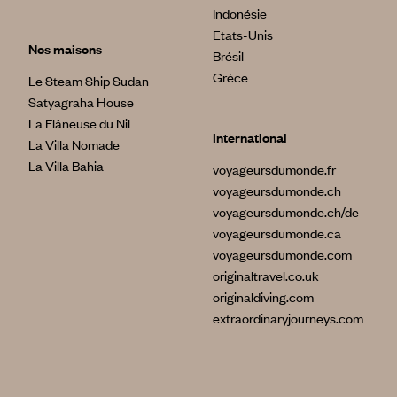
Indonésie
Etats-Unis
Nos maisons
Brésil
Grèce
Le Steam Ship Sudan
Satyagraha House
La Flâneuse du Nil
International
La Villa Nomade
La Villa Bahia
voyageursdumonde.fr
voyageursdumonde.ch
voyageursdumonde.ch/de
voyageursdumonde.ca
voyageursdumonde.com
originaltravel.co.uk
originaldiving.com
extraordinaryjourneys.com