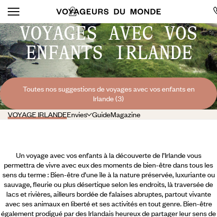
VOYAGES AVEC VOS
ENFANTS IRLANDE
Toutes nos suggestions de voyages avec vos enfants en
Irlande (3)
VOYAGE IRLANDE
Envies
Guide
Magazine
Un voyage avec vos enfants à la découverte de l’Irlande vous
permettra de vivre avec eux des moments de bien-être dans tous les
sens du terme : Bien-être d’une île à la nature préservée, luxuriante ou
sauvage, fleurie ou plus désertique selon les endroits, là traversée de
lacs et rivières, ailleurs bordée de falaises abruptes, partout vivante
avec ses animaux en liberté et ses activités en tout genre. Bien-être
également prodigué par des Irlandais heureux de partager leur sens de