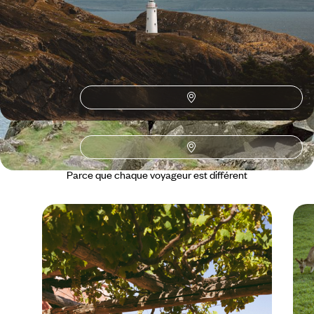
16 jours, de 2400 à 3200 €
Toutes nos suggestions de voyages avec vos enfants en
Irlande (3)
L'Irlande selon
vos envies
Parce que chaque voyageur est différent