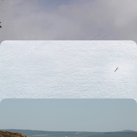
En famille, traverser les frontières et remonter le temps en quête d'une
Irlande aussi bucolique que sincère
8 jours, de 1800 à 2600 €
En famille par les landes et les falaises - L'Irlande au
grand air
Dublin, comté de Clare et Connemara : le meilleur de l’Irlande pour
parents et enfants
8 jours, de 2000 à 2900 €
Hit the Road - L'Irlande par le ferry, en voiture et en
famille
Sillonner le pays du nord au sud au volant de votre propre voiture, entre
contrées lacustres, landes et vieilles pierres