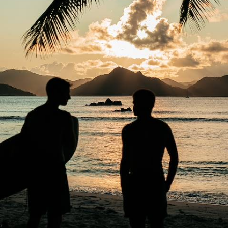
Le soleil, les palmiers inclinés, l'eau tiède à quelques pas : les
Seychelles, un rêve à partager en famille
13 jours, de 3600 à 4900 €
Toutes nos suggestions de voyages avec vos enfants aux
Seychelles (1)
Les Seychelles selon
vos envies
Parce que chaque voyageur est différent