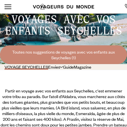
VOYAGES AVEC VOS
ENFANTS SEYCHELLES
Toutes nos suggestions de voyages avec vos enfants aux
Seychelles (1)
VOYAGE SEYCHELLES
Envies
Guide
Magazine
Partir en voyage avec vos enfants aux Seychelles, c'est emmener
votre tribu au paradis. Sur l’atoll d’Aldabra, vous marcherez aux côtés
des tortues géantes, plus grandes que vos petits bouts, et beaucoup
plus vieilles que leurs mamies. (A Bird island, vous saluerez, en plus de
milliers d’oiseaux, la plus vielle du monde, Esmeralda, âgée de plus de
200 ans et faisant ses 400 kilos). A Praslin, visitez la réserve de Mai,
dont les chemins sont doux pour les petites jambes. Prendre un bateau