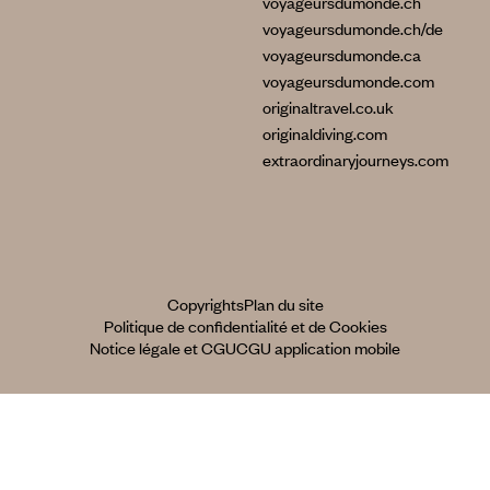
voyageursdumonde.ch
voyageursdumonde.ch/de
voyageursdumonde.ca
voyageursdumonde.com
originaltravel.co.uk
originaldiving.com
extraordinaryjourneys.com
Copyrights
Plan du site
Politique de confidentialité et de Cookies
Notice légale et CGU
CGU application mobile