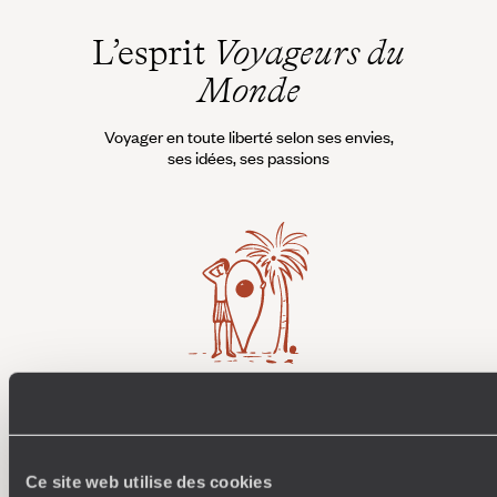
L’esprit
Voyageurs du
Monde
Voyager en toute liberté selon ses envies,
ses idées, ses passions
Où je veux
250 conseillers spécialisés par pays et par régions :
À 
Amoureux du beau jamais à court d’idées, ils vous
fran
Ce site web utilise des cookies
inspirent et créent un voyage ultra-personnalisé :
suiven