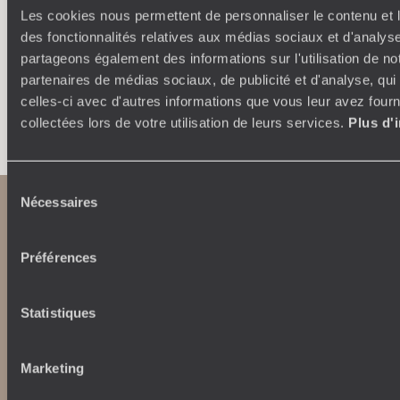
étapes, hébergements, ateliers, rencontres…
Les cookies nous permettent de personnaliser le contenu et l
des fonctionnalités relatives aux médias sociaux et d'analyse
partageons également des informations sur l'utilisation de no
partenaires de médias sociaux, de publicité et d'analyse, qu
celles-ci avec d'autres informations que vous leur avez fourni
Faites créer votre voyage
collectées lors de votre utilisation de leurs services.
Plus d'
Sélection
Nécessaires
du
consentement
Préférences
Statistiques
Abonnez-vous à notre newsletter
Marketing
Lire notre politique de confidentialité