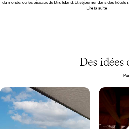
du monde, ou les oiseaux de Bird Island. Et séjourner dans des hôtels r
Lire la suite
Des idées
Pui
Dubaï et les Seychelles - À deux, en
Du Kenya sa
adresses privilégiées
paradisiaque
Un tête-à-tête, deux univers, du nouveau monde
Célébrer votre l
émirati aux plages enjôleuses des Seychelles
grands parcs ke