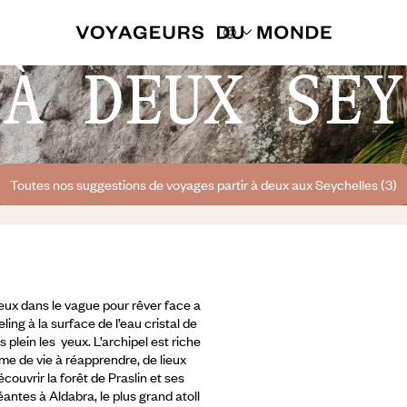
 À DEUX SEY
Toutes nos suggestions de voyages partir à deux aux Seychelles (3)
eux dans le vague pour rêver face a
ling à la surface de l’eau cristal de
 plein les yeux. L’archipel est riche
thme de vie à réapprendre, de lieux
couvrir la forêt de Praslin et ses
géantes à Aldabra,
le plus grand atoll