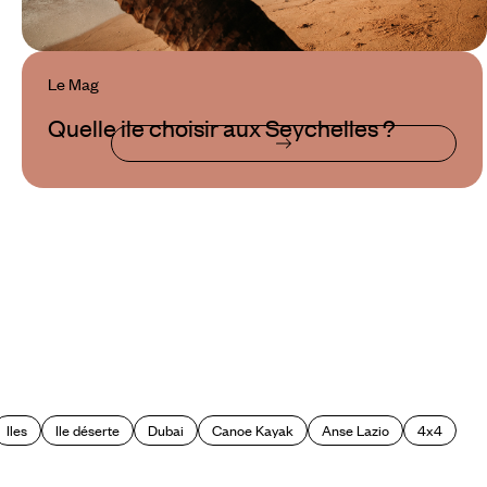
Le Mag
Quelle ile choisir aux Seychelles ?
Iles
Ile déserte
Dubai
Canoe Kayak
Anse Lazio
4x4