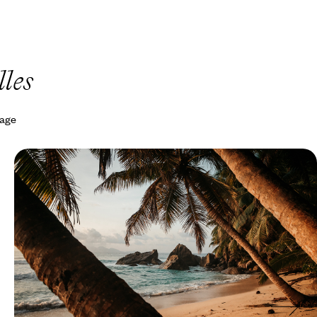
les
yage