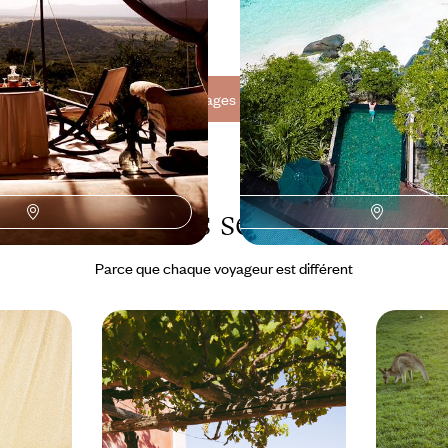
 à 9200 €
10 jours, de 8900 à 10700 €
Toutes nos suggestions de voyages partir à deux aux Seychelles (3)
es Seychelles selon
vos envi
Parce que chaque voyageur est différent