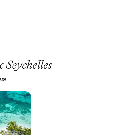
 Seychelles
yage
ds - Loin du
xclusives
royablement
illé