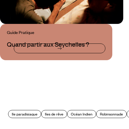
Guide Pratique
Quand partir aux Seychelles ?
Ile paradisiaque
Iles de rêve
Océan Indien
Robinsonnade