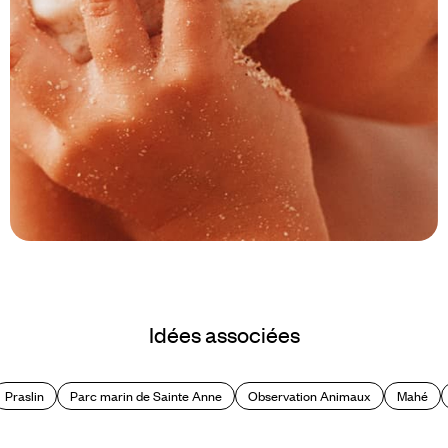
Le Mag
À Mahé, les Seychelles en famille
Idées associées
Praslin
Parc marin de Sainte Anne
Observation Animaux
Mahé