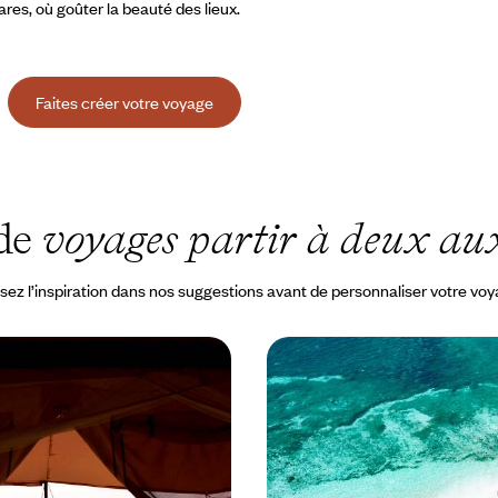
ares, où goûter la beauté des lieux.
Faites créer votre voyage
 de
voyages partir à deux aux
sez l’inspiration dans nos suggestions avant de personnaliser votre vo
uvage aux Seychelles
Round & Alphonse Islan
s - Idylle en deux temps
monde, les Seychelles e
ove story à travers deux pays, des
Deux îles du bout du monde inc
nyans au sable des Seychelles
préservées pour vivre un rêve éve