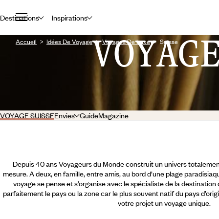
Destinations
Inspirations
VOYAG
Accueil
Idées De Voyage
Voyages De Luxe
Suisse
VOYAGE SUISSE
Envies
Guide
Magazine
Depuis 40 ans Voyageurs du Monde construit un univers totalement
mesure. A deux, en famille, entre amis, au bord d’une plage paradisiaqu
voyage se pense et s’organise avec le spécialiste de la destination
parfaitement le pays ou la zone car le plus souvent natif du pays d’orig
votre projet un voyage unique.