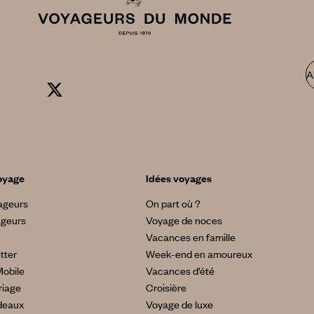
A
oyage
Idées voyages
yageurs
On part où ?
ageurs
Voyage de noces
Vacances en famille
tter
Week-end en amoureux
Mobile
Vacances d’été
riage
Croisière
deaux
Voyage de luxe