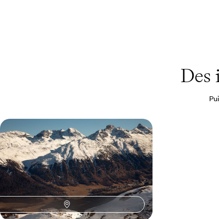
Des 
Pui
Break enneigé à Zurich et Saint-
Moritz - L'hiver chic en Suisse
Goûter à l’hiver suisse en privilégiés et poser vos
valises dans un palace de légende, au cœur des
Alpes : le luxe !
6 jours, de 3600 à 4900 €