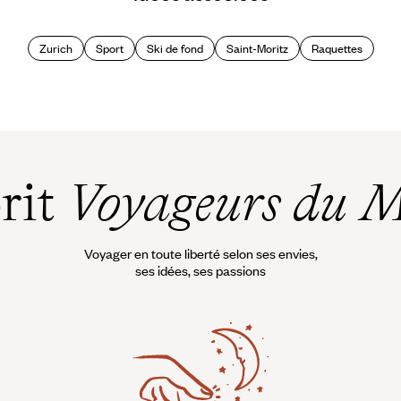
Zurich
Sport
Ski de fond
Saint-Moritz
Raquettes
prit
Voyageurs du 
Voyager en toute liberté selon ses envies,
ses idées, ses passions