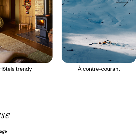
Hôtels trendy
À contre-courant
sse
yage