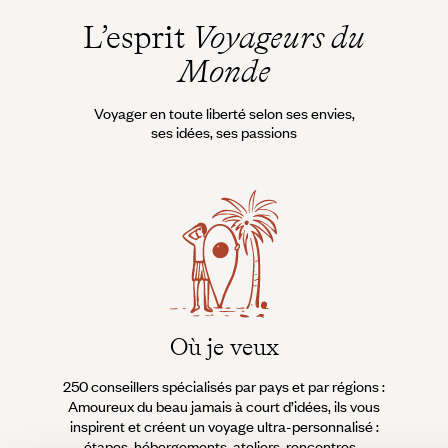
Zambie ?
L’esprit
Voyageurs du
Monde
Voyager en toute liberté selon ses envies,
ses idées, ses passions
Où je veux
250 conseillers spécialisés par pays et par régions :
À 
Amoureux du beau jamais à court d’idées, ils vous
fran
inspirent et créent un voyage ultra-personnalisé :
suiven
étapes, hébergements, ateliers, rencontres…