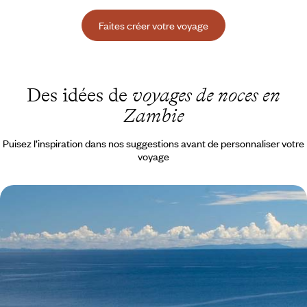
Faites créer votre voyage
Des idées de
voyages de noces en
Zambie
Puisez l’inspiration dans nos suggestions avant de personnaliser votre
voyage
De la Zambie au lac Malawi - Chutes Victoria, safari
& plage de rêve
Les Chutes Victoria pour porte d'entrée, un voyage inédit conjuguant
un safari en Zambie et une île de rêve au Malawi
13 jours, de 7000 à 9600 €