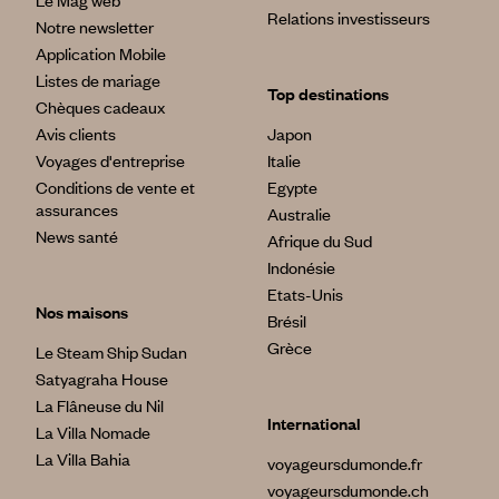
Relations investisseurs
Notre newsletter
Application Mobile
Listes de mariage
Top destinations
Chèques cadeaux
Avis clients
Japon
Voyages d'entreprise
Italie
Conditions de vente et
Egypte
assurances
Australie
News santé
Afrique du Sud
Indonésie
Etats-Unis
Nos maisons
Brésil
Grèce
Le Steam Ship Sudan
Satyagraha House
La Flâneuse du Nil
International
La Villa Nomade
La Villa Bahia
voyageursdumonde.fr
voyageursdumonde.ch