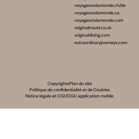
voyageursdumonde.ch/de
voyageursdumonde.ca
voyageursdumonde.com
originaltravel.co.uk
originaldiving.com
extraordinaryjourneys.com
Copyrights
Plan du site
Politique de confidentialité et de Cookies
Notice légale et CGU
CGU application mobile