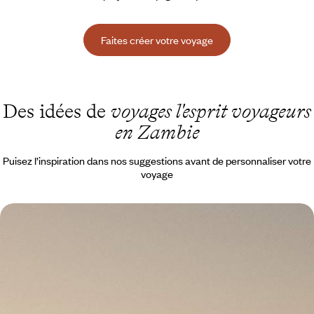
Faites créer votre voyage
Des idées de
voyages l'esprit voyageurs
en Zambie
Puisez l’inspiration dans nos suggestions avant de personnaliser votre
voyage
Cape Town et la Zambie - Été austral en ville &
saison verte dans le bush
Au Cap, en Afrique du Sud, retrouver l’été en plein hiver ; dans le South
Luangwa, en Zambie, vivre le safari en vert et pour vous seul
11 jours, de 6500 à 8200 €