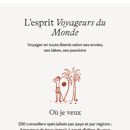
Quand partir en
Zambie ?
L’esprit
Voyageurs du
Monde
Voyager en toute liberté selon ses envies,
ses idées, ses passions
Où je veux
250 conseillers spécialisés par pays et par régions :
À 
Amoureux du beau jamais à court d’idées, ils vous
fran