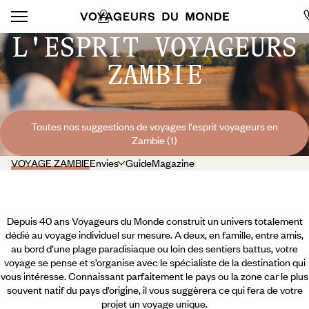
L'ESPRIT VOYAGEURS
ZAMBIE
Toutes nos suggestions de voyages l'esprit voyageurs en
Zambie (1)
VOYAGE ZAMBIE
Envies
Guide
Magazine
Depuis 40 ans Voyageurs du Monde construit un univers totalement
dédié au voyage individuel sur mesure. A deux, en famille, entre amis,
au bord d’une plage paradisiaque ou loin des sentiers battus, votre
voyage se pense et s’organise avec le spécialiste de la destination qui
vous intéresse. Connaissant parfaitement le pays ou la zone car le plus
souvent natif du pays d’origine, il vous suggèrera ce qui fera de votre
projet un voyage unique.