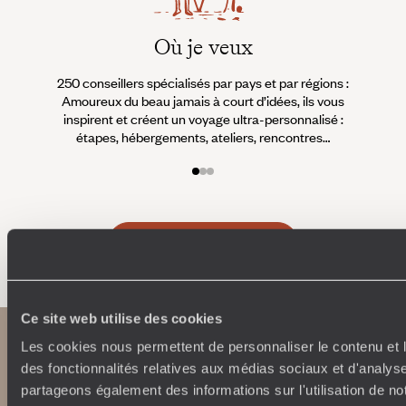
Où je veux
250 conseillers spécialisés par pays et par régions :
À 
Amoureux du beau jamais à court d’idées, ils vous
fran
inspirent et créent un voyage ultra-personnalisé :
suiven
étapes, hébergements, ateliers, rencontres…
Faites créer votre voyage
Ce site web utilise des cookies
Les cookies nous permettent de personnaliser le contenu et l
des fonctionnalités relatives aux médias sociaux et d'analyse
partageons également des informations sur l'utilisation de no