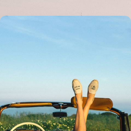
En famille sous le soleil de l'Algarve - La côte sud,
loin des foules et des clichés
S’échapper ensemble dans le sud du Portugal et faire le plein de
vitamine D, de l'énergie de la côte à la douceur de l'arrière-pays
10 jours, de 2300 à 3200 €
1
Idées associées
Azulejos
Marchés
Gastronomie
Faro
Fado
UNESCO
Road Trip Portugal
Rizières
Porto
Ornithologie