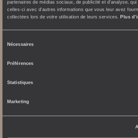
partenaires de médias sociaux, de publicité et d'analyse, qu
celles-ci avec d'autres informations que vous leur avez fourni
collectées lors de votre utilisation de leurs services.
Plus d'
Abonnez-vous à notre newsletter
Sélection
Lire notre politique de confidentialité
Nécessaires
du
consentement
Préférences
Nos engagements
Idées voyages
100% carbone absorbé
On part où ?
Statistiques
Tourisme responsable
Voyage de noces
Vacances en famille
Week-end en amoureux
Marketing
Qui sommes-nous ?
Vacances d’été
Croisière
Où nous trouver ?
Voyage de luxe
L’Esprit Voyageurs
A
Tour du Monde
Le voyage sur mesure
Déconnecter