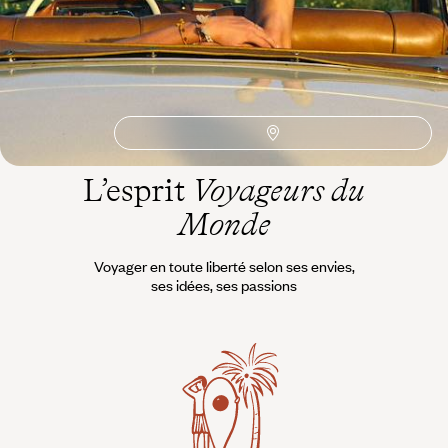
Observation Animaux
Nouvel An
Insolite
Autotour Portugal
4x4
Evora
Douro
Design
Comporta
Coimbra
L’esprit
Voyageurs du
Monde
Voyager en toute liberté selon ses envies,
ses idées, ses passions