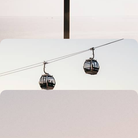
Faire le choix du soleil, de la douceur de vivre et du cosmopolitisme
lisboètes pour célébrer la nouvelle année
5 jours, de 1900 à 2400 €
Le Portugal en train - L’art, l’histoire et le porto
Opter pour le train et rallier les trois villes majeures du Portugal : Porto,
Coimbra et Lisbonne
7 jours, de 2000 à 2700 €
De l’Alentejo à Lisbonne - Terroir, côte sauvage et
belles adresses
Décliner l’art de vivre portugais en trois temps : Evora, « ville-musée » ;
Comporta, paradis sauvage au bord de l'océan ; Lisbonne, capitale
bohème et créative
7 jours, de 2200 à 3000 €