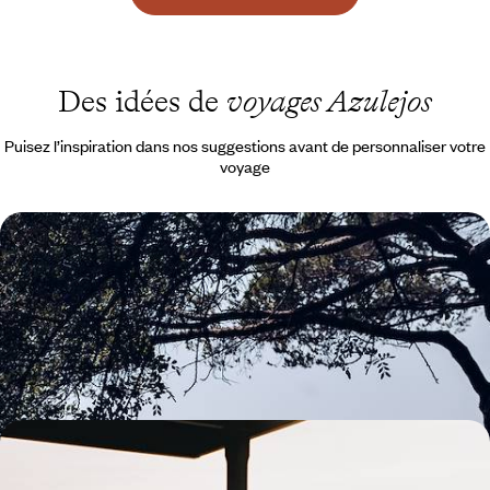
Des idées de
voyages Azulejos
Puisez l’inspiration dans nos suggestions avant de personnaliser votre
voyage
Quelques jours à Lisbonne - L'art de la flânerie
lisboète
La douceur de vivre et le charme singulier de la capitale portugaise, le
temps d'un city-break ensoleillé
4 jours, de 1000 à 1400 €
Table de fête et hôtel en vue - Feliz Ano Novo à
Lisbonne !