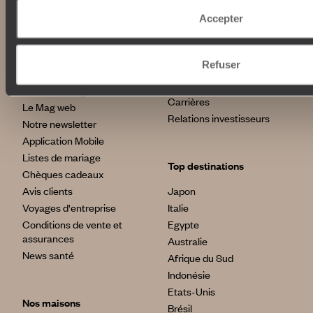
Notre valeur ajoutée
Plongée
Accepter
Autour du voyage
Institutionnel
Refuser
Librairie Voyageurs
Fondation d'entreprise
Journal Voyageurs
Carrières
Le Mag web
Relations investisseurs
Notre newsletter
Application Mobile
Listes de mariage
Top destinations
Chèques cadeaux
Avis clients
Japon
Voyages d'entreprise
Italie
Conditions de vente et
Egypte
assurances
Australie
News santé
Afrique du Sud
Indonésie
Etats-Unis
Nos maisons
Brésil