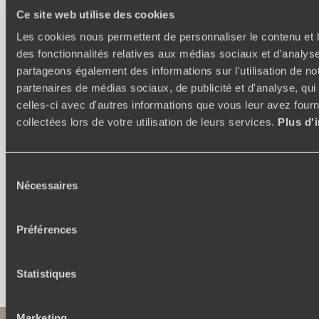
Ce site web utilise des cookies
Les cookies nous permettent de personnaliser le contenu et l
des fonctionnalités relatives aux médias sociaux et d'analyse
partageons également des informations sur l'utilisation de no
partenaires de médias sociaux, de publicité et d'analyse, qu
Où je veux
celles-ci avec d'autres informations que vous leur avez fourni
collectées lors de votre utilisation de leurs services.
Plus d'
250 conseillers spécialisés par pays et par régions :
À 
Amoureux du beau jamais à court d’idées, ils vous
fran
inspirent et créent un voyage ultra-personnalisé :
suiven
Sélection
étapes, hébergements, ateliers, rencontres…
Nécessaires
du
consentement
Préférences
Faites créer votre voyage
Statistiques
Marketing