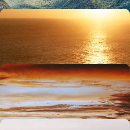
Bali, Gili Asahan et Lombok - Loin des foules, des
îles au naturel
D'île en île, aller crescendo vers l'intimité : Bali secrète, Gili Asahan
idyllique, Lombok sauvage
16 jours, de 3600 à 5200 €
Le Sri Lanka actif avec vos ados - Safari, cités
perdues et Orange Pekoe
De Colombo au temple d’Or de Dambulla, en passant par le golfe du
Bengale et Sigiriya, le top du Sri Lanka avec vos grands aventuriers
14 jours, de 3600 à 4700 €
Héritage khmer, nuances de vert et paix insulaire -