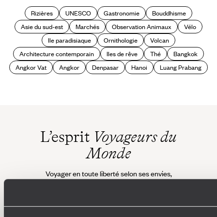
Rizières
UNESCO
Gastronomie
Bouddhisme
Asie du sud-est
Marchés
Observation Animaux
Vélo
Ile paradisiaque
Ornithologie
Volcan
Architecture contemporain
Iles de rêve
Thé
Bangkok
Angkor Vat
Angkor
Denpasar
Hanoi
Luang Prabang
L’esprit
Voyageurs du
Monde
Voyager en toute liberté selon ses envies,
ses idées, ses passions