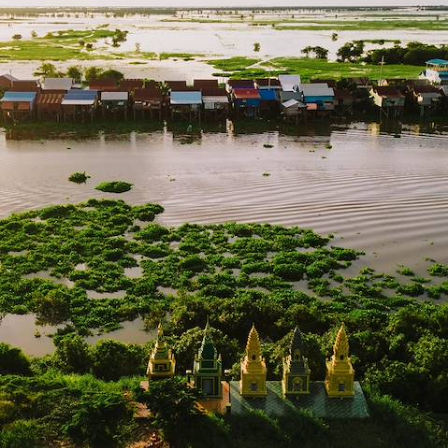
Un Cambodge apaisé
Après Angkor, arpenter un Cambodge plus discret, de villages flottants
en îles douces et champs de pamplemousses
13 jours, de 3600 à 4800 €
1
2
3
4
5
6
Le Guide
Rizières
Conseils pratiques, témoignages et inspirations pour bien préparer son
voyage