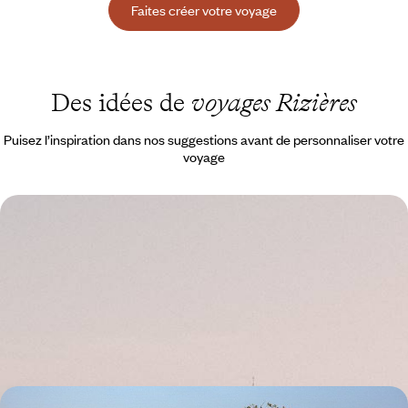
Faites créer votre voyage
Des idées de
voyages Rizières
Puisez l’inspiration dans nos suggestions avant de personnaliser votre
voyage
De l’Alentejo à Lisbonne - Terroir, côte sauvage et
belles adresses
Décliner l’art de vivre portugais en trois temps : Evora, « ville-musée » ;
Comporta, paradis sauvage au bord de l'océan ; Lisbonne, capitale
bohème et créative
7 jours, de 2200 à 3000 €