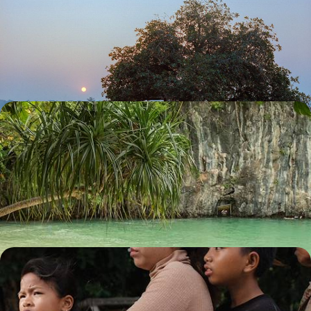
Mandalay, Pagan, Lac Inle & Rangoon - Premier
voyage en Birmanie
La ferveur bouddhiste de Mandalay, l’effervescence de Rangoon
11 jours, de 2700 à 3700 €
Bangkok, le Nord et Koh Lanta - La Thaïlande
active avec vos ados
Une Thaïlande vivante, foisonnante de bouddhas, montagnes
verdoyantes et plages de rêve, autant de terrains de jeux pour les
familles d'aventuriers
15 jours, de 3000 à 4400 €
Rizières et dragons - Le Vietnam avec des yeux
d’enfant
Embarquer toute la tribu dans une aventure à travers le Vietnam, de