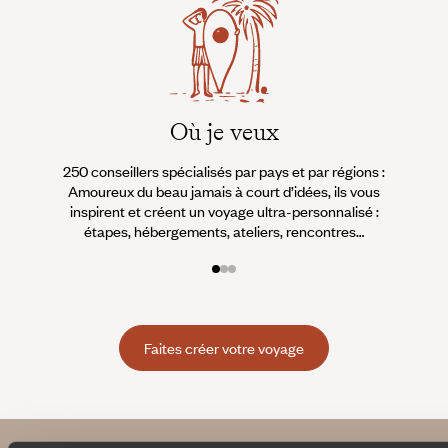
Où je veux
250 conseillers spécialisés par pays et par régions :
À 
Amoureux du beau jamais à court d’idées, ils vous
fran
inspirent et créent un voyage ultra-personnalisé :
suiven
étapes, hébergements, ateliers, rencontres…
Faites créer votre voyage