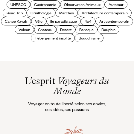
UNESCO
Gastronomie
Observation Animaux
Autotour
Road Trip
Ornithologie
Marchés
Architecture contemporain
Canoe Kayak
Vélo
Ile paradisiaque
4x4
Art contemporain
Volcan
Chateau
Desert
Baroque
Dauphin
Hebergement insolite
Bouddhisme
L’esprit
Voyageurs du
Monde
Voyager en toute liberté selon ses envies,
ses idées, ses passions