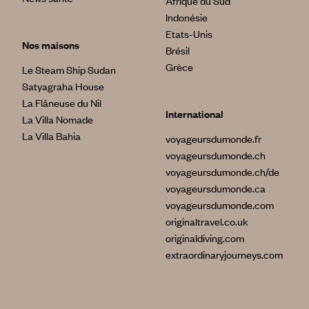
Afrique du Sud
Indonésie
Etats-Unis
Nos maisons
Brésil
Grèce
Le Steam Ship Sudan
Satyagraha House
La Flâneuse du Nil
International
La Villa Nomade
La Villa Bahia
voyageursdumonde.fr
voyageursdumonde.ch
voyageursdumonde.ch/de
voyageursdumonde.ca
voyageursdumonde.com
originaltravel.co.uk
originaldiving.com
extraordinaryjourneys.com