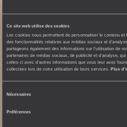
Ce site web utilise des cookies
Les cookies nous permettent de personnaliser le contenu et l
des fonctionnalités relatives aux médias sociaux et d'analyse
Abonnez-vous à notre newsletter
partageons également des informations sur l'utilisation de no
partenaires de médias sociaux, de publicité et d'analyse, qu
Lire notre politique de confidentialité
celles-ci avec d'autres informations que vous leur avez fourni
collectées lors de votre utilisation de leurs services.
Plus d'
Nos engagements
Idées voyages
Sélection
100% carbone absorbé
On part où ?
Nécessaires
du
Tourisme responsable
Voyage de noces
consentement
Vacances en famille
Préférences
Week-end en amoureux
Qui sommes-nous ?
Vacances d’été