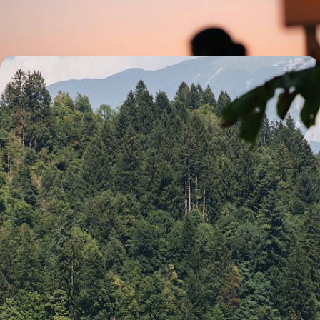
8 jours, de 3500 à 4200 €
Balkans Transit - Slovénie, Croatie, Bosnie et
Monténégro en famille
Un road-trip à travers mer, montagnes et parcs naturels, avec juste ce
qu’il faut d’histoire pour s’imprégner des Balkans
22 jours, de 4100 à 5500 €
1
Le Guide
Istrie
Conseils pratiques, témoignages et inspirations pour bien préparer son
voyage