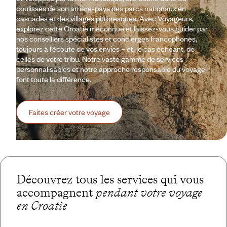
coulisses de son arrière-pays des parcs nationaux en
cascades et des villages pittoresques. Avec Voyageurs,
explorez cette Croatie méconnue et laissez-vous guider par
nos conseillers spécialistes et concierges francophones,
toujours à l’écoute de vos envies – et, le cas échéant, de
celles de votre tribu. Notre vaste gamme de services
personnalisables et notre approche responsable du voyage
font toute la différence.
Faites créer votre voyage
Découvrez tous les services qui vous
accompagnent
pendant votre voyage
en Croatie