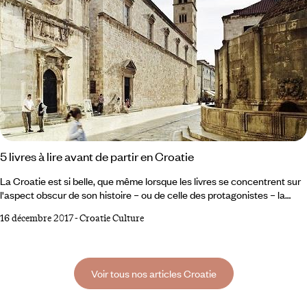
5 livres à lire avant de partir en Croatie
La Croatie est si belle, que même lorsque les livres se concentrent sur
l'aspect obscur de son histoire – ou de celle des protagonistes – la
beauté du pays ne peut jamais être totalement mise de côté. Elle est là,
16 décembre 2017
-
Croatie Culture
avec le bleu de la mer, sa lumière franche et apaisante, ouvre toujours
une fenêtre de rêve avant notre voyage. 1 2 saisons croates, Tome 1 :
pelote dans la fumée de Miroslav Sekulic C'est un conte noir.
Voir tous nos articles Croatie