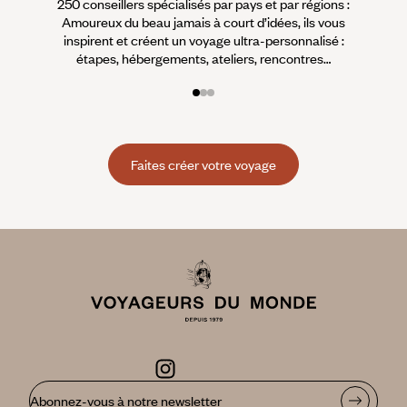
250 conseillers spécialisés par pays et par régions :
À 
Amoureux du beau jamais à court d’idées, ils vous
fran
inspirent et créent un voyage ultra-personnalisé :
suiven
étapes, hébergements, ateliers, rencontres…
Faites créer votre voyage
Abonnez-vous à notre newsletter