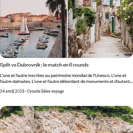
Split vs Dubrovnik : le match en 6 rounds
L’une et l’autre inscrites au patrimoine mondial de l’Unesco. L’une et
l’autre dalmates. L’une et l’autre débordant de monuments et d’autant
de raisons d’y aller. Voici quelques éléments de comparaison pour vous
24 avril 2023
-
Croatie Idées voyage
aider à choisir – sachant qu’une fois passés en revue leurs avantages
sur quelques points, vous statuerez sans doute sur une égalité des
intérêts et des charmes... Il n’est pas tant question de plus et de moins
que d’autrement, de différences qui se complètent et s’appellent.