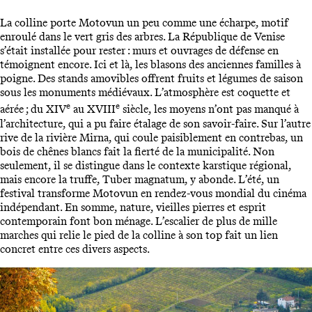
La colline porte Motovun un peu comme une écharpe, motif
enroulé dans le vert gris des arbres. La République de Venise
s’était installée pour rester : murs et ouvrages de défense en
témoignent encore. Ici et là, les blasons des anciennes familles à
poigne. Des stands amovibles offrent fruits et légumes de saison
sous les monuments médiévaux. L’atmosphère est coquette et
e
e
aérée ; du XIV
au XVIII
siècle, les moyens n’ont pas manqué à
l’architecture, qui a pu faire étalage de son savoir-faire. Sur l’autre
rive de la rivière Mirna, qui coule paisiblement en contrebas, un
bois de chênes blancs fait la fierté de la municipalité. Non
seulement, il se distingue dans le contexte karstique régional,
mais encore la truffe, Tuber magnatum, y abonde. L’été, un
festival transforme Motovun en rendez-vous mondial du cinéma
indépendant. En somme, nature, vieilles pierres et esprit
contemporain font bon ménage. L’escalier de plus de mille
marches qui relie le pied de la colline à son top fait un lien
concret entre ces divers aspects.