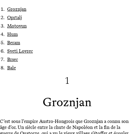
Groznjan
Oprtalj
Motovun
Hum
Beram
Sveti Lovrec
Brsec
Bale
1
Groznjan
C’est sous l’empire Austro-Hongrois que Groznjan a connu son
âge d’or. Un siècle entre la chute de Napoléon et la fin de la
guerre de Quatorze, qui a vu le vieux village s’étoffer et écouler