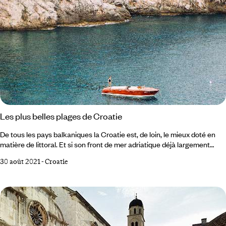
Les plus belles plages de Croatie
De tous les pays balkaniques la Croatie est, de loin, le mieux doté en
matière de littoral. Et si son front de mer adriatique déjà largement
avantageux ne suffisait pas, celui-ci voit également perler plus d’un
30 août 2021
-
Croatie
millier d’îles à l’esthétisme tout méditerranéen. Tour d’horizon des plus
belles plages croates, insulaires et continentales. Zlatni Rat (île de
Brac) Banje Beach (Dubrovnik) Betina Cave (Dubrovnik) Ninska
Laguna (Nin) Stiniva (île de Vis) Dubovica (île de Hvar) Beritnica (île de
Pag) 1 La plage de Zlatni Rat,