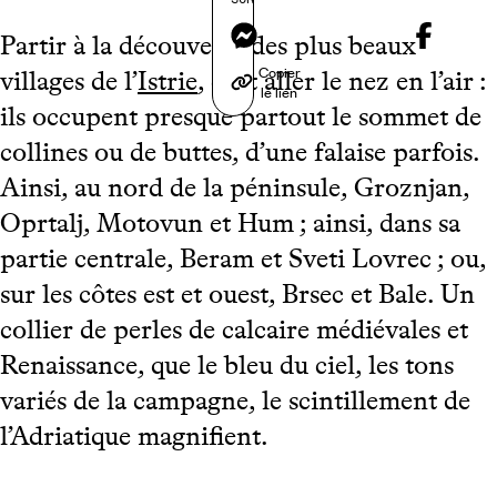
Messenger
Partir à la découverte des plus beaux
Copier
villages de l’
Istrie
, c’est aller le nez en l’air :
le lien
ils occupent presque partout le sommet de
collines ou de buttes, d’une falaise parfois.
Ainsi, au nord de la péninsule, Groznjan,
Oprtalj, Motovun et Hum ; ainsi, dans sa
partie centrale, Beram et Sveti Lovrec ; ou,
sur les côtes est et ouest, Brsec et Bale. Un
collier de perles de calcaire médiévales et
Renaissance, que le bleu du ciel, les tons
variés de la campagne, le scintillement de
l’Adriatique magnifient.