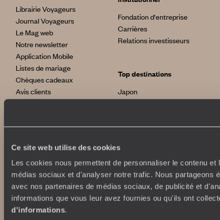
Librairie Voyageurs
Fondation d'entreprise
Journal Voyageurs
Carrières
Le Mag web
Relations investisseurs
Notre newsletter
Application Mobile
Listes de mariage
Top destinations
Chèques cadeaux
Avis clients
Japon
Voyages d'entreprise
Italie
Conditions de vente et
Egypte
assurances
Australie
News santé
Afrique du Sud
Ce site web utilise des cookies
Indonésie
Etats-Unis
Les cookies nous permettent de personnaliser le contenu et le
Nos maisons
Brésil
médias sociaux et d'analyser notre trafic. Nous partageons ég
Grèce
avec nos partenaires de médias sociaux, de publicité et d'an
Le Steam Ship Sudan
informations que vous leur avez fournies ou qu'ils ont collect
Satyagraha House
d'informations
.
La Flâneuse du Nil
International