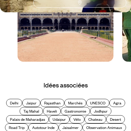
Le Mag
Les plus beaux palais
Idées associées
d'Inde
Delhi
Jaipur
Rajasthan
Marchés
UNESCO
Agra
Taj Mahal
Haveli
Gastronomie
Jodhpur
Palais de Maharadjas
Udaipur
Vélo
Chateau
Desert
Road Trip
Autotour Inde
Jaisalmer
Observation Animaux