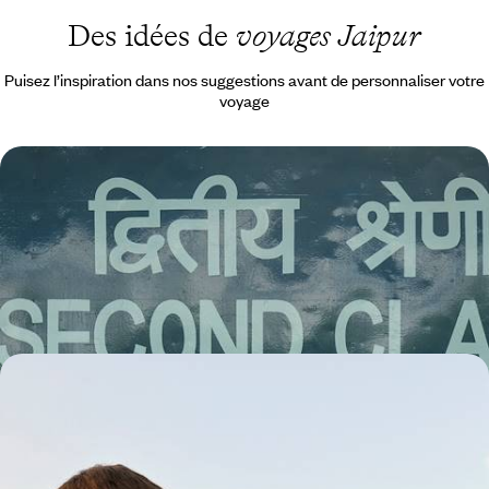
Des idées de
voyages Jaipur
Puisez l’inspiration dans nos suggestions avant de personnaliser votre
voyage
En train de Delhi à Udaipur - Les mille promesses
de l’Inde sur rail
En train, desservir Delhi et les cités phares du Rajasthan – Jaipur,
Udaipur et Jodhpur – mais aussi Agra et le mythique Taj Mahal
11 jours, de 3700 à 4900 €
Palais, safaris et contes de Maharajas - Le Rajasthan
avec de grands enfants
Tous ensemble, embarquer pour une grande épopée indienne, du
flamboiement des cités royales à la quiétude de l'arrière-pays