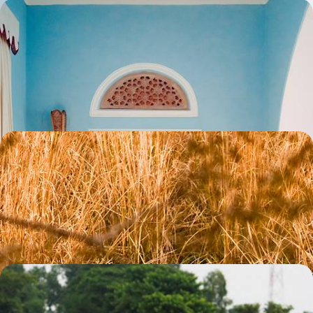
Delhi, Jaipur & le Kerala - Du nord au sud, l'Inde en
adresses de prestige
Un voyage princier et haut en couleurs, à travers les sites mythiques du
Rajasthan et du Kerala, du Taj Mahal aux Backwaters
12 jours, de 6100 à 7500 €
De l'Himalaya aux forêts du Rajasthan - Sur les
traces de la panthère des neiges et du tigre indien
De novembre à mars, s'envoler pour les hauts plateaux ladakhis en
quête de l'élusive panthère des neiges
14 jours, de 6500 à 8300 €
L’Inde les cheveux au vent - Roadtrip à moto au
Rajasthan