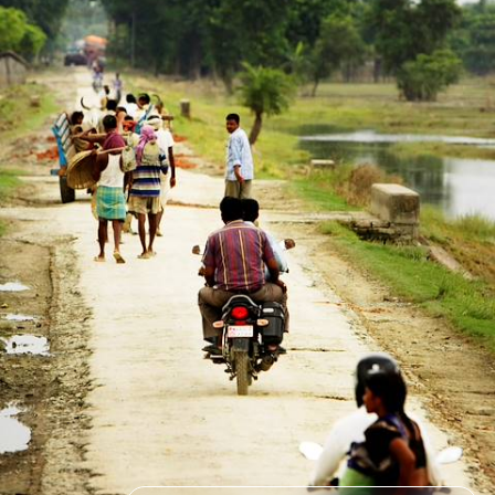
Parcourir le Rajasthan en Royal Enfield : un engin mythique pour une
terre de légende
13 jours, de 8200 à 10400 €
1
Le Guide
Jaipur
Conseils pratiques, témoignages et inspirations pour bien préparer son
voyage