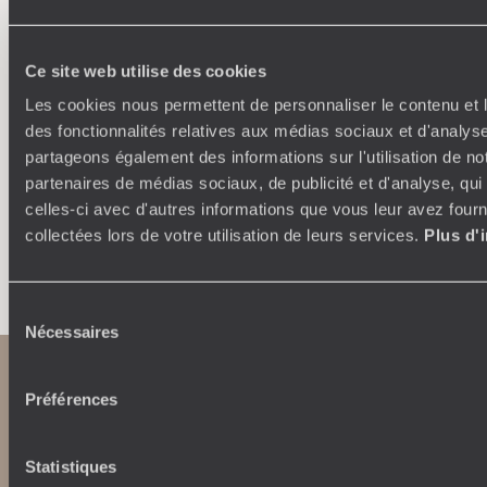
Où je veux
250 conseillers spécialisés par pays et par régions :
À 
Ce site web utilise des cookies
Amoureux du beau jamais à court d’idées, ils vous
fran
Les cookies nous permettent de personnaliser le contenu et l
inspirent et créent un voyage ultra-personnalisé :
suiven
étapes, hébergements, ateliers, rencontres…
des fonctionnalités relatives aux médias sociaux et d'analyse
partageons également des informations sur l'utilisation de no
partenaires de médias sociaux, de publicité et d'analyse, qu
celles-ci avec d'autres informations que vous leur avez fourni
collectées lors de votre utilisation de leurs services.
Plus d'
Faites créer votre voyage
Sélection
Nécessaires
du
consentement
Préférences
Statistiques