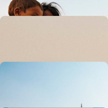
13 jours, de 4300 à 5300 €
De cités sacrées en palais radieux - Le grand tour du
Rajasthan
Les éblouissantes cités princières sans omettre, hors des sentiers
tracés, l'enceinte blonde de Jaisalmer et la quiétude rurale de Barli
14 jours, de 4900 à 6300 €
L’Inde des Rois - D'Udaipur à Delhi, le Rajasthan en
belles adresses
Cibler les grandes cités de l’Inde du Nord – Udaipur, Jodhpur, Jaipur,
Agra, Delhi – et opter à Deogarh pour un joli pas de côté
12 jours, de 5500 à 6700 €