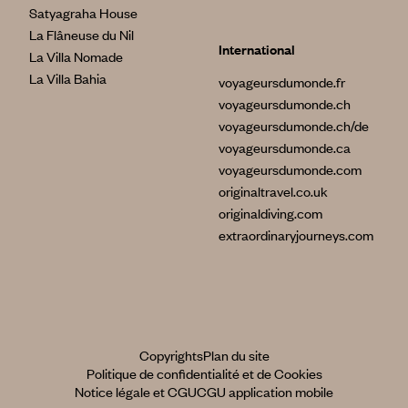
Satyagraha House
La Flâneuse du Nil
International
La Villa Nomade
La Villa Bahia
voyageursdumonde.fr
voyageursdumonde.ch
voyageursdumonde.ch/de
voyageursdumonde.ca
voyageursdumonde.com
originaltravel.co.uk
originaldiving.com
extraordinaryjourneys.com
Copyrights
Plan du site
Politique de confidentialité et de Cookies
Notice légale et CGU
CGU application mobile