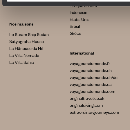
News santé
Afrique du Sud
Indonésie
Etats-Unis
Nos maisons
Brésil
Grèce
Le Steam Ship Sudan
Satyagraha House
La Flâneuse du Nil
International
La Villa Nomade
La Villa Bahia
voyageursdumonde.fr
voyageursdumonde.ch
voyageursdumonde.ch/de
voyageursdumonde.ca
voyageursdumonde.com
originaltravel.co.uk
originaldiving.com
extraordinaryjourneys.com