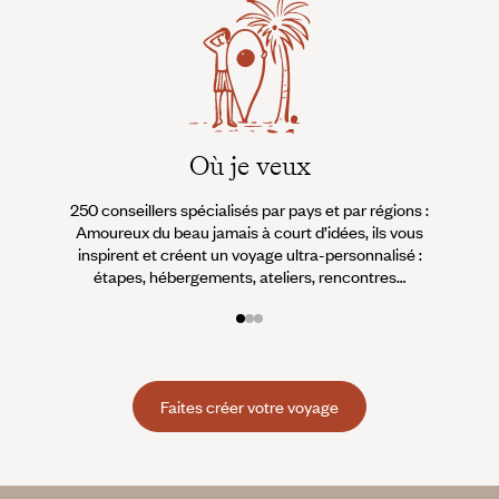
Où je veux
250 conseillers spécialisés par pays et par régions :
À 
Amoureux du beau jamais à court d’idées, ils vous
fran
inspirent et créent un voyage ultra-personnalisé :
suiven
étapes, hébergements, ateliers, rencontres…
Faites créer votre voyage