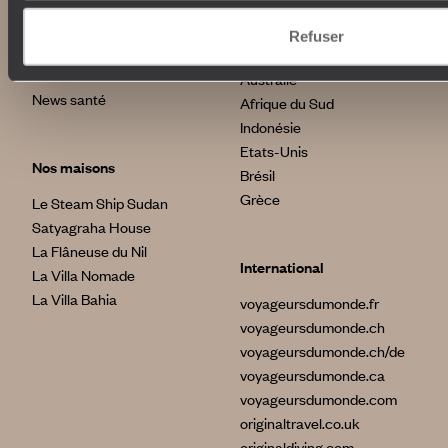
Avis clients
Japon
Voyages d'entreprise
Italie
Refuser
Conditions de vente et
Egypte
assurances
Australie
News santé
Afrique du Sud
Indonésie
Etats-Unis
Nos maisons
Brésil
Grèce
Le Steam Ship Sudan
Satyagraha House
La Flâneuse du Nil
International
La Villa Nomade
La Villa Bahia
voyageursdumonde.fr
voyageursdumonde.ch
voyageursdumonde.ch/de
voyageursdumonde.ca
voyageursdumonde.com
originaltravel.co.uk
originaldiving.com