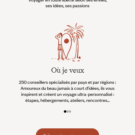
celles des jardins créoles qui
ses idées, ses passions
fleurissent les cases ; et des
baies de sable blanc :
Où je veux
250 conseillers spécialisés par pays et par régions :
À 
Amoureux du beau jamais à court d’idées, ils vous
fran
inspirent et créent un voyage ultra-personnalisé :
suiven
étapes, hébergements, ateliers, rencontres…