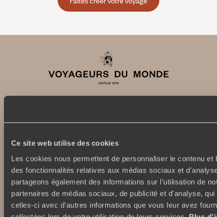
Faites créer votre voyage
Abonnez-vous à notre newsletter
Ce site web utilise des cookies
Lire notre politique de confidentialité
Les cookies nous permettent de personnaliser le contenu et l
des fonctionnalités relatives aux médias sociaux et d'analyse
partageons également des informations sur l'utilisation de no
Nos engagements
Idées voyages
partenaires de médias sociaux, de publicité et d'analyse, qu
celles-ci avec d'autres informations que vous leur avez fourni
100% carbone absorbé
On part où ?
collectées lors de votre utilisation de leurs services.
Plus d'