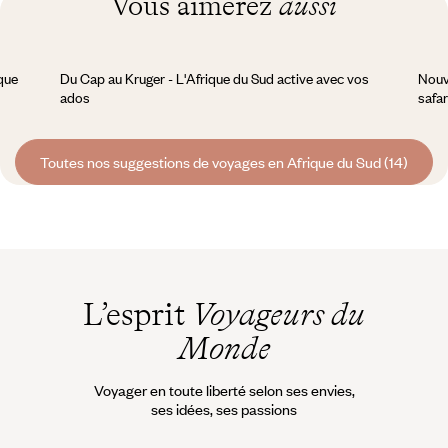
Vous aimerez
aussi
ique
Du Cap au Kruger - L'Afrique du Sud active avec vos
Nouve
ados
safar
Toutes nos suggestions de voyages en Afrique du Sud (14)
L’esprit
Voyageurs du
Monde
Voyager en toute liberté selon ses envies,
ses idées, ses passions