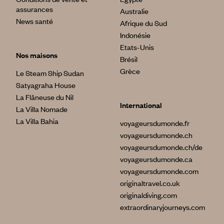
assurances
Australie
News santé
Afrique du Sud
Indonésie
Etats-Unis
Nos maisons
Brésil
Grèce
Le Steam Ship Sudan
Satyagraha House
La Flâneuse du Nil
International
La Villa Nomade
La Villa Bahia
voyageursdumonde.fr
voyageursdumonde.ch
voyageursdumonde.ch/de
voyageursdumonde.ca
voyageursdumonde.com
originaltravel.co.uk
originaldiving.com
extraordinaryjourneys.com