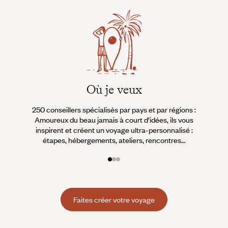
Où je veux
250 conseillers spécialisés par pays et par régions :
À 
Amoureux du beau jamais à court d’idées, ils vous
fran
inspirent et créent un voyage ultra-personnalisé :
suiven
étapes, hébergements, ateliers, rencontres…
Faites créer votre voyage