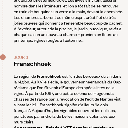
nombre dans les intérieurs, et l'on a tôt fait de se retrouver
en train de bouquiner, un verre à la main, devant la cheminée.
Les chambres arborent ce même esprit créatif et de très
jolies œuvres qui donnent à l'ensemble beaucoup de cachet.
À l'extérieur, autour de la piscine, le jardin, bucolique, revêt à
chaque saison un nouveau charme – pruniers en fleurs au
printemps, vignes rouges à l'automne...
JOUR 3
Franschhoek
La région de
Franschhoek
est l'un des berceaux du vin dans
la région. Au XVIIe siècle, le gouverneur néerlandais du Cap
réclama que l'on fît venir d'Europe des spécialistes de la
vigne. À partir de 1687, une petite colonie de Huguenots
chassés de France par la révocation de l'édit de Nantes vint
s'installer ici – Franschhoek signifie d'ailleurs "le coin
français". Aujourd'hui, les vignobles couvrent les collines,
ponctuées par endroits de belles maisons coloniales aux
murs clairs.
Au programme - Balade à VTT dans les vignobles, en