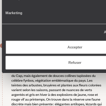
est d'ailleurs particulièrement sensible à son environnement
et a été conçue pour générer une empreinte carbone
minimale grâce à des panneaux solaires et à l'utilisation
Marketing
d'eau de barrage pour remplir la piscine (le trop-plein servant
à reconstituer les nappes phréatiques et à soutenir les 2000
arbres endémiques de la propriété). En bonus : des fruits
frais provenant d'une ferme des environs.
A
JOURS 6 & 7
Accepter
Vallée de Banghoek
À faire -
Randonner dans la réserve naturelle privée
Refuser
de Banghoek, une zone superbement préservée dévoilant
des montagnes granitiques escarpées, typiques de la région
du Cap, mais également de douces collines tapissées du
célèbre fynbos, végétation emblématique du pays. Les
teintes des arbustes, bruyères et plantes aux fleurs colorées
varient selon les saisons, passant de nuances de verts
argentés et gris en hiver à des explosions de jaune, rose et
rouge vif au printemps. On trouve dans la réserve une faune
discrète mais bien présente : élégantes antilopes, lézards qui