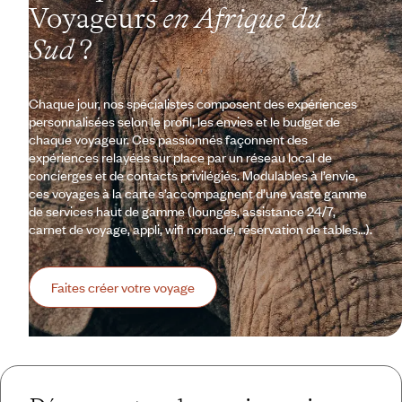
Voyageurs
en Afrique du
Sud
?
Chaque jour, nos spécialistes composent des expériences
personnalisées selon le profil, les envies et le budget de
chaque voyageur. Ces passionnés façonnent des
expériences relayées sur place par un réseau local de
concierges et de contacts privilégiés. Modulables à l’envie,
ces voyages à la carte s’accompagnent d’une vaste gamme
de services haut de gamme (lounges, assistance 24/7,
carnet de voyage, appli, wifi nomade, réservation de tables…).
Faites créer votre voyage