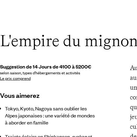
L'empire du migno
Suggestion de 14 Jours de 4100 à 5200€
Au
selon saison, types d’hébergements et activités
au
Le prix comprend
un
Vous aimerez
co
qu
Tokyo, Kyoto, Nagoya sans oublier les
Alpes japonaises : une variété de mondes
je
à aborder en famille
cu
de
Trajets éclairs en Shinkansen,
ryokan
et