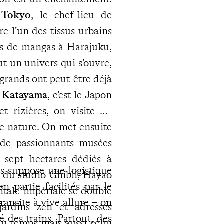
À
Tokyo
, le chef-lieu de
re l’un des tissus urbains
nes de mangas à Harajuku,
ut un univers qui s’ouvre,
 grands ont peut-être déjà
t
Katayama
, c’est le Japon
t rizières, on visite un
se nature. On met ensuite
où de passionnants musées
 sept hectares dédiés à
ts suppose une logistique
r du studio Ghibli, Hayao
 partie facilités par le
pitale impériale se double
ransite à vive allure – on
jardins zen et adresses
é des trains. Partout, des
du temps mais aussi celui