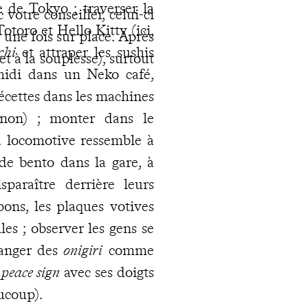
ie de Tokyo ; traverser la
c votre conseiller, celui-ci
otoro et Hello Kitty (ici,
une fois sur place. Après
chi
et attraper les sushis
(et à la souplesse), surtout
-midi dans un Neko café,
iécettes dans les machines
gnon) ; monter dans le
la locomotive ressemble à
de bento dans la gare, à
sparaître derrière leurs
pons, les plaques votives
les ; observer les gens se
manger des
onigiri
comme
e
peace sign
avec ses doigts
ucoup).