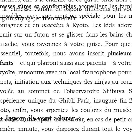
resses sûres et confortables
accueillent les fami
 la jeunesse. Autant de Japons différents qui v
norables, avec une mention spéciale pour les 
ng du voyage, et bien au-delà.
ntagnes et en
machiya
à Kyoto. Les kids adoren
rmir sur un futon et se glisser dans les bains c
attache, vous rayonnez à votre guise. Pour qu
essentiel, toutefois, nous avons inscrit
plusieur
fants
– et qui plairont aussi aux parents – à votr
kyoïte, rencontre avec un local francophone pour
crets, initiation aux techniques des ninjas au cou
volée au sommet de l'observatoire Shibuya 
expérience unique du Ghibli Park, inauguré fin
oto, enfin, vous arpentez les couloirs du musé
 Japon, ils vont adorer...
x côtés d'un expert. Et bien sûr, en cas de petit 
rnière minute, vous disposez durant tout le vo