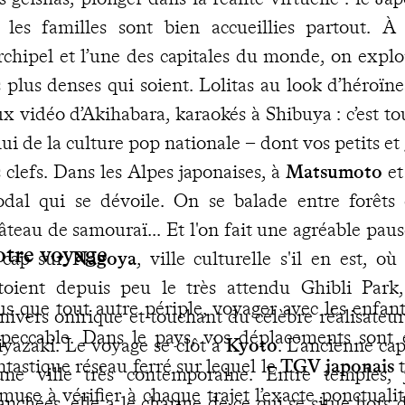
 les familles sont bien accueillies partout. 
archipel et l’une des capitales du monde, on explo
s plus denses qui soient. Lolitas au look d’héroï
ux vidéo d’Akihabara, karaokés à Shibuya : c’est to
lui de la culture pop nationale – dont vos petits et
s clefs. Dans les Alpes japonaises, à
Matsumoto
e
odal qui se dévoile. On se balade entre forêts e
âteau de samouraï... Et l'on fait une agréable pau
otre voyage
 cap sur
Nagoya
, ville culturelle s'il en est, 
toient depuis peu le très attendu Ghibli Park,
us que tout autre périple, voyager avec les enfan
univers onirique et touchant du célèbre réalisateu
peccable. Dans le pays, vos déplacements sont en
yazaki. Le voyage se clôt à
Kyoto
. L’ancienne ca
ntastique réseau ferré sur lequel le
TGV japonais
t
une ville très contemporaine. Entre temples, 
amuse à vérifier à chaque trajet l’exacte ponctualit
anchées, elle a le charme de ce qui se situe hors 