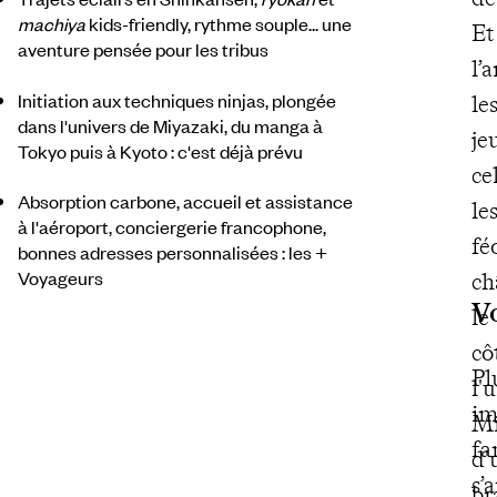
machiya
kids-friendly, rythme souple... une
Et
aventure pensée pour les tribus
l’
Initiation aux techniques ninjas, plongée
le
dans l'univers de Miyazaki, du manga à
je
Tokyo puis à Kyoto : c'est déjà prévu
ce
Absorption carbone, accueil et assistance
le
à l'aéroport, conciergerie francophone,
fé
bonnes adresses personnalisées : les +
Voyageurs
ch
V
le
cô
Pl
l'
im
Mi
fa
d'
s’
br