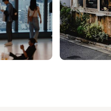
Tokyo - Japon © Eva Bronzini
/ Pexels.com