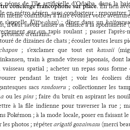
s néons de l'île artificielle d'Odaiba, dans la ba
tre concierge francophone sur place
. En lien ave
lle en métro aérien, sans conducteur ; rencontrer T
ut même contribuer à faire évoluer votre aventure 
le s’appelle
Kitty-chan
) ; dîner dans un
kaitenzus
ut, il faut savoir laisser sa chance à la spontanéité 
rectement sur un tapis roulant ; passer l’après
 présence d'enfants.
touré de dizaines de chats ; écouler toutes leurs p
chapon
; s'exclamer que tout est
kawaii
(mi
inkansen, train à grande vitesse japonais, dont 
 vaisseau spatial ; acheter un repas sous forme 
vourer pendant le trajet ; voir les écoliers di
gantesques sacs
randoseru
; collectionner les tam
ma
ou les
pins
; faire du bruit en aspirant les nouil
ttre à la file indienne pour traverser la rue ; 
ns Pokémon ; à la mode locale, poser en faisant l
r les photos ; répéter
arigatô gozaimasu
(merci bea