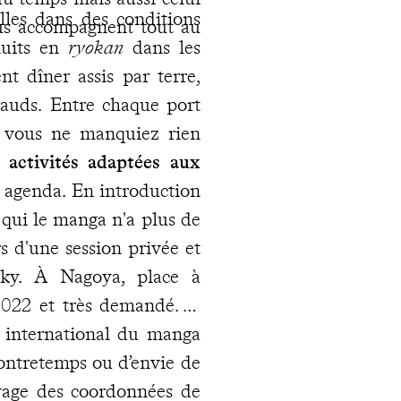
lles dans des conditions
ous accompagnent tout au
nuits en
ryokan
dans les
t dîner assis par terre,
hauds. Entre chaque port
e vous ne manquiez rien
s activités adaptées aux
e agenda. En introduction
 qui le manga n'a plus de
rs d'une session privée et
Sky. À Nagoya, place à
 2022 et très demandé. À
e international du manga
contretemps ou d’envie de
yage des coordonnées de