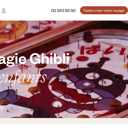
02 543 95 50
Faites créer votre voyage
agie Ghibli
enfants
to