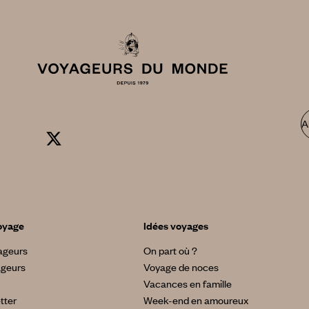
A
oyage
Idées voyages
yageurs
On part où ?
ageurs
Voyage de noces
Vacances en famille
tter
Week-end en amoureux