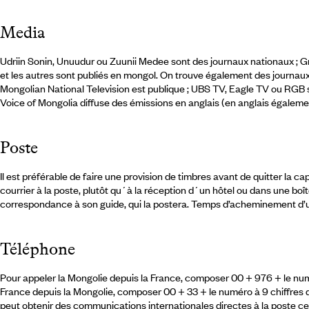
Media
Udriin Sonin, Unuudur ou Zuunii Medee sont des journaux nationaux ; Gr
et les autres sont publiés en mongol. On trouve également des journau
Mongolian National Television est publique ; UBS TV, Eagle TV ou RGB s
Voice of Mongolia diffuse des émissions en anglais (en anglais égaleme
Poste
Il est préférable de faire une provision de timbres avant de quitter la c
courrier à la poste, plutôt qu´à la réception d´un hôtel ou dans une boît
correspondance à son guide, qui la postera. Temps d’acheminement d’un
Téléphone
Pour appeler la Mongolie depuis la France, composer 00 + 976 + le num
France depuis la Mongolie, composer 00 + 33 + le numéro à 9 chiffres de
peut obtenir des communications internationales directes à la poste ce