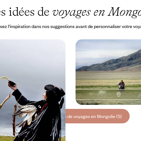
s idées de
voyages en Mongo
sez l'inspiration dans nos suggestions avant de personnaliser votre vo
 et parcs nationaux - La
Oulan-Bator, la steppe e
 camps de yourtes
Gobi - Moines et nomad
Mongolie
nérante et approfondie de la
Aller à la rencontre d'une Mongol
partout un confort maximum !
essentielle, au fil d’un itinéraire a
économe en kilomètres
à 5800 €
15 jours, de 5400 à 7000 €
Toutes nos suggestions de voyages en Mongolie (5)