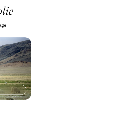
lie
yage
t le Nord
es de
ie variée et
justé et