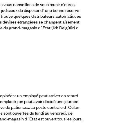
us vous conseillons de vous munir d'euros,
ra judicieux de disposer d´une bonne réserve
On trouve quelques distributeurs automatiques
es devises étrangères se changent aisément
ge du grand-magasin d´Etat (Ikh Delgüür) d
opinées : un employé peut arriver en retard
 remplacé ; on peut avoir décidé une journée
reuve de patience… La poste centrale d´Oulan-
 sont ouvertes du lundi au vendredi, de
and-magasin d´Etat est ouvert tous les jours,