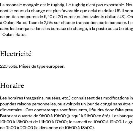
La monnaie mongole est le tughrig. Le tughrig n'est pas exportable. No
dont le cours du change est plus favorable que celui du dollar US. Il se
de petites coupures de 5, 10 et 20 euros (ou équivalents dollars US). 
à Oulan-Bator. Taxe de 2,5% sur chaque transaction carte bancaire. L
dans les banques, dans les bureaux de change, à la poste ou au 5e éta
´Oulan-Bator.
Electricité
220 volts. Prises de type européen.
Horaire
Les horaires (magasins, musées, etc.) connaissent des modifications in
pour des raisons personnelles, ou avoir pris un jour de congé sans être
d’inventaire... Ces contretemps sont fréquents, il faudra donc faire p
Bator est ouverte de 9h00 à 19h00 (jusqu´à 21h00 en été). Les banques
10h00 à 13h00 et de 14h00 à 17h00 ; le samedi de 10h00 à 12h00. Le gr
de 9h00 à 20h00 (le dimanche de 10h00 à 18h00).