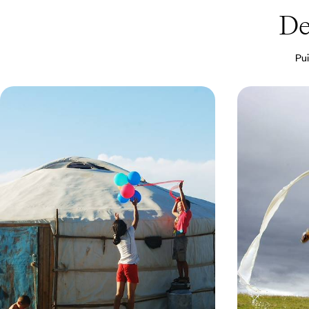
De
Pui
La Mongolie en famille - Aventures
Grands sites
au pays de Gengis Khan
Mongolie en
Les espaces infinis, les ciels immenses et
Une approche iti
l’accueil réservé aux enfants par les Mongols
Mongolie, avec 
13 jours, de 3400 à 4600 €
11 jours, de 4200 