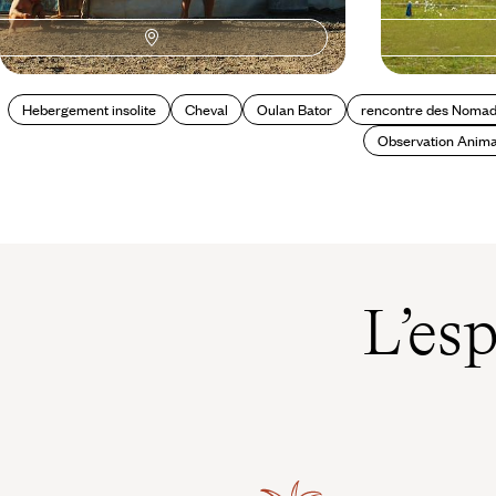
Hebergement insolite
Cheval
Oulan Bator
rencontre des Noma
Observation Anim
L’es