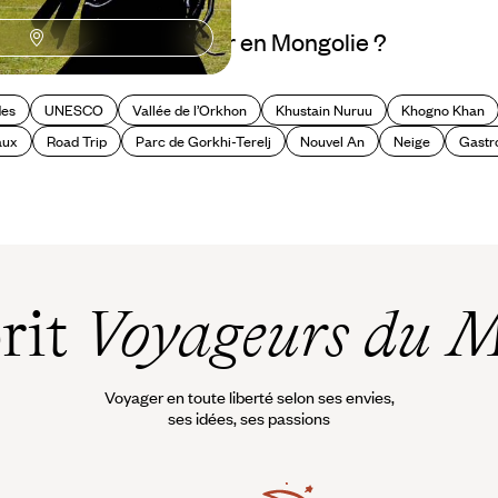
Où voyager en Mongolie ?
des
UNESCO
Vallée de l’Orkhon
Khustain Nuruu
Khogno Khan
aux
Road Trip
Parc de Gorkhi-Terelj
Nouvel An
Neige
Gastr
prit
Voyageurs du 
Voyager en toute liberté selon ses envies,
ses idées, ses passions