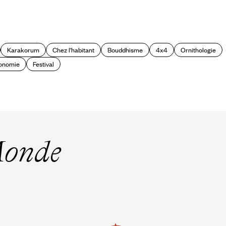
Karakorum
Chez l'habitant
Bouddhisme
4x4
Ornithologie
onomie
Festival
Monde