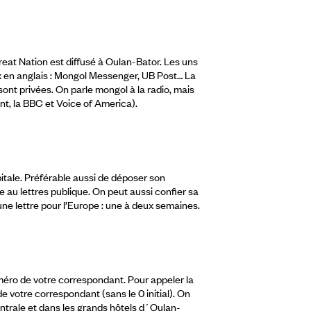
eat Nation est diffusé à Oulan-Bator. Les uns
x en anglais : Mongol Messenger, UB Post… La
ont privées. On parle mongol à la radio, mais
nt, la BBC et Voice of America).
apitale. Préférable aussi de déposer son
e au lettres publique. On peut aussi confier sa
e lettre pour l’Europe : une à deux semaines.
éro de votre correspondant. Pour appeler la
 votre correspondant (sans le 0 initial). On
ntrale et dans les grands hôtels d´Oulan-