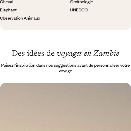
Cheval
Ornithologie
Elephant
UNESCO
Observation Animaux
Des idées de
voyages en Zambie
Puisez l’inspiration dans nos suggestions avant de personnaliser votre
voyage
Cape Town et la Zambie - Été austral en ville &
saison verte dans le bush
Au Cap, en Afrique du Sud, retrouver l’été en plein hiver ; dans le South
Luangwa, en Zambie, vivre le safari en vert et pour vous seul
11 jours, de 6500 à 8200 €