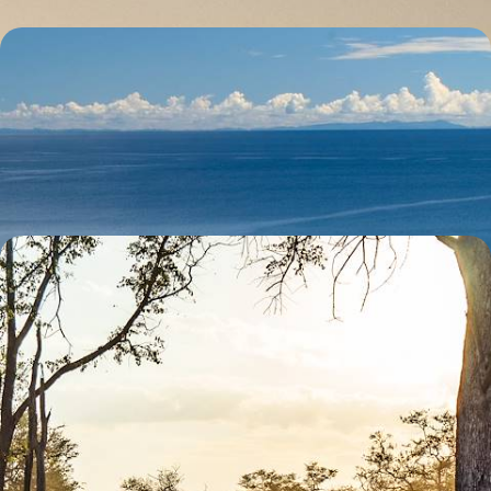
De la Zambie au lac Malawi - Chutes Victoria, safari
& plage de rêve
Les Chutes Victoria pour porte d'entrée, un voyage inédit conjuguant
un safari en Zambie et une île de rêve au Malawi
13 jours, de 7000 à 9600 €
Bush camps et safaris privilégiés - La Zambie
révélée
Une réserve et deux grands parcs pour aller à la rencontre de la plus
noble faune africaine
9 jours, de 8000 à 10500 €
Toutes nos suggestions de voyages en Zambie (3)