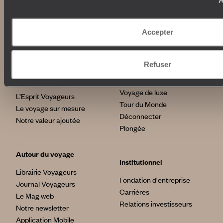
A
Nos engagements
Idées voyages
100% carbone absorbé
On part où ?
Tourisme responsable
Voyage de noces
Accepter
Vacances en famille
Week-end en amoureux
Refuser
Qui sommes-nous ?
Vacances d’été
Croisière
Où nous trouver ?
Voyage de luxe
L’Esprit Voyageurs
Tour du Monde
Le voyage sur mesure
Déconnecter
Notre valeur ajoutée
Plongée
Autour du voyage
Institutionnel
Librairie Voyageurs
Fondation d'entreprise
Journal Voyageurs
Carrières
Le Mag web
Relations investisseurs
Notre newsletter
Application Mobile