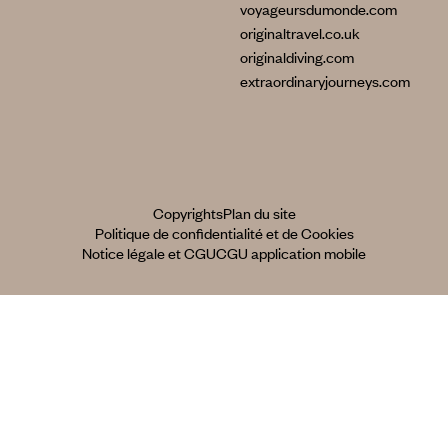
voyageursdumonde.com
originaltravel.co.uk
originaldiving.com
extraordinaryjourneys.com
Copyrights
Plan du site
Politique de confidentialité et de Cookies
Notice légale et CGU
CGU application mobile